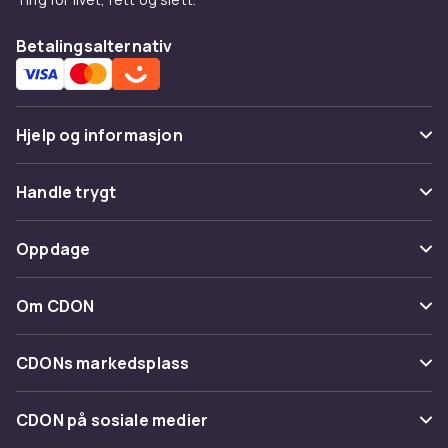
Betalingsalternativ
Hjelp og informasjon
Vanlige spørsmål
Handle trygt
Spor pakke
Betaling
Oppdage
Angre & returner her
Levering
Kategorier
Kontakt oss
Om CDON
Vilkår & policy
Varemerker
Om oss
Tilbakekallinger
CDONs markedsplass
Guider
Kundeanmeldelser
Merchant Help Center
CDON på sosiale medier
Jobbe på CDON