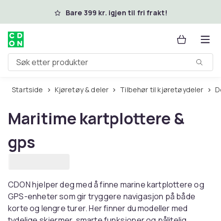
Hopp til hovedinnhold
Bare 399 kr. igjen til fri frakt!
Søk etter produkter
Startside
Kjøretøy & deler
Tilbehør til kjøretøydeler
Maritime kartplottere &
gps
CDON hjelper deg med å finne marine kartplottere og
GPS-enheter som gir tryggere navigasjon på både
korte og lengre turer. Her finner du modeller med
tydelige skjermer, smarte funksjoner og pålitelig