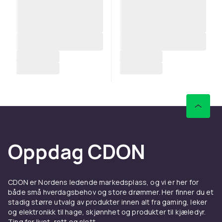
Oppdag CDON
CDON er Nordens ledende markedsplass, og vi er her for
både små hverdagsbehov og store drømmer. Her finner du et
stadig større utvalg av produkter innen alt fra gaming, leker
og elektronikk til hage, skjønnhet og produkter til kjæledyr.
Ting for livet, rett og slett.