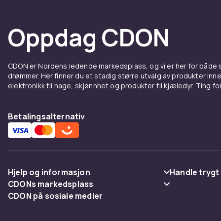
Oppdag CDON
CDON er Nordens ledende markedsplass, og vi er her for både
drømmer. Her finner du et stadig større utvalg av produkter inne
elektronikk til hage, skjønnhet og produkter til kjæledyr. Ting for 
Betalingsalternativ
Hjelp og informasjon
Handle trygt
CDONs markedsplass
Vanlige spørsmål
Betaling
CDON på sosiale medier
Merchant Help Center
Spor pakke
Levering