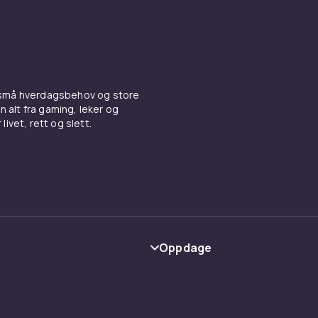
 små hverdagsbehov og store
n alt fra gaming, leker og
livet, rett og slett.
Oppdage
Kategorier
Varemerker