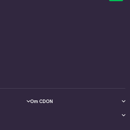
Om CDON
Om oss
Kundeanmeldelser