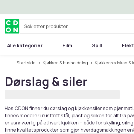
Hopp til hovedinnhold
Søk etter produkter
Alle kategorier
Film
Spill
Elek
Startside
Kjøkken & husholdning
Kjøkkenredskap & 
Dørslag & siler
Hos CDON finner du dørslag og kjøkkensiler som gjør matl
finnes modeller i rustfritt stål, plast og silikon for alt fra 
er uunnværlig på ethvert kjøkken – både for skylling, sili
finne kvalitetsprodukter som gjør hverdagsmakkingen e