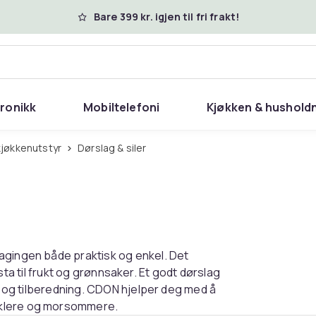
Bare 399 kr. igjen til fri frakt!
tronikk
Mobiltelefoni
Kjøkken & hushold
kjøkkenutstyr
Dørslag & siler
agingen både praktisk og enkel. Det
pasta til frukt og grønnsaker. Et godt dørslag
ng og tilberedning. CDON hjelper deg med å
nklere og morsommere.