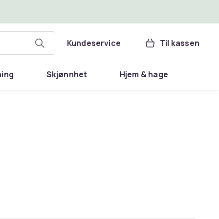
Kundeservice
Til kassen
ning
Skjønnhet
Hjem & hage