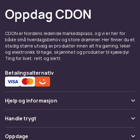
profesjonelle og avanserte hjemmegartner.
Oppdag CDON
De gir et profesjonelt klipperesultat og sparer
tid på store arealer.
Bensin eller batteri til
CDON er Nordens ledende markedsplass, og vi er her for
både små hverdagsbehov og store drømmer. Her finner du et
sittegressklipper
stadig større utvalg av produkter innen alt fra gaming, leker
og elektronikk til hage, skjønnhet og produkter til kjæledyr.
Benzindrevne sittegressklippere gir kraftfull
Ting for livet, rett og slett.
ytelse til store og kuperte arealer.
Batteridrevne modeller som Husqvarna ASPIRE
Betalingsalternativ
er lydsvake, krever nesten intet vedlikehold og
passer godt til boligstrøk og arealer opp til
2000-3000 m2. Velg batteri for lavt støynivå og
Hjelp og informasjon
vedlikeholdsvennlighet, eller bensin for store
arealer og ubegrenset driftstid.
Vanlige spørsmål
Handle trygt
Service og vedlikehold av
Spor pakke
sittegressklippere
Betaling
Oppdage