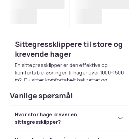
Sittegressklippere til store og
krevende hager
En sittegressklipper er den effektive og
komfortable løsningen til hager over 1000-1500
m2. Du sitter komfortabelt bak rattet og
klipper effektivt med klippe-bredder på 90-120
Vanlige spørsmål
cm, noe som reduserer klippe-tiden dramatisk
sammenlignet med en motorgressklipper. Hos
CDON finner du sittegressklippere fra
Hvor stor hage krever en
markedsledende merker som Husqvarna med
sittegressklipper?
modeller til alle behov.
Sittegressklippere er ideelle til flate og lett