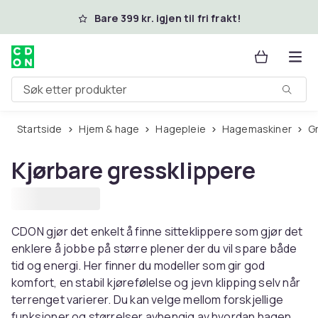
Hopp til hovedinnhold
Bare 399 kr. igjen til fri frakt!
Søk etter produkter
Startside
Hjem & hage
Hagepleie
Hagemaskiner
Kjørbare gressklippere
CDON gjør det enkelt å finne sitteklippere som gjør det
enklere å jobbe på større plener der du vil spare både
tid og energi. Her finner du modeller som gir god
komfort, en stabil kjørefølelse og jevn klipping selv når
terrenget varierer. Du kan velge mellom forskjellige
funksjoner og størrelser avhengig av hvordan hagen