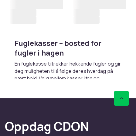
Fuglekasser – bosted for
fugler i hagen
En fuglekasse tiltrekker hekkende fugler og gir
deg muligheten til å følge deres hverdag på
nært hold. Velg mellom kasser i tre og
gjenvunne materialer med ulike hullstørrelser
for blåmeiser, kjøttmeiser og andre arter.
Suppler med et
fuglebad
og en
fugleforer
for
en komplett fugleoase.
Oppdag CDON