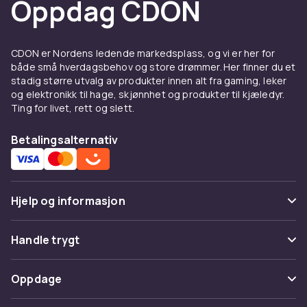
Oppdag CDON
kjøretøyservice – med rask levering og trygt
kjøp.
CDON er Nordens ledende markedsplass, og vi er her for
både små hverdagsbehov og store drømmer. Her finner du et
stadig større utvalg av produkter innen alt fra gaming, leker
og elektronikk til hage, skjønnhet og produkter til kjæledyr.
Ting for livet, rett og slett.
Betalingsalternativ
Hjelp og informasjon
Vanlige spørsmål
Handle trygt
Spor pakke
Betaling
Oppdage
Angre & returner her
Levering