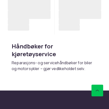
Håndbøker for
kjøretøyservice
Reparasjons- og servicehåndbøker for biler
og motorsykler – gjør vedlikeholdet selv.
Kjøp håndbøker for
kjøretøyservice online hos
CDON
Hos CDON finner du håndbøker for