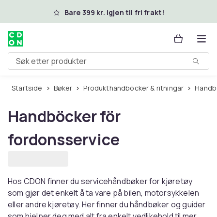
Hopp til hovedinnhold
Bare 399 kr. igjen til fri frakt!
Søk etter produkter
Startside
Bøker
Produkthandböcker & ritningar
Handb
Handböcker för
fordonsservice
Hos CDON finner du servicehåndbøker for kjøretøy
som gjør det enkelt å ta vare på bilen, motorsykkelen
eller andre kjøretøy. Her finner du håndbøker og guider
som hjelper deg med alt fra enkelt vedlikehold til mer