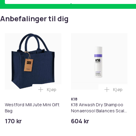
Anbefalinger til dig
Kjøp
Kjøp
Legg Westford Mill Jute Mini Gift Bag i 
Legg K18 A
K18
Westford Mill Jute Mini Gift
K18 Airwash Dry Shampoo
Bag
Nonaerosol Balances Scalp
& Controls Excess Oil
170 kr
604 kr