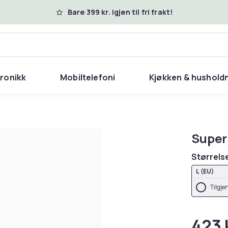
Bare 399 kr. igjen til fri frakt!
tronikk
Mobiltelefoni
Kjøkken & hushold
Supe
Størrels
L (EU)
Tilgje
423 