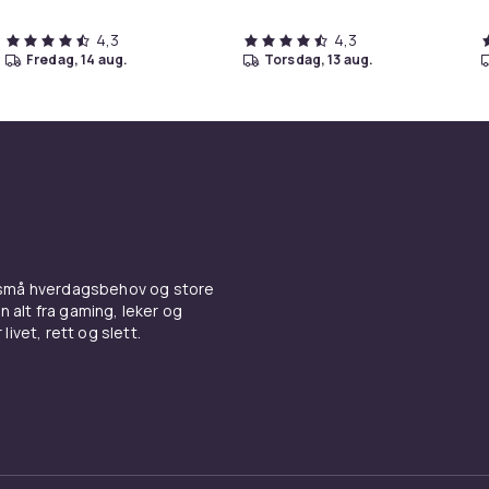
4,3
4,3
fredag, 14 aug.
torsdag, 13 aug.
 små hverdagsbehov og store
n alt fra gaming, leker og
livet, rett og slett.