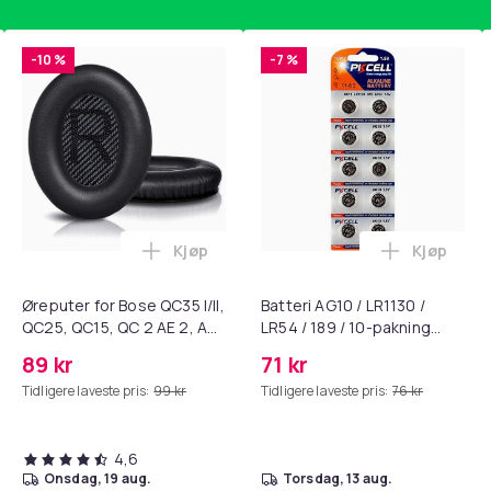
-10 %
-7 %
Kjøp
Kjøp
standsbånd - mage- og kjernetrening, yoga og hjemmegymnast
ART til HDMI-omformer 1080p i handlekurven
Legg Øreputer for Bose QC35 I/II, QC25, 
Legg Batte
Øreputer for Bose QC35 I/II,
Batteri AG10 / LR1130 /
QC25, QC15, QC 2 AE 2, AE
LR54 / 189 / 10-pakning
2i, AE 2w, SoundTrue,
PKcell
89 kr
71 kr
SoundLink Black
Tidligere laveste pris:
99 kr
Tidligere laveste pris:
76 kr
4,6
onsdag, 19 aug.
torsdag, 13 aug.