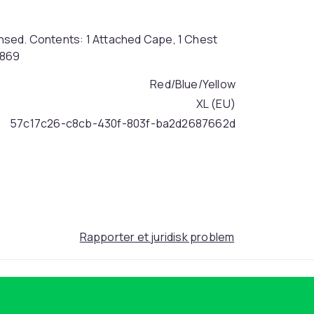
censed. Contents: 1 Attached Cape, 1 Chest
5869
Red/Blue/Yellow
XL (EU)
57c17c26-c8cb-430f-803f-ba2d2687662d
Rapporter et juridisk problem