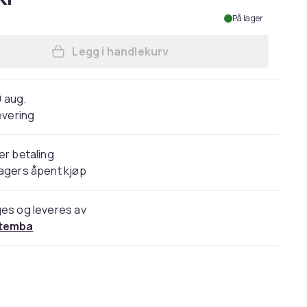
På lager
Legg i handlekurv
Legg Superman Dog Costume i han
0 aug.
evering
er betaling
agers åpent kjøp
es og leveres av
temba