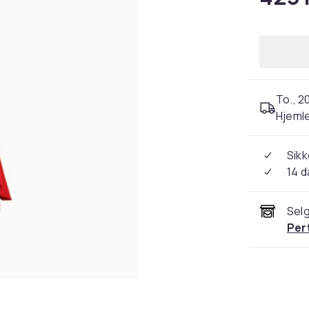
To., 2
Hjeml
Sikk
14 d
Selg
Per