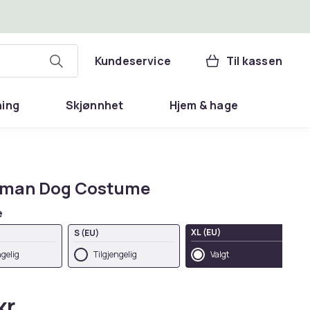
Kundeservice
Til kassen
ning
Skjønnhet
Hjem & hage
rman Dog Costume
e
XL (EU)
S (EU)
ngelig
Tilgjengelig
Valgt
kr