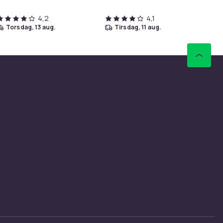
4,2
4,1
torsdag, 13 aug.
tirsdag, 11 aug.