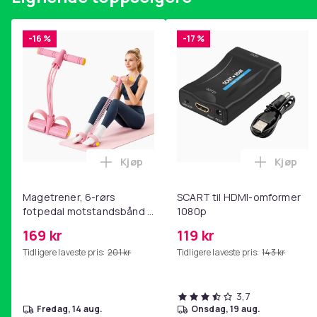
-16 %
-17 %
Kjøp
Kjøp
Legg Magetrener, 6-rørs fotpedal mot
Legg SC
Magetrener, 6-rørs
SCART til HDMI-omformer
fotpedal motstandsbånd -
1080p
mage- og kjernetrening,
169 kr
119 kr
yoga og
Tidligere laveste pris:
201 kr
Tidligere laveste pris:
143 kr
hjemmegymnastikk Pink
3,7
fredag, 14 aug.
onsdag, 19 aug.