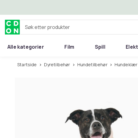
Hopp til hovedinnhold
Søk etter produkter
Alle kategorier
Film
Spill
Elek
Startside
Dyretilbehør
Hundetilbehør
Hundeklær