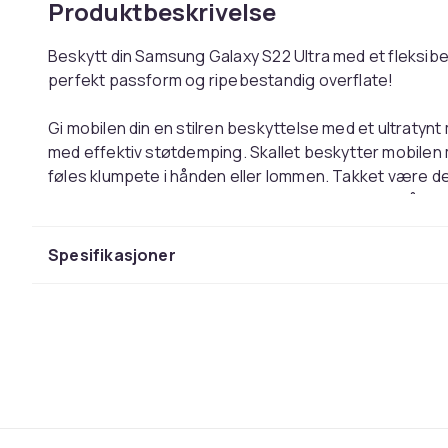
Produktbeskrivelse
Beskytt din Samsung Galaxy S22 Ultra med et fleksibe
perfekt passform og ripebestandig overflate!
Gi mobilen din en stilren beskyttelse med et ultratyn
med effektiv støtdemping. Skallet beskytter mobilen
føles klumpete i hånden eller lommen. Takket være de
som reduserer risikoen for at mobilen glir ut av hånde
stilrent utseende.
Spesifikasjoner
Med perfekt utskårne hull for kamera, lader og hodete
ta av skallet. Den fleksible og slitesterke overflaten
risikoen for skader. Et ideelt valg for deg som søker e
– uten å kompromisse med verken stil eller funksjon.
Utskårne hull for kamera, lader og hodetelefoner
Matt overflate som gir bedre grep og stilren følels