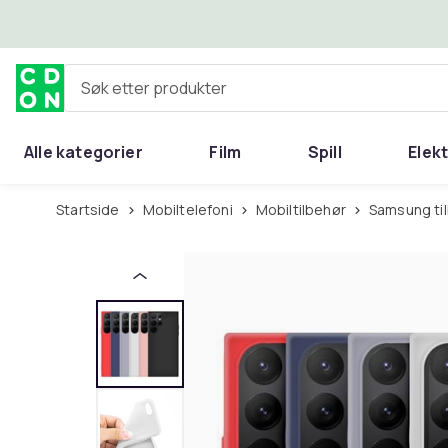
Hopp til hovedinnhold
Søk etter produkter
Alle kategorier
Film
Spill
Elek
Startside
Mobiltelefoni
Mobiltilbehør
Samsung ti