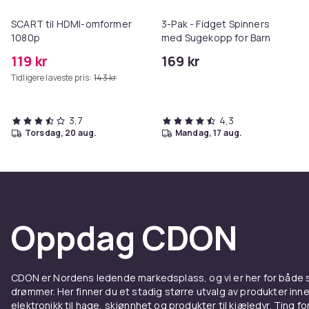
SCART til HDMI-omformer
3-Pak - Fidget Spinners
1080p
med Sugekopp for Barn
119 kr
169 kr
Tidligere laveste pris:
143 kr
3,7
4,3
torsdag, 20 aug.
mandag, 17 aug.
Oppdag CDON
CDON er Nordens ledende markedsplass, og vi er her for både
drømmer. Her finner du et stadig større utvalg av produkter inne
elektronikk til hage, skjønnhet og produkter til kjæledyr. Ting for 