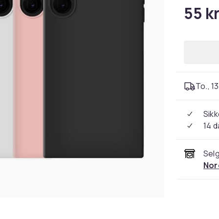
55 k
To., 13
Sikk
14 d
Selg
Nor