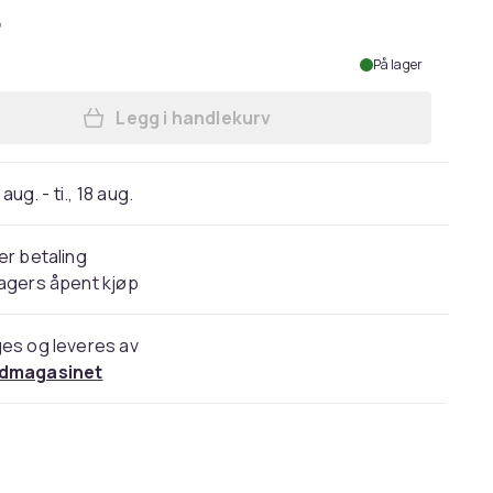
r
På lager
Legg i handlekurv
Legg Samsung Galaxy S22 Ultra - Dek
 aug. - ti., 18 aug.
er betaling
agers åpent kjøp
es og leveres av
dmagasinet