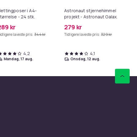
ettingposer i A4-
Astronaut stjernehimmel
Lø
tørrelse - 24 stk.
projekt - Astronaut Galaxy
i 1
Starry Sky Light-projektor -
289 kr
279 kr
69
USB
idligere laveste pris:
344 kr
Tidligere laveste pris:
329 kr
Tid
4,2
4,1
mandag, 17 aug.
onsdag, 12 aug.