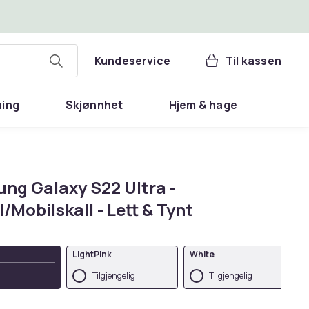
Kundeservice
Til kassen
ning
Skjønnhet
Hjem & hage
ng Galaxy S22 Ultra -
/Mobilskall - Lett & Tynt
LightPink
White
Tilgjengelig
Tilgjengelig