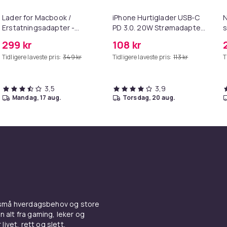
Lader for Macbook /
iPhone Hurtiglader USB-C
N
Erstatningsadapter -
PD 3.0. 20W Strømadapter
s
MagSafe Gen 2 - 45W
+ Kabel
299 kr
108 kr
Tidligere laveste pris:
349 kr
Tidligere laveste pris:
113 kr
T
3,5
3,9
mandag, 17 aug.
torsdag, 20 aug.
 små hverdagsbehov og store
n alt fra gaming, leker og
livet, rett og slett.