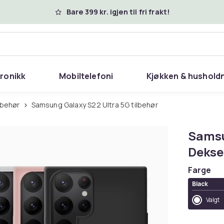
Bare 399 kr. igjen til fri frakt!
tronikk
Mobiltelefoni
Kjøkken & hushold
lbehør
Samsung Galaxy S22 Ultra 5G tilbehør
Samsu
Deksel
Farge
Black
Valgt