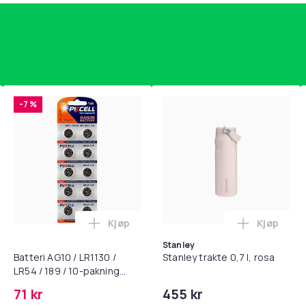
Black
30
d514400c-c896-4a2d-9218-87d3e2c65bd6
-7 %
Kjøp
Kjøp
standsbånd - mage- og kjernetrening, yoga og hjemmegymnast
puter for Bose QC35 I/II, QC25, QC15, QC 2 AE 2, AE 2i, AE 2w,
Legg Batteri AG10 / LR1130 / LR54 / 189 
Legg Stanl
Stanley
Batteri AG10 / LR1130 /
Stanley trakte 0,7 l, rosa
LR54 / 189 / 10-pakning
PKcell
71 kr
455 kr