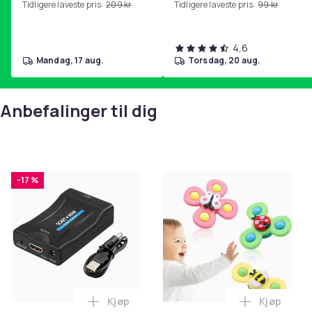
Tidligere laveste pris:
209 kr
Tidligere laveste pris:
99 kr
hjemmegymnastikk Purple
4,6
mandag, 17 aug.
torsdag, 20 aug.
Anbefalinger til dig
-17 %
Kjøp
Kjøp
Legg SCART til HDMI-omformer 1080p i 
Legg 3-Pak