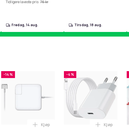
Tidligere laveste pris:
76 kr
fredag, 14 aug.
tirsdag, 18 aug.
-14 %
-4 %
Kjøp
Kjøp
handlekurven
 - Fidget Spinners med Sugekopp for Barn i handlekurven
Legg Lader for Macbook / Erstatningsadap
Legg iPhone