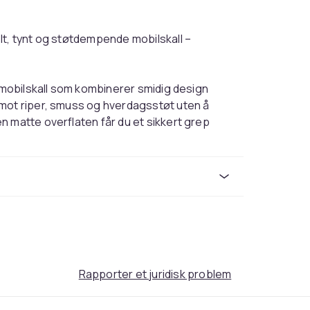
lt, tynt og støtdempende mobilskall –
t mobilskall som kombinerer smidig design
 mot riper, smuss og hverdagsstøt uten å
n matte overflaten får du et sikkert grep
n, samtidig som helfarget design gir et
lefoner kan du bruke alle funksjoner uten å
 absorberer kraften ved fall og reduserer
n smidig, lett og sikker beskyttelse til mobilen
Rapporter et juridisk problem
e