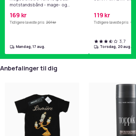
motstandsbånd - mage- og
kjernetrening, yoga og
169 kr
119 kr
hjemmegymnastikk Pink
Tidligere laveste pris:
201 kr
Tidligere laveste pris:
143
3,7
mandag, 17 aug.
torsdag, 20 aug.
Anbefalinger til dig