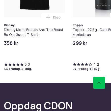
Kjøp
Legg Disney Mens Beauty And Th
Disney
Toppik
Disney Mens Beauty And The Beast
Toppik - 27,5g - Dark B
Be Our Guest T-Shirt
Mørkebrun
358 kr
299 kr
5,0
4,2
fredag, 21 aug.
fredag, 14 aug.
Oppdag CDON