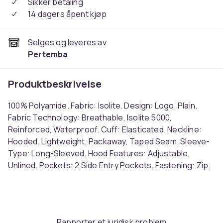
Sikker betaling
14 dagers åpent kjøp
Selges og leveres av
Pertemba
Produktbeskrivelse
100% Polyamide. Fabric: Isolite. Design: Logo, Plain.
Fabric Technology: Breathable, Isolite 5000,
Reinforced, Waterproof. Cuff: Elasticated. Neckline:
Hooded. Lightweight, Packaway, Taped Seam. Sleeve-
Type: Long-Sleeved. Hood Features: Adjustable,
Unlined. Pockets: 2 Side Entry Pockets. Fastening: Zip.
5000g/m²/24hrs. 8 UK: 32 in. 10 UK: 34 in. 12 UK: 36 in. 14
UK: 38 in. 20 UK: 45 in. 22 UK: 48 in. 24 UK: 50 in. 26 UK:
52 in. 28 UK: 54 in. 18 UK: 43 in. 16 UK: 40 in. 30 UK: 56 in.
32 UK: 58 in. Ref: UTRG3501
Rapporter et juridisk problem