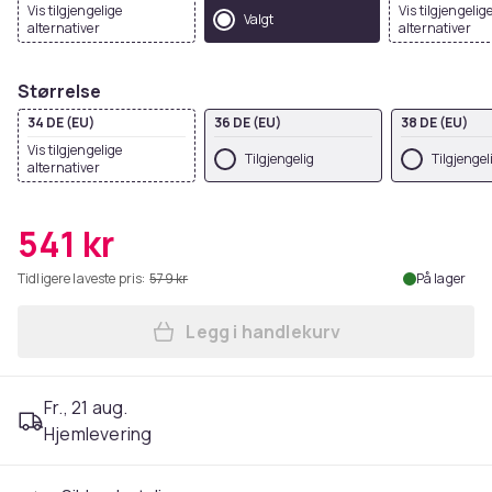
Vis tilgjengelige
Vis tilgjengelig
Valgt
alternativer
alternativer
Størrelse
34 DE (EU)
36 DE (EU)
38 DE (EU)
Vis tilgjengelige
Tilgjengelig
Tilgjengel
alternativer
541 kr
Tidligere laveste pris:
579 kr
På lager
Legg i handlekurv
Legg Regatta Womens/Ladies
Fr., 21 aug.
Hjemlevering