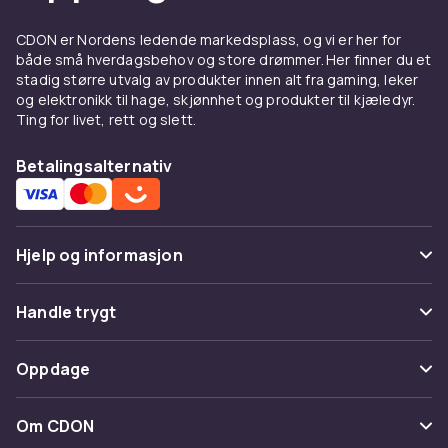
CDON er Nordens ledende markedsplass, og vi er her for
både små hverdagsbehov og store drømmer. Her finner du et
stadig større utvalg av produkter innen alt fra gaming, leker
og elektronikk til hage, skjønnhet og produkter til kjæledyr.
Ting for livet, rett og slett.
Betalingsalternativ
Hjelp og informasjon
Vanlige spørsmål
Handle trygt
Spor pakke
Betaling
Oppdage
Angre & returner her
Levering
Kategorier
Kontakt oss
Om CDON
Vilkår & policy