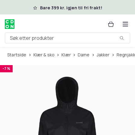
Hopp til hovedinnhold
Bare 399 kr. igjen til fri frakt!
Søk etter produkter
Startside
Klær & sko
Klær
Dame
Jakker
Regnjak
-7 %