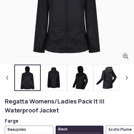
Regatta Womens/Ladies Pack It III
Waterproof Jacket
Farge
Black
Beaujolais
Exotic Plume