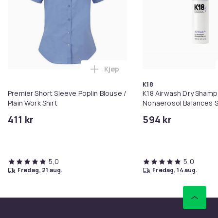
Kjøp
Legg Premier Short Sleeve Poplin
K18
Premier Short Sleeve Poplin Blouse /
K18 Airwash Dry Sham
Plain Work Shirt
Nonaerosol Balances S
Controls Excess Oil
411 kr
594 kr
5,0
5,0
fredag, 21 aug.
fredag, 14 aug.