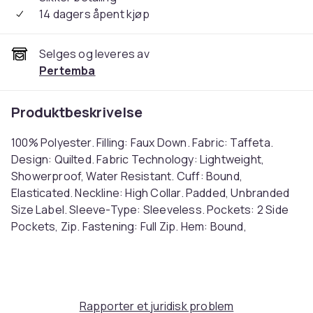
14 dagers åpent kjøp
Selges og leveres av
Pertemba
Produktbeskrivelse
100% Polyester. Filling: Faux Down. Fabric: Taffeta.
Design: Quilted. Fabric Technology: Lightweight,
Showerproof, Water Resistant. Cuff: Bound,
Elasticated. Neckline: High Collar. Padded, Unbranded
Size Label. Sleeve-Type: Sleeveless. Pockets: 2 Side
Pockets, Zip. Fastening: Full Zip. Hem: Bound,
Elasticated. Thread Count: 280. Contents: 1 Storage
Bag. Sustainability: ACCORD, Amfori, BSCI, Fair Wear
Approved, PETA-Approved Vegan, REACH, Sustainable
Materials. 8 UK - 10 UK: 48 in. 10 UK - 12 UK: 51 in. 12 UK -
Rapporter et juridisk problem
14 UK: 54 in. 14 UK - 16 UK: 57 in. 16 UK - 18 UK: 60 in. Ref: