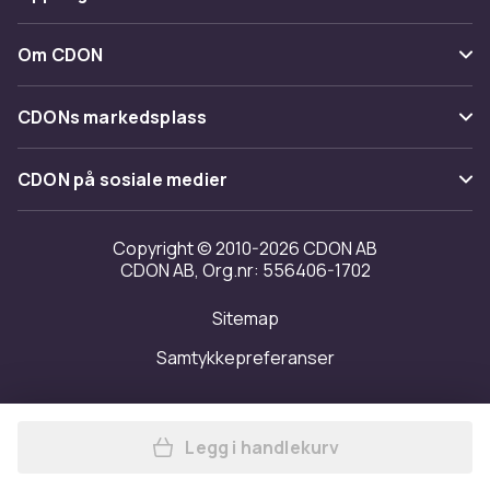
Angre & returner her
Levering
Kategorier
Kontakt oss
Om CDON
Vilkår & policy
Varemerker
Om oss
Tilbakekallinger
CDONs markedsplass
Guider
Kundeanmeldelser
Merchant Help Center
CDON på sosiale medier
Jobbe på CDON
Investor relations
Copyright © 2010-2026 CDON AB
CDON AB, Org.nr: 556406-1702
Tilgjengelighet
Sitemap
Samtykkepreferanser
Legg i handlekurv
Legg SOLS Womens/Ladies 