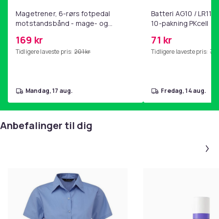
Magetrener, 6-rørs fotpedal
Batteri AG10 / LR1130
motstandsbånd - mage- og
10-pakning PKcell
kjernetrening, yoga og
169 kr
71 kr
hjemmegymnastikk Pink
Tidligere laveste pris:
201 kr
Tidligere laveste pris:
76 
mandag, 17 aug.
fredag, 14 aug.
Anbefalinger til dig