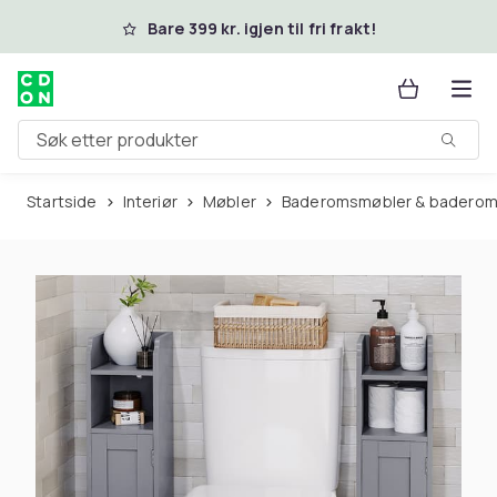
Hopp til hovedinnhold
Bare 399 kr. igjen til fri frakt!
Søk etter produkter
Startside
Interiør
Møbler
Baderomsmøbler & baderom