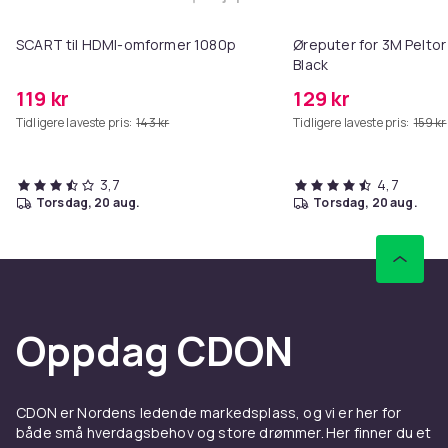
Legg SCART til HDMI-omformer 1
SCART til HDMI-omformer 1080p
Øreputer for 3M Peltor
Black
119 kr
129 kr
Tidligere laveste pris:
143 kr
Tidligere laveste pris:
159 kr
3,7
4,7
torsdag, 20 aug.
torsdag, 20 aug.
Oppdag CDON
CDON er Nordens ledende markedsplass, og vi er her for
både små hverdagsbehov og store drømmer. Her finner du et