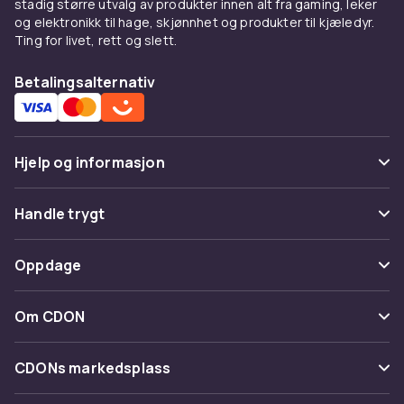
stadig større utvalg av produkter innen alt fra gaming, leker
og elektronikk til hage, skjønnhet og produkter til kjæledyr.
Ting for livet, rett og slett.
Betalingsalternativ
Hjelp og informasjon
Vanlige spørsmål
Handle trygt
Spor pakke
Betaling
Oppdage
Angre & returner her
Levering
Kategorier
Kontakt oss
Om CDON
Vilkår & policy
Varemerker
Om oss
Tilbakekallinger
CDONs markedsplass
Guider
Kundeanmeldelser