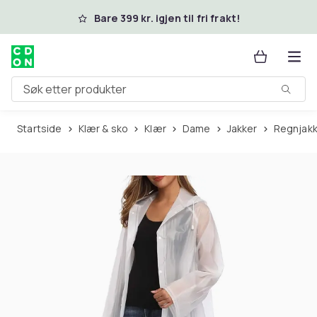
Hopp til hovedinnhold
Bare 399 kr. igjen til fri frakt!
Søk etter produkter
Startside
Klær & sko
Klær
Dame
Jakker
Regnjak