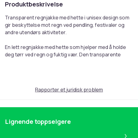
Produktbeskrivelse
Transparent regnjakke med hette i unisex design som
gir beskyttelse mot regn ved pendling, festivaler og
andre utendørs aktiviteter.
En lett regnjakke med hette som hjelper med å holde
deg tørr ved regn og fuktig vær. Den transparente
designen gjør at klærne under fortsatt er synlige
samtidig som jakken fungerer som praktisk
beskyttelse mot nedbør. Materialet er fleksibelt og
smidig noe som gjør regnfrakken komfortabel å bruke
Rapporter et juridisk problem
over lengre perioder.
Regnjakken er laget av EVA og kan brukes flere ganger
som et alternativ til engangsregntøy. Den er enkel å
Lignende toppselgere
brette sammen og ta med i veske eller ryggsekk når
været er usikkert. Passer godt ved festivaler, reiser,
Pa
vandring eller andre utendørs aktiviteter hvor