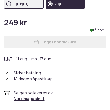
Tilgjengelig
Valgt
249 kr
På lager
Legg i handlekurv
Legg Regnjakke med Hette -
Ti., 11 aug. - ma., 17 aug.
Sikker betaling
14 dagers åpent kjøp
Selges og leveres av
Nordmagasinet