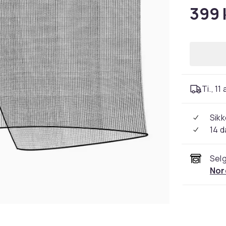
399 
Ti., 11
Sikk
14 d
Selg
Nor