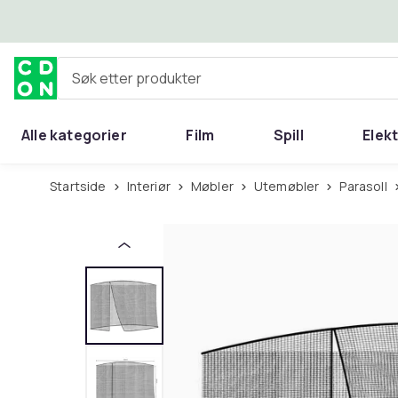
Hopp til hovedinnhold
Søk etter produkter
Alle kategorier
Film
Spill
Elek
Startside
Interiør
Møbler
Utemøbler
Parasoll