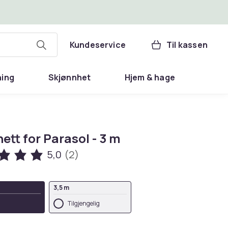
Kundeservice
Til kassen
ning
Skjønnhet
Hjem & hage
tt for Parasol - 3 m
5,0
(2)
3,5 m
Tilgjengelig