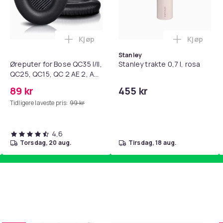
Kjøp
Kjøp
standsbånd - mage- og kjernetrening, yoga og hjemmegymnast
teri AG10 / LR1130 / LR54 / 189 / 10-pakning PKcell i handlekur
Legg Øreputer for Bose QC35 I/II, QC25, 
Legg Stanl
Stanley
Øreputer for Bose QC35 I/II,
Stanley trakte 0,7 l, rosa
QC25, QC15, QC 2 AE 2, AE
2i, AE 2w, SoundTrue,
89 kr
455 kr
SoundLink Black
Tidligere laveste pris:
99 kr
4,6
torsdag, 20 aug.
tirsdag, 18 aug.