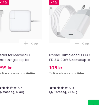
-14 %
-4 %
Kjøp
Kjøp
 i handlekurven
l HDMI Converter 1080p - Adapter i handlekurven
Legg Lader for Macbook / Erstatningsadapt
Legg iPhone H
To
ader for Macbook /
iPhone Hurtiglader USB-C
To
rstatningsadapter -
PD 3.0. 20W Strømadapter
- 
agSafe Gen 2 - 45W
+ Kabel
299 kr
108 kr
29
idligere laveste pris:
349 kr
Tidligere laveste pris:
113 kr
3,5
3,9
mandag, 17 aug.
torsdag, 20 aug.