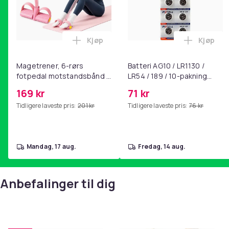
Kjøp
Kjøp
Legg Magetrener, 6-rørs fotpedal mot
Legg Bat
Magetrener, 6-rørs
Batteri AG10 / LR1130 /
fotpedal motstandsbånd -
LR54 / 189 / 10-pakning
mage- og kjernetrening,
PKcell
169 kr
71 kr
yoga og
Tidligere laveste pris:
201 kr
Tidligere laveste pris:
76 kr
hjemmegymnastikk Pink
mandag, 17 aug.
fredag, 14 aug.
Anbefalinger til dig