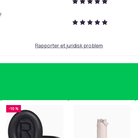
?
3 m
1230
Rapporter et juridisk problem
90d5e9e7-b3a4-49e6-b6da-a40cdde7e872
-10 %