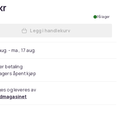
kr
På lager
Legg i handlekurv
Legg Myggnett for Parasol - 3 m i h
 aug. - ma., 17 aug.
er betaling
agers åpent kjøp
es og leveres av
dmagasinet