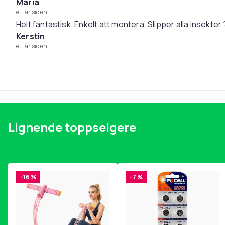
Høyde: 260 cm
Maria
Diameter: velg mellom 3 m og 3,5 m
ett år siden
Helt fantastisk. Enkelt att montera. Slipper alla insekter 
Montering: på parasolltak
Kerstin
ett år siden
Farge
Vekt, gram
Artikkel nr.
Produktsikkerhetsinformasjon
Lignende toppselgere
-16 %
-7 %