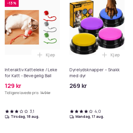
-13 %
Kjøp
Kjøp
Legg Interaktiv Katteleke / Leke for Katt
Legg Dyre
Interaktiv Katteleke / Leke
Dyrelydsknapper – Snakk
for Katt - Bevegelig Ball
med dyr
129 kr
269 kr
Tidligere laveste pris:
149 kr
3,1
4,0
tirsdag, 18 aug.
mandag, 17 aug.