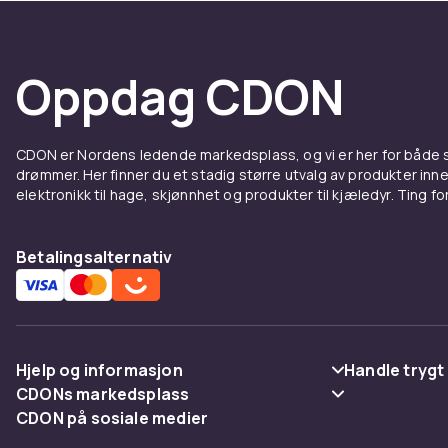
Oppdag CDON
CDON er Nordens ledende markedsplass, og vi er her for både
drømmer. Her finner du et stadig større utvalg av produkter inne
elektronikk til hage, skjønnhet og produkter til kjæledyr. Ting for 
Betalingsalternativ
Hjelp og informasjon
Handle trygt
CDONs markedsplass
Vanlige spørsmål
Betaling
CDON på sosiale medier
Merchant Help Center
Spor pakke
Levering