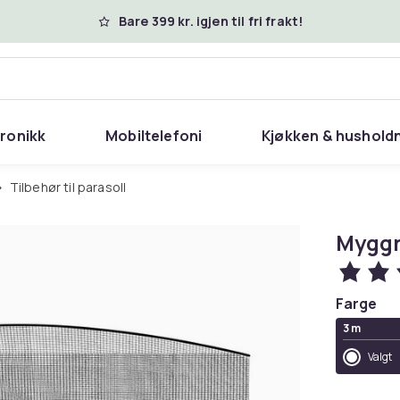
Bare 399 kr. igjen til fri frakt!
tronikk
Mobiltelefoni
Kjøkken & hushold
Tilbehør til parasoll
Myggne
Farge
3 m
Valgt