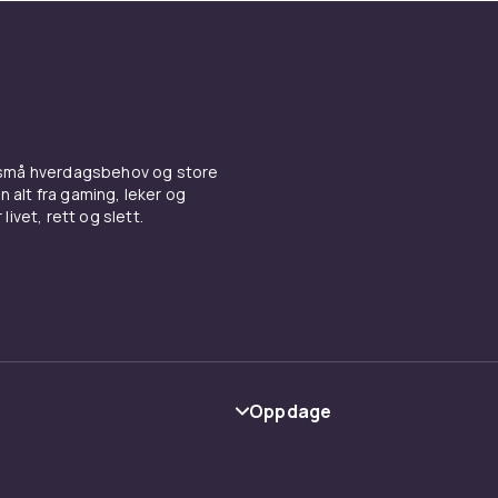
 små hverdagsbehov og store
n alt fra gaming, leker og
livet, rett og slett.
Oppdage
Kategorier
Varemerker