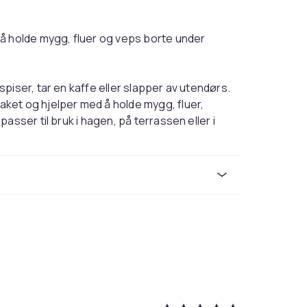
å holde mygg, fluer og veps borte under
piser, tar en kaffe eller slapper av utendørs.
ket og hjelper med å holde mygg, fluer,
asser til bruk i hagen, på terrassen eller i
 m eller 3,5 m i diameter.
r seg på plass selv når det blåser, mens
skt å sette opp, enkelt å folde sammen og tar
 som vil nyte mer av tiden utendørs uten å
g på plass