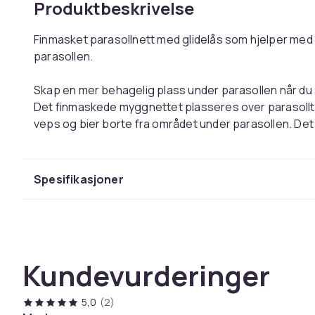
Produktbeskrivelse
Finmasket parasollnett med glidelås som hjelper med 
parasollen.
Skap en mer behagelig plass under parasollen når du s
Det finmaskede myggnettet plasseres over parasollta
veps og bier borte fra området under parasollen. Det p
kolonihagen og finnes i størrelser for parasoller med 3
Den vektede snoren i bunnen bidrar til at nettet holde
Spesifikasjoner
glidelåsen gjør det enkelt å gå inn og ut. Nettet er ra
liten plass ved oppbevaring. En smidig løsning for deg
stenge ute omgivelsene eller hindre utsikten.
Kundevurderinger
Vektet snor i bunnen hjelper nettet med å holde se
Glidelås gjør det enkelt å gå inn og ut
Materiale: oxfordforsterket topp og bunn
5,0
(2)