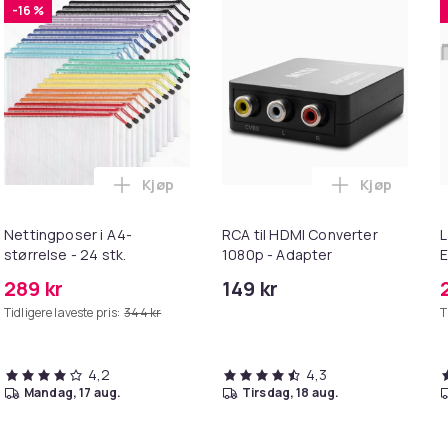
-16 %
Kjøp
Kjøp
 - Bevegelig Ball i handlekurven
lydsknapper – Snakk med dyr i handlekurven
Legg Nettingposer i A4-størrelse - 24 stk.
Legg RCA ti
Nettingposer i A4-
RCA til HDMI Converter
L
størrelse - 24 stk.
1080p - Adapter
E
M
289 kr
149 kr
Tidligere laveste pris:
344 kr
T
4,2
4,3
mandag, 17 aug.
tirsdag, 18 aug.