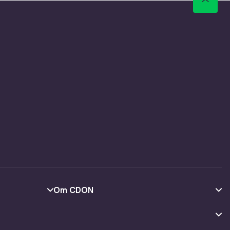
Om CDON
Om oss
Kundeanmeldelser