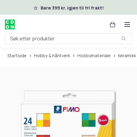
Hopp til hovedinnhold
Bare 399 kr. igjen til fri frakt!
Søk etter produkter
Startside
Hobby & håntverk
Hobbymateriale
Keramikk