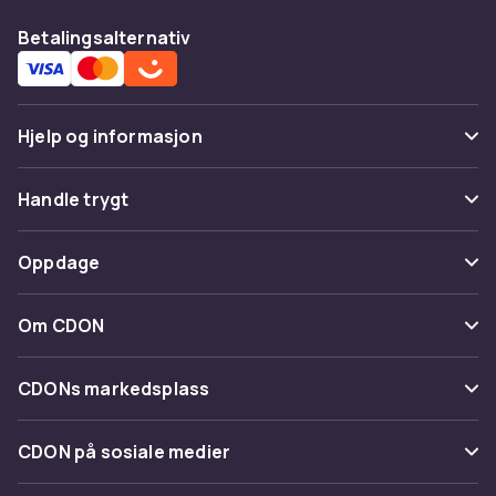
Betalingsalternativ
Hjelp og informasjon
Vanlige spørsmål
Handle trygt
Spor pakke
Betaling
Oppdage
Angre & returner her
Levering
Kategorier
Kontakt oss
Om CDON
Vilkår & policy
Varemerker
Om oss
Tilbakekallinger
CDONs markedsplass
Guider
Kundeanmeldelser
Merchant Help Center
CDON på sosiale medier
Jobbe på CDON