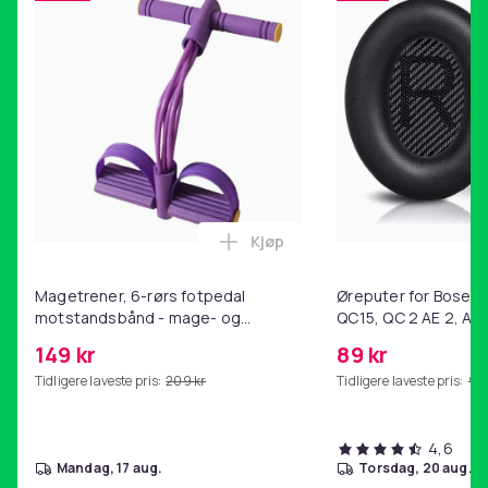
Kjøp
Legg Magetrener, 6-rørs fotp
Magetrener, 6-rørs fotpedal
Øreputer for Bose QC
motstandsbånd - mage- og
QC15, QC 2 AE 2, AE 
kjernetrening, yoga og
SoundTrue, SoundLin
149 kr
89 kr
hjemmegymnastikk Purple
Tidligere laveste pris:
209 kr
Tidligere laveste pris:
99 
4,6
mandag, 17 aug.
torsdag, 20 aug.