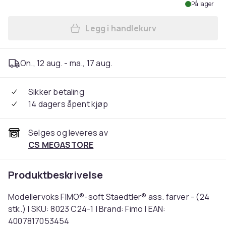
På lager
Legg i handlekurv
Legg Modellervoks FIMO®-sof
On., 12 aug. - ma., 17 aug.
Sikker betaling
14 dagers åpent kjøp
Selges og leveres av
CS MEGASTORE
Produktbeskrivelse
Modellervoks FIMO®-soft Staedtler® ass. farver - (24
stk.) | SKU: 8023 C24-1 | Brand: Fimo | EAN:
4007817053454