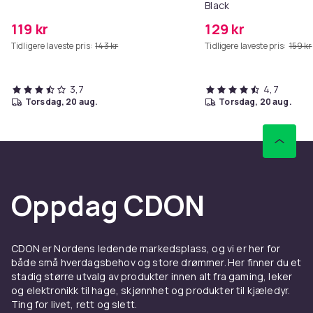
Black
119 kr
129 kr
Tidligere laveste pris:
143 kr
Tidligere laveste pris:
159 kr
3,7
4,7
torsdag, 20 aug.
torsdag, 20 aug.
Oppdag CDON
CDON er Nordens ledende markedsplass, og vi er her for
både små hverdagsbehov og store drømmer. Her finner du et
stadig større utvalg av produkter innen alt fra gaming, leker
og elektronikk til hage, skjønnhet og produkter til kjæledyr.
Ting for livet, rett og slett.