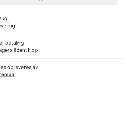
Legg Liverpool FC Skills Training Fo
 aug.
evering
er betaling
agers åpent kjøp
es og leveres av
temba