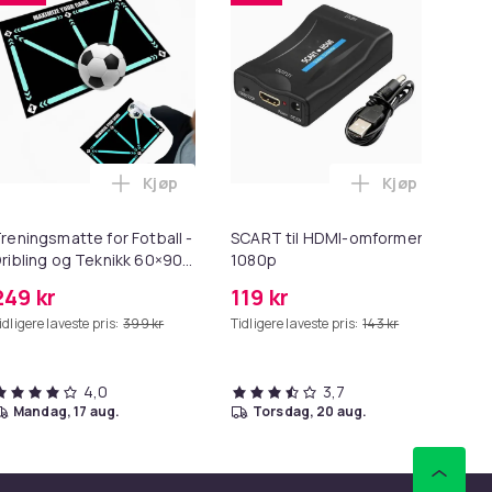
Kjøp
Kjøp
andlekurven
on Childrens/Kids Fusion X Flat Cut Essential Goalkeeper Glov
Legg Treningsmatte for Fotball - Dribling o
Legg SCART t
reningsmatte for Fotball -
SCART til HDMI-omformer
3-
ribling og Teknikk 60×90
1080p
me
cm
249 kr
119 kr
16
idligere laveste pris:
399 kr
Tidligere laveste pris:
143 kr
4,0
3,7
mandag, 17 aug.
torsdag, 20 aug.