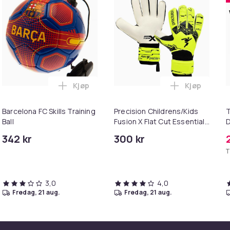
Kjøp
Kjøp
otball i handlekurven
pool FC YNWA Signature Football i handlekurven
Legg Barcelona FC Skills Training Ball i h
Legg Precisi
Barcelona FC Skills Training
Precision Childrens/Kids
T
Ball
Fusion X Flat Cut Essential
D
Goalkeeper Gloves
342 kr
300 kr
T
3,0
4,0
fredag, 21 aug.
fredag, 21 aug.