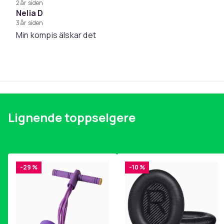
2 år siden
Nelia D
3 år siden
Min kompis älskar det
Lignende toppselgere
-29 %
-10 %