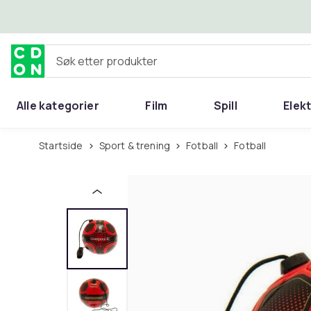
Hopp til hovedinnhold
Søk etter produkter
Alle kategorier
Film
Spill
Elek
Startside
Sport & trening
Fotball
Fotball