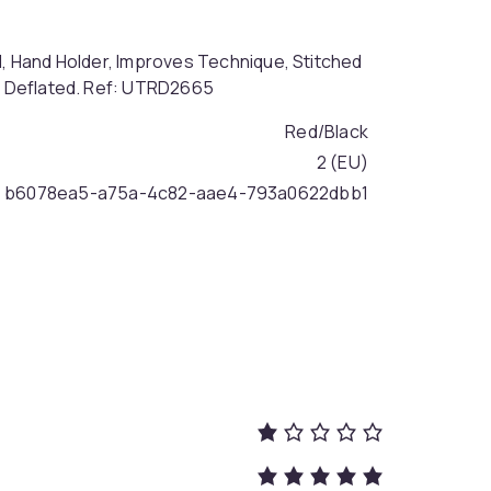
d, Hand Holder, Improves Technique, Stitched
ed Deflated. Ref: UTRD2665
Red/Black
2 (EU)
b6078ea5-a75a-4c82-aae4-793a0622dbb1