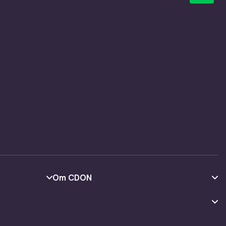
Om CDON
Om oss
Kundeanmeldelser