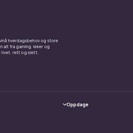
 små hverdagsbehov og store
n alt fra gaming, leker og
livet, rett og slett.
Oppdage
Kategorier
Varemerker