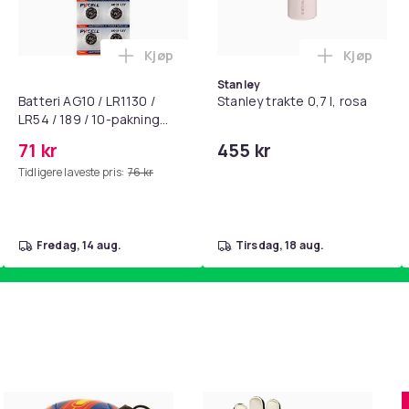
Kjøp
Kjøp
standsbånd - mage- og kjernetrening, yoga og hjemmegymnast
puter for Bose QC35 I/II, QC25, QC15, QC 2 AE 2, AE 2i, AE 2w,
Legg Batteri AG10 / LR1130 / LR54 / 189 
Legg Stanl
Stanley
Batteri AG10 / LR1130 /
Stanley trakte 0,7 l, rosa
LR54 / 189 / 10-pakning
PKcell
71 kr
455 kr
Tidligere laveste pris:
76 kr
fredag, 14 aug.
tirsdag, 18 aug.