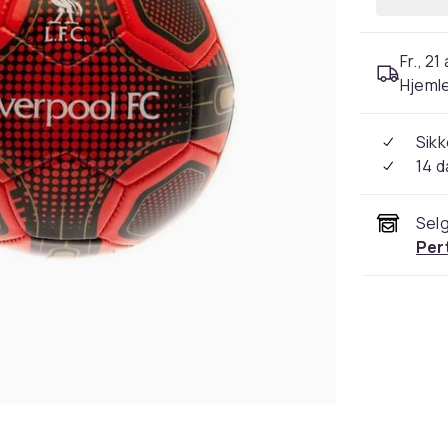
Fr., 21
Hjeml
Sikk
14 d
Selg
Per