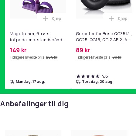
Kjøp
Kjøp
Legg Magetrener, 6-rørs fotpedal mot
Legg Øre
Magetrener, 6-rørs
Øreputer for Bose QC35 I/II,
fotpedal motstandsbånd -
QC25, QC15, QC 2 AE 2, AE
mage- og kjernetrening,
2i, AE 2w, SoundTrue,
149 kr
89 kr
yoga og
SoundLink Black
Tidligere laveste pris:
209 kr
Tidligere laveste pris:
99 kr
hjemmegymnastikk Purple
4,6
mandag, 17 aug.
torsdag, 20 aug.
Anbefalinger til dig