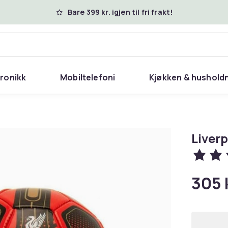
Bare 399 kr. igjen til fri frakt!
tronikk
Mobiltelefoni
Kjøkken & hushold
Liverp
305 