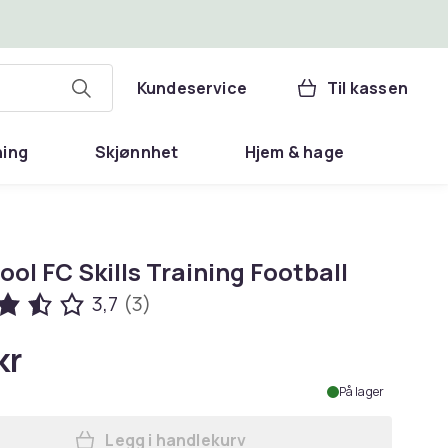
Kundeservice
Til kassen
ning
Skjønnhet
Hjem & hage
ool FC Skills Training Football
3,7
(3)
kr
På lager
Legg i handlekurv