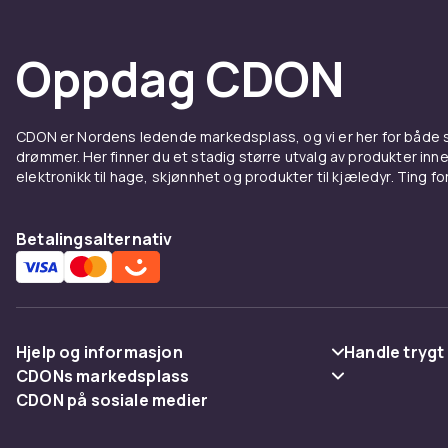
Oppdag CDON
CDON er Nordens ledende markedsplass, og vi er her for både
drømmer. Her finner du et stadig større utvalg av produkter inne
elektronikk til hage, skjønnhet og produkter til kjæledyr. Ting for 
Betalingsalternativ
Hjelp og informasjon
Handle trygt
CDONs markedsplass
Vanlige spørsmål
Betaling
CDON på sosiale medier
Merchant Help Center
Spor pakke
Levering