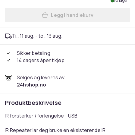
På lager
Legg i handlekurv
Legg IR-forsterker - USB-fj
Ti., 11 aug. - to., 13 aug.
Sikker betaling
14 dagers åpent kjøp
Selges og leveres av
24hshop.no
Produktbeskrivelse
IR forsterker / forlengelse - USB
IR Repeater lar deg bruke en eksisterende IR