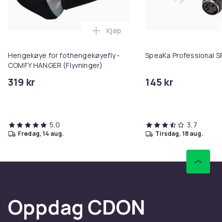
Kjøp
Legg Hengekøye for fothengekøy
Hengekøye for fothengekøyefly -
SpeaKa Professional 
COMFY HANGER (Flyvninger)
319 kr
145 kr
5,0
3,7
fredag, 14 aug.
tirsdag, 18 aug.
Oppdag CDON