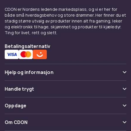
CDON er Nordens ledende markedsplass, og vi er her for
både små hverdagsbehov og store drømmer. Her finner du et
stadig større utvalg av produkter innen alt fra gaming, leker
og elektronikk til hage, skjønnhet og produkter til kjæledyr.
Ting for livet, rett og slett.
Betalingsalternativ
Hjelp og informasjon
Vanlige spørsmål
Handle trygt
Spor pakke
Betaling
Oppdage
Angre & returner her
Levering
Kategorier
Kontakt oss
Om CDON
Vilkår & policy