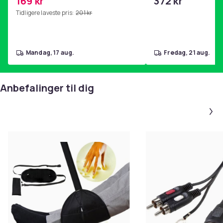
169 kr
372 kr
hjemmegymnastikk Pink
Tidligere laveste pris:
201 kr
mandag, 17 aug.
fredag, 21 aug.
Anbefalinger til dig