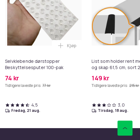
Kjøp
Legg Selvklebende dørstopper B
Selvklebende dørstopper
List som holder rent m
Beskyttelsesputer 100-pak
og skap 61,5 cm, sort 
74 kr
149 kr
Tidligere laveste pris:
77 kr
Tidligere laveste pris:
215 kr
4,5
3,0
fredag, 21 aug.
tirsdag, 18 aug.