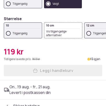
Tilgjengelig
Valgt
Størrelse
10
10 cm
12 cm
Vis tilgjengelige
Tilgjengelig
Tilgjengel
alternativer
119 kr
Tidligere laveste pris:
163 kr
Få igjen
Legg i handlekurv
Legg Hydraulisk dørstopp Bo
On., 19 aug. - fr., 21 aug.
Levert i postkassen din