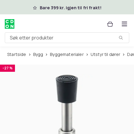
Hopp til hovedinnhold
Bare 399 kr. igjen til fri frakt!
Søk etter produkter
Startside
Bygg
Byggematerialer
Utstyr til dører
D
-27 %