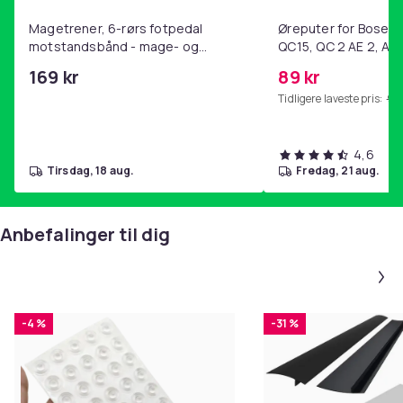
Silver
Størrelse
Magetrener, 6-rørs fotpedal
Øreputer for Bose QC
15 cm
motstandsbånd - mage- og
QC15, QC 2 AE 2, AE 
kjernetrening, yoga og
SoundTrue, SoundLin
Vekt, gram
169 kr
89 kr
hjemmegymnastikk Purple
132
Tidligere laveste pris:
99 
Artikkel nr.
a9dd7d92-deb3-5007-bfa0-5102fa3f11ba
4,6
tirsdag, 18 aug.
fredag, 21 aug.
Produktsikkerhetsinformasjon
Anbefalinger til dig
-4 %
-31 %