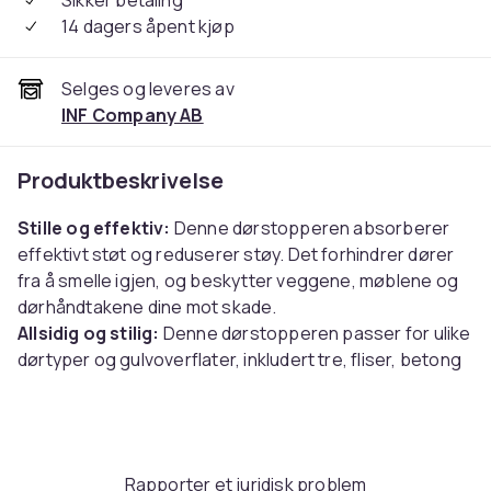
Sikker betaling
14 dagers åpent kjøp
Selges og leveres av
INF Company AB
Produktbeskrivelse
Stille og effektiv:
Denne dørstopperen absorberer
effektivt støt og reduserer støy. Det forhindrer dører
fra å smelle igjen, og beskytter veggene, møblene og
dørhåndtakene dine mot skade.
Allsidig og stilig:
Denne dørstopperen passer for ulike
dørtyper og gulvoverflater, inkludert tre, fliser, betong
og tepper. Den elegante sorte designen utfyller
enhver innredning, og gir et snev av moderne eleganse
til hjemmet eller kontoret.
Enkel installasjon:
Velg mellom borfri montering med
Rapporter et juridisk problem