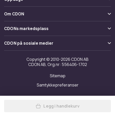
Angre & returner her
Levering
Kategorier
Kontakt oss
Om CDON
Vilkår & policy
Varemerker
Om oss
Tilbakekallinger
CDONs markedsplass
Guider
Kundeanmeldelser
Merchant Help Center
CDON på sosiale medier
Jobbe på CDON
Investor relations
Copyright © 2010-2026 CDON AB
CDON AB, Org.nr: 556406-1702
Tilgjengelighet
Sitemap
Samtykkepreferanser
Legg i handlekurv
Legg Hydraulisk dørstopp Bo