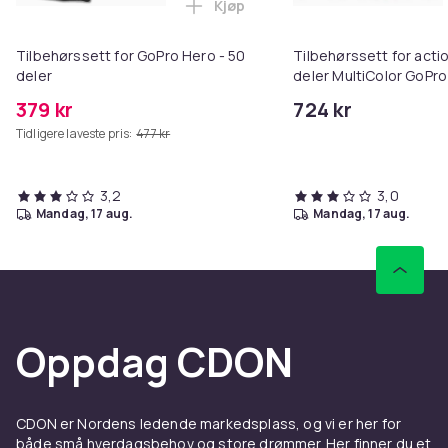
Kjøp
Legg Tilbehørssett for GoPro Her
Vekt, gram
647
Tilbehørssett for GoPro Hero - 50
Tilbehørssett for act
Artikkel nr.
deler
deler MultiColor GoPro 
360, DJI Osmo Action
2c053096-3e26-4561-8983-f8c4d1857406
379 kr
724 kr
Tidligere laveste pris:
477 kr
Produktsikkerhetsinformasjon
3,2
3,0
mandag, 17 aug.
mandag, 17 aug.
Oppdag CDON
CDON er Nordens ledende markedsplass, og vi er her for
både små hverdagsbehov og store drømmer. Her finner du et