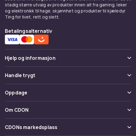
stadig større utvalg av produkter innen alt fra gaming, leker
og elektronikk til hage, skjønnhet og produkter til kjæledyr.
Ting for livet, rett og slett.
Betalingsalternativ
Hjelp og informasjon
Vanlige spørsmål
Handle trygt
Spor pakke
Betaling
Oppdage
Angre & returner her
Levering
Kategorier
Kontakt oss
Om CDON
Vilkår & policy
Varemerker
Om oss
Tilbakekallinger
CDONs markedsplass
Guider