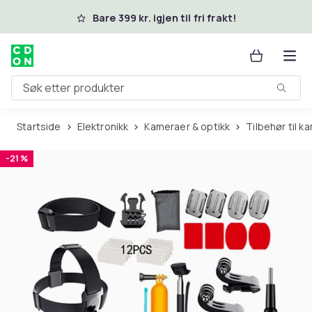
Hopp til hovedinnhold
Bare 399 kr. igjen til fri frakt!
Søk etter produkter
Startside
Elektronikk
Kameraer & optikk
Tilbehør til 
-21 %