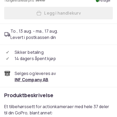
Tidligere laveste pris:
364 kr
På lager
Legg i handlekurv
Legg GoPro tilbehørssett m
To., 13 aug. - ma., 17 aug.
Levert i postkassen din
Sikker betaling
14 dagers åpent kjøp
Selges og leveres av
INF Company AB
Produktbeskrivelse
Et tilbehørssett for actionkameraer med hele 37 deler
til din GoPro, blant annet: