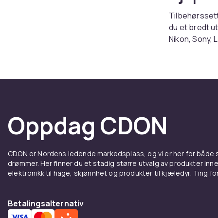
Tilbehørssett
du et bredt u
Nikon, Sony, 
har vi riktig 
Når du velger 
kamerasystem
sammenlign sp
Utforsk hele 
Oppdag CDON
Tilbehørssett
finner du tilb
Sammenlign pr
CDON er Nordens ledende markedsplass, og vi er her for både
Vårt brede so
drømmer. Her finner du et stadig større utvalg av produkter inne
nybegynnerven
elektronikk til hage, skjønnhet og produkter til kjæledyr. Ting for 
pålitelighet e
Tilbehørssett
Betalingsalternativ
finner du tilb