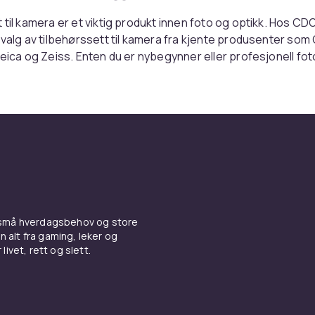
 til kamera er et viktig produkt innen foto og optikk. Hos CD
tvalg av tilbehørssett til kamera fra kjente produsenter som
Leica og Zeiss. Enten du er nybegynner eller profesjonell fot
produkt for deg.
tilbehørssett til kamera, er det viktig å vurdere kompatibilit
et ditt og dine fotobehov. Les produktbeskrivelsene nøye
esifikasjoner. Vi tilbyr konkurransedyktige priser og rask le
foto & optikk sortimentet hos CDON.
 til kamera er populært innen fotografering og optikk. Hos
ehørssett til kamera fra kjente merker til konkurransedyktige 
odukter, les kundeanmeldelser og handel trygt online.
 små hverdagsbehov og store
rtiment av tilbehørssett til kamera dekker alle behov – fra
n alt fra gaming, leker og
nlige modeller til avansert profesjonelt utstyr. God kvalite
livet, rett og slett.
r alltid garantert hos CDON.
 til kamera er populært innen fotografering og optikk. Hos
ehørssett til kamera fra kjente merker til konkurransedyktige 