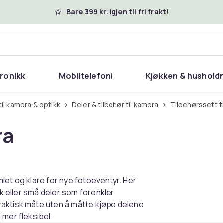
Bare 399 kr. igjen til fri frakt!
tronikk
Mobiltelefoni
Kjøkken & hushold
 til kamera & optikk
Deler & tilbehør til kamera
Tilbehørssett t
ra
let og klare for nye fotoeventyr. Her
ak eller små deler som forenkler
raktisk måte uten å måtte kjøpe delene
 mer fleksibel.