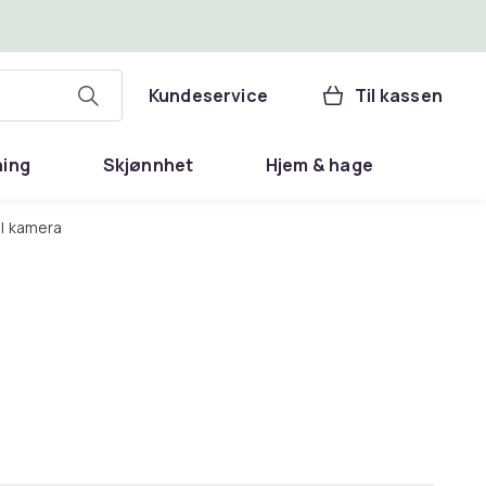
Kundeservice
Til kassen
ning
Skjønnhet
Hjem & hage
il kamera