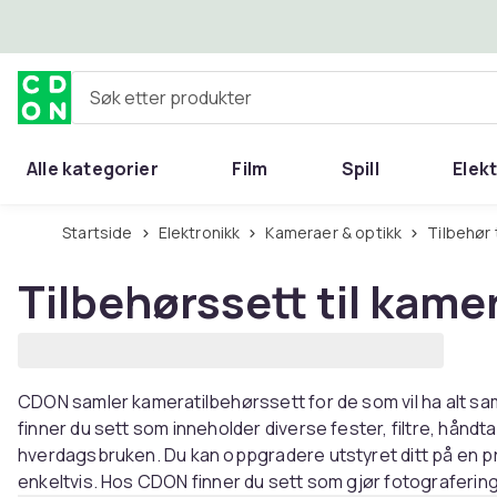
Hopp til hovedinnhold
Søk etter produkter
Alle kategorier
Film
Spill
Elek
Startside
Elektronikk
Kameraer & optikk
Tilbehør
Tilbehørssett til kame
CDON samler kameratilbehørssett for de som vil ha alt sam
finner du sett som inneholder diverse fester, filtre, håndt
hverdagsbruken. Du kan oppgradere utstyret ditt på en p
enkeltvis. Hos CDON finner du sett som gjør fotografering