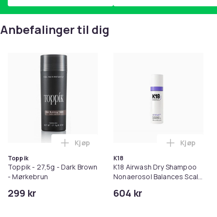
Anbefalinger til dig
Kjøp
Kjøp
Legg Toppik - 27,5g - Dark Brown - Mørk
Legg K18 A
Toppik
K18
Toppik - 27,5g - Dark Brown
K18 Airwash Dry Shampoo
- Mørkebrun
Nonaerosol Balances Scalp
& Controls Excess Oil
299 kr
604 kr