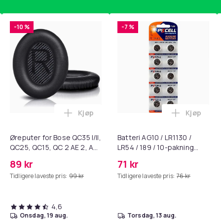
-10 %
-7 %
Kjøp
Kjøp
standsbånd - mage- og kjernetrening, yoga og hjemmegymnast
ART til HDMI-omformer 1080p i handlekurven
Legg Øreputer for Bose QC35 I/II, QC25, 
Legg Batte
Øreputer for Bose QC35 I/II,
Batteri AG10 / LR1130 /
QC25, QC15, QC 2 AE 2, AE
LR54 / 189 / 10-pakning
2i, AE 2w, SoundTrue,
PKcell
89 kr
71 kr
SoundLink Black
Tidligere laveste pris:
99 kr
Tidligere laveste pris:
76 kr
4,6
onsdag, 19 aug.
torsdag, 13 aug.