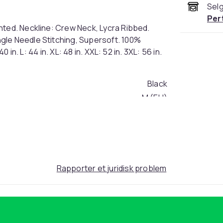
Selg
Per
nted. Neckline: Crew Neck, Lycra Ribbed.
gle Needle Stitching, Supersoft. 100%
 in. L: 44 in. XL: 48 in. XXL: 52 in. 3XL: 56 in.
Black
M (EU)
f4932c66-dde0-4918-901d-b213b4012b75
Rapporter et juridisk problem