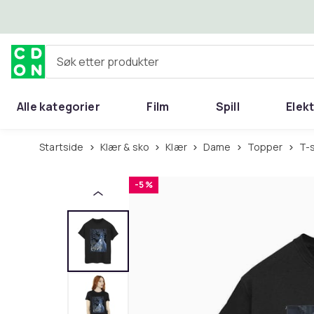
Hopp til hovedinnhold
Søk etter produkter
Alle kategorier
Film
Spill
Elek
Startside
Klær & sko
Klær
Dame
Topper
T-
-5 %