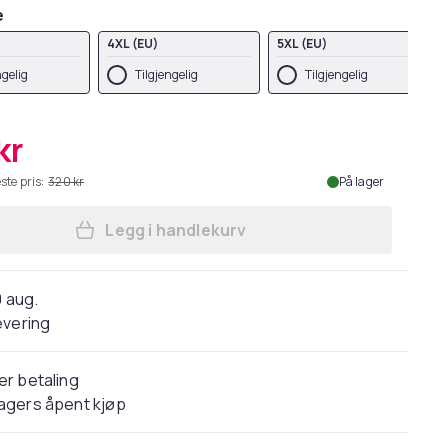
e
4XL (EU)
5XL (EU)
ngelig
Tilgjengelig
Tilgjengelig
kr
ste pris:
320 kr
På lager
Legg i handlekurv
Legg Corpse Bride Womens/Ladies W
0 aug.
evering
er betaling
agers åpent kjøp