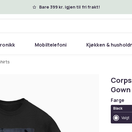
Bare 399 kr. igjen til fri frakt!
tronikk
Mobiltelefoni
Kjøkken & hushold
shirts
Corps
Gown 
Farge
Black
Valgt