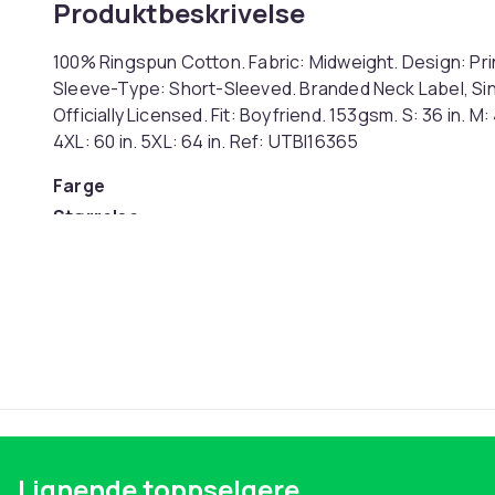
Produktbeskrivelse
100% Ringspun Cotton. Fabric: Midweight. Design: Pri
Sleeve-Type: Short-Sleeved. Branded Neck Label, Sin
Officially Licensed. Fit: Boyfriend. 153gsm. S: 36 in. M: 40
4XL: 60 in. 5XL: 64 in. Ref: UTBI16365
Farge
Størrelse
Artikkel nr.
Produktsikkerhetsinformasjon
Lignende toppselgere