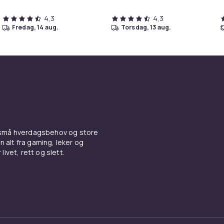
4,3
4,3
fredag, 14 aug.
torsdag, 13 aug.
 små hverdagsbehov og store
n alt fra gaming, leker og
livet, rett og slett.