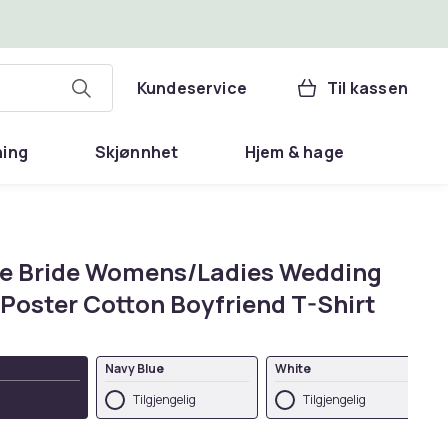
Kundeservice
Til kassen
ning
Skjønnhet
Hjem & hage
e Bride Womens/Ladies Wedding
Poster Cotton Boyfriend T-Shirt
Navy Blue
White
Tilgjengelig
Tilgjengelig