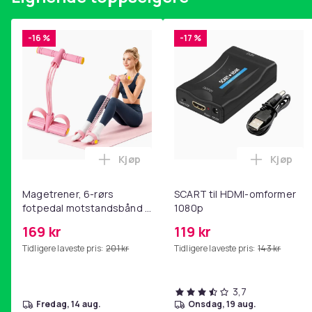
-16 %
-17 %
Kjøp
Kjøp
Legg Magetrener, 6-rørs fotpedal mot
Legg SC
Magetrener, 6-rørs
SCART til HDMI-omformer
fotpedal motstandsbånd -
1080p
mage- og kjernetrening,
169 kr
119 kr
yoga og
Tidligere laveste pris:
201 kr
Tidligere laveste pris:
143 kr
hjemmegymnastikk Pink
3,7
fredag, 14 aug.
onsdag, 19 aug.