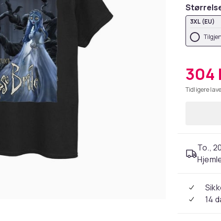
Størrels
3XL (EU)
Tilgje
304 
Tidligere lave
To., 2
Hjeml
Sikk
14 d