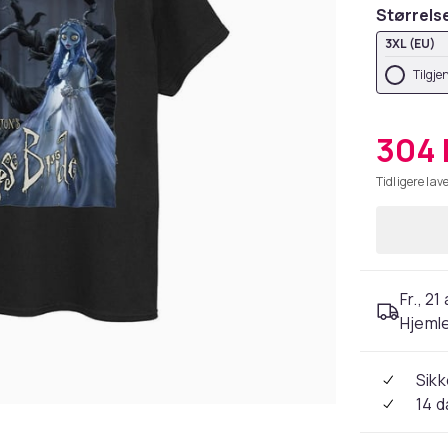
Størrels
3XL (EU)
Tilgje
304 
Tidligere lave
Fr., 21
Hjeml
Sikk
14 d