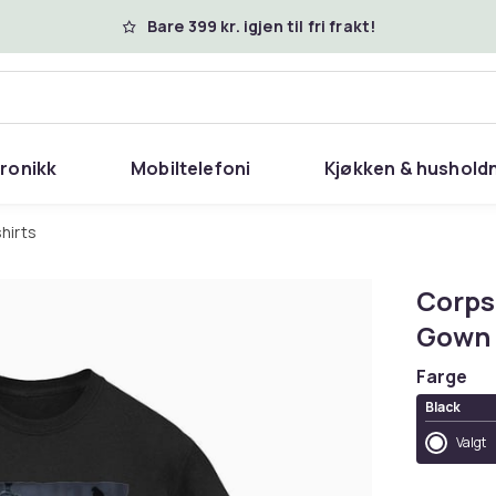
Bare 399 kr. igjen til fri frakt!
tronikk
Mobiltelefoni
Kjøkken & hushold
shirts
Corps
Gown 
Farge
Black
Valgt