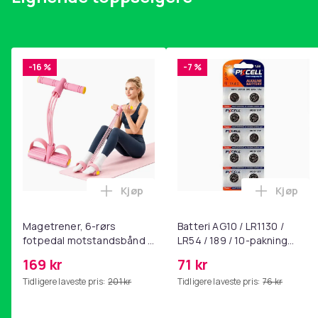
-16 %
-7 %
Kjøp
Kjøp
Legg Magetrener, 6-rørs fotpedal mot
Legg Bat
Magetrener, 6-rørs
Batteri AG10 / LR1130 /
fotpedal motstandsbånd -
LR54 / 189 / 10-pakning
mage- og kjernetrening,
PKcell
169 kr
71 kr
yoga og
Tidligere laveste pris:
201 kr
Tidligere laveste pris:
76 kr
hjemmegymnastikk Pink