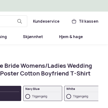
Kundeservice
Til kassen
ning
Skjønnhet
Hjem & hage
e Bride Womens/Ladies Wedding
Poster Cotton Boyfriend T-Shirt
Navy Blue
White
Tilgjengelig
Tilgjengelig