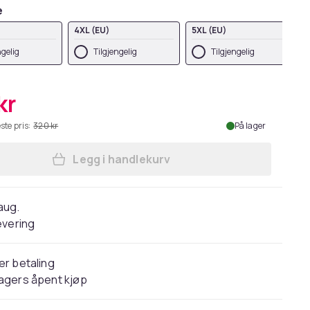
e
4XL (EU)
5XL (EU)
ngelig
Tilgjengelig
Tilgjengelig
kr
ste pris:
320 kr
På lager
Legg i handlekurv
Legg Corpse Bride Womens/Ladies W
 aug.
evering
er betaling
agers åpent kjøp