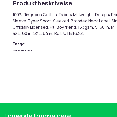
Produktbeskrivelse
100% Ringspun Cotton. Fabric: Midweight. Design: Pri
Sleeve-Type: Short-Sleeved. Branded Neck Label, Sin
Officially Licensed. Fit: Boyfriend. 153gsm. S: 36 in. M: 40
4XL: 60 in. 5XL: 64 in. Ref: UTBI16365
Farge
Størrelse
Artikkel nr.
Produktsikkerhetsinformasjon
Lignende toppselgere