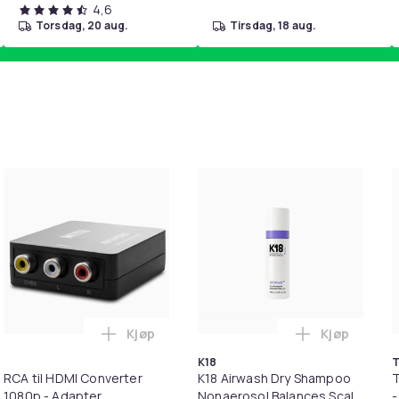
4,6
torsdag, 20 aug.
tirsdag, 18 aug.
Kjøp
Kjøp
irt i handlekurven
T til HDMI-omformer 1080p i handlekurven
Legg RCA til HDMI Converter 1080p - Adap
Legg K18 Ai
K18
T
RCA til HDMI Converter
K18 Airwash Dry Shampoo
T
1080p - Adapter
Nonaerosol Balances Scalp
-