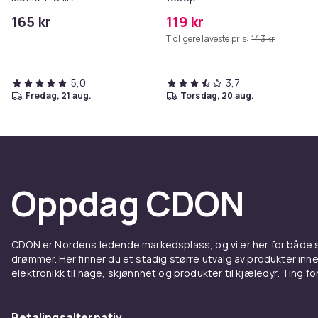
165 kr
119 kr
Tidligere laveste pris:
143 kr
5,0
3,7
fredag, 21 aug.
torsdag, 20 aug.
Oppdag CDON
CDON er Nordens ledende markedsplass, og vi er her for både
drømmer. Her finner du et stadig større utvalg av produkter inne
elektronikk til hage, skjønnhet og produkter til kjæledyr. Ting for 
Betalingsalternativ