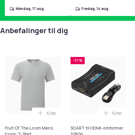
mandag, 17 aug.
fredag, 14 aug.
Anbefalinger til dig
-17 %
Kjøp
Kjøp
Legg Fruit Of The Loom Mens Iconic T-Sh
Legg SCAR
Fruit Of The Loom Mens
SCART til HDMI-omformer
Iconic T-Shirt
1080p