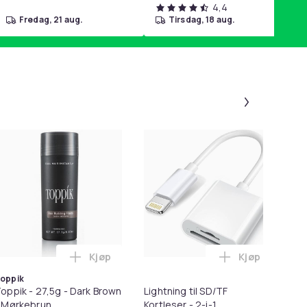
4,4
fredag, 21 aug.
tirsdag, 18 aug.
Panel 1 a
-
Kjøp
Kjøp
ter i handlekurven
rwash Dry Shampoo Nonaerosol Balances Scalp & Controls Exces
Legg Toppik - 27,5g - Dark Brown - Mørkebru
Legg Lightnin
oppik
oppik - 27,5g - Dark Brown
Lightning til SD/TF
As
 Mørkebrun
Kortleser - 2-i-1
pr