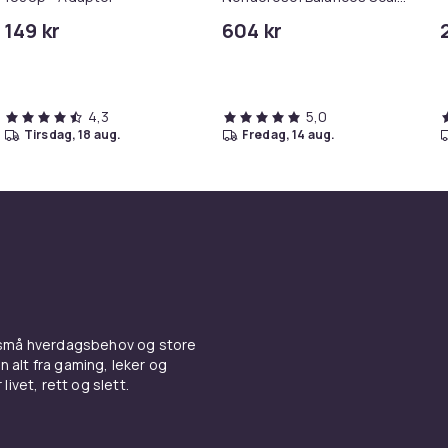
& Controls Excess Oil
149 kr
604 kr
4,3
5,0
tirsdag, 18 aug.
fredag, 14 aug.
 små hverdagsbehov og store
n alt fra gaming, leker og
livet, rett og slett.