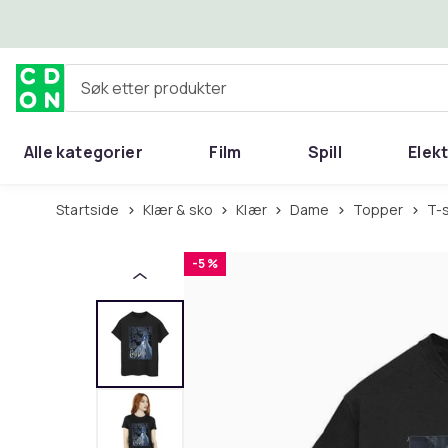
Hopp til hovedinnhold
Søk etter produkter
Alle kategorier
Film
Spill
Elek
Startside
Klær & sko
Klær
Dame
Topper
T-
-5 %