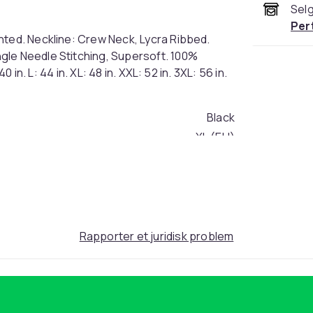
Selg
Per
nted. Neckline: Crew Neck, Lycra Ribbed.
gle Needle Stitching, Supersoft. 100%
 in. L: 44 in. XL: 48 in. XXL: 52 in. 3XL: 56 in.
Black
XL (EU)
0c203238-02ff-46ed-a80f-ee70f92d94e3
Rapporter et juridisk problem