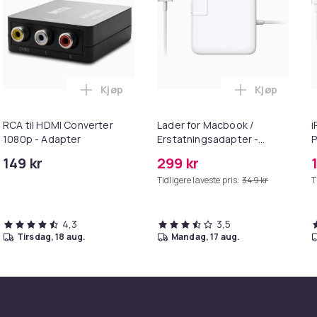
Kjøp
Kjøp
handlekurven
 - Fidget Spinners med Sugekopp for Barn i handlekurven
Legg RCA til HDMI Converter 1080p - Adap
Legg Lader 
RCA til HDMI Converter
Lader for Macbook /
i
1080p - Adapter
Erstatningsadapter -
P
MagSafe Gen 2 - 45W
+
149 kr
299 kr
Tidligere laveste pris:
349 kr
T
4,3
3,5
tirsdag, 18 aug.
mandag, 17 aug.