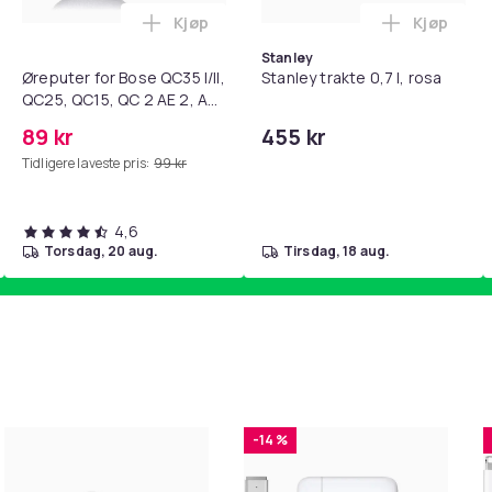
Kjøp
Kjøp
standsbånd - mage- og kjernetrening, yoga og hjemmegymnast
teri AG10 / LR1130 / LR54 / 189 / 10-pakning PKcell i handlekur
Legg Øreputer for Bose QC35 I/II, QC25, 
Legg Stanl
Stanley
Øreputer for Bose QC35 I/II,
Stanley trakte 0,7 l, rosa
QC25, QC15, QC 2 AE 2, AE
2i, AE 2w, SoundTrue,
89 kr
455 kr
SoundLink Black
Tidligere laveste pris:
99 kr
4,6
torsdag, 20 aug.
tirsdag, 18 aug.
-14 %