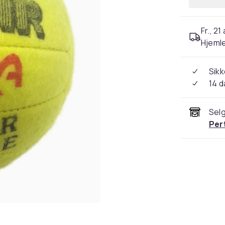
Fr., 21
Hjeml
Sikk
14 d
Selg
Per