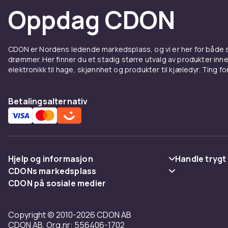
Oppdag CDON
CDON er Nordens ledende markedsplass, og vi er her for både
drømmer. Her finner du et stadig større utvalg av produkter inne
elektronikk til hage, skjønnhet og produkter til kjæledyr. Ting for 
Betalingsalternativ
Hjelp og informasjon
Handle trygt
CDONs markedsplass
Vanlige spørsmål
Betaling
CDON på sosiale medier
Merchant Help Center
Spor pakke
Levering
Copyright © 2010-2026 CDON AB
Angre & returner her
Vilkår & polic
CDON AB, Org.nr: 556406-1702