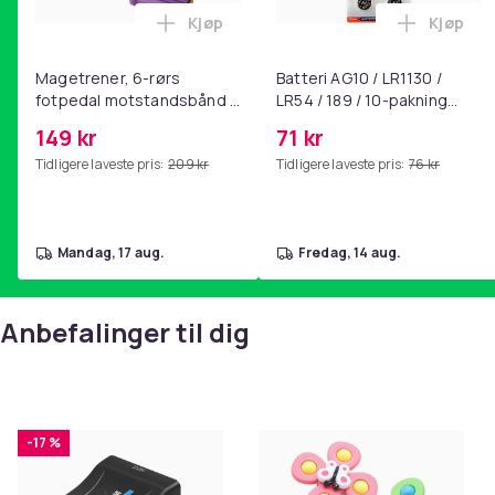
Kjøp
Kjøp
Legg Magetrener, 6-rørs fotpedal mot
Legg Bat
Magetrener, 6-rørs
Batteri AG10 / LR1130 /
fotpedal motstandsbånd -
LR54 / 189 / 10-pakning
mage- og kjernetrening,
PKcell
149 kr
71 kr
yoga og
Tidligere laveste pris:
209 kr
Tidligere laveste pris:
76 kr
hjemmegymnastikk Purple
mandag, 17 aug.
fredag, 14 aug.
Anbefalinger til dig
-17 %