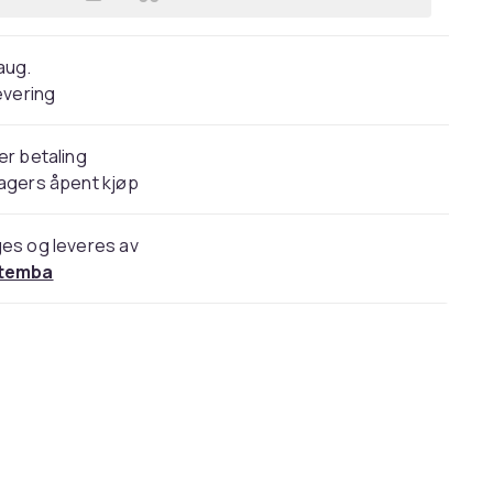
Legg Carta Sport 5-A-Side Indoor F
 aug.
evering
er betaling
agers åpent kjøp
es og leveres av
temba