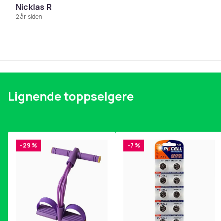
Nicklas R
2 år siden
Lignende toppselgere
-29 %
-7 %