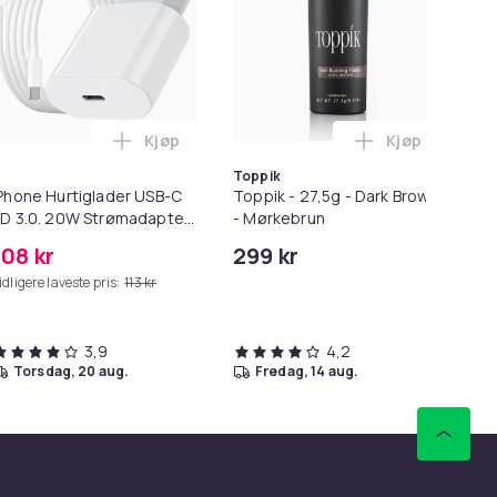
Kjøp
Kjøp
ter i handlekurven
for Macbook / Erstatningsadapter - MagSafe Gen 2 - 45W i ha
Legg iPhone Hurtiglader USB-C PD 3.0. 20W
Legg Toppik -
Toppik
Phone Hurtiglader USB-C
Toppik - 27,5g - Dark Brown
Ne
D 3.0. 20W Strømadapter
- Mørkebrun
stø
 Kabel
108 kr
299 kr
28
idligere laveste pris:
113 kr
Tid
3,9
4,2
torsdag, 20 aug.
fredag, 14 aug.