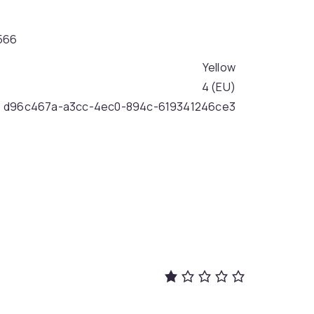
1566
Yellow
4 (EU)
d96c467a-a3cc-4ec0-894c-619341246ce3