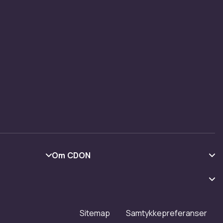
Om CDON
Om oss
Kundeanmeldelser
Jobbe på CDON
Sitemap
Samtykkepreferanser