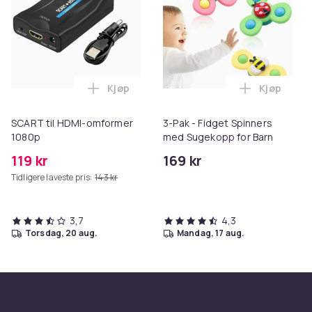
Kjøp
Kjøp
Legg SCART til HDMI-omformer 1080p i 
Legg 3-Pak
SCART til HDMI-omformer
3-Pak - Fidget Spinners
1080p
med Sugekopp for Barn
119 kr
169 kr
Tidligere laveste pris:
143 kr
3,7
4,3
torsdag, 20 aug.
mandag, 17 aug.