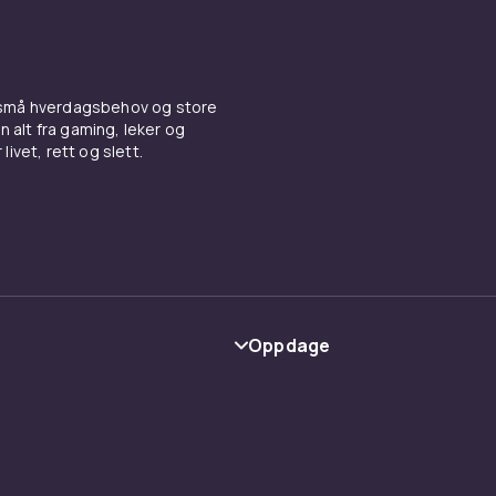
 små hverdagsbehov og store
n alt fra gaming, leker og
livet, rett og slett.
Oppdage
Kategorier
Varemerker
y
Guider