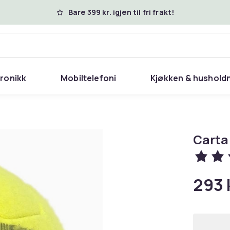
Bare 399 kr. igjen til fri frakt!
tronikk
Mobiltelefoni
Kjøkken & hushold
Carta
293 