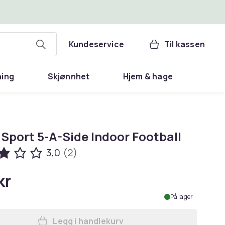
Kundeservice
Til kassen
ning
Skjønnhet
Hjem & hage
 Sport 5-A-Side Indoor Football
3,0
(2)
kr
På lager
Legg i handlekurv