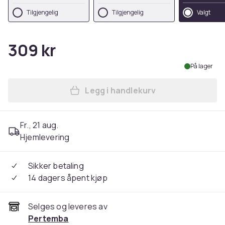
Tilgjengelig
Tilgjengelig
Valgt
309 kr
På lager
Legg i handlekurv
Legg ARMA Neoprene Horse 
Fr., 21 aug.
Hjemlevering
Sikker betaling
14 dagers åpent kjøp
Selges og leveres av
Pertemba