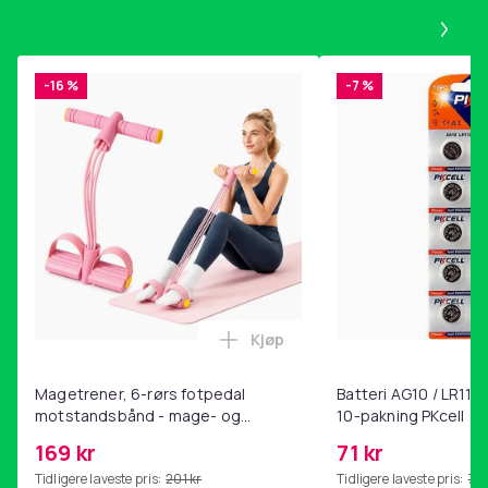
Pa
-16 %
-7 %
Kjøp
Legg Magetrener, 6-rørs fotp
Magetrener, 6-rørs fotpedal
Batteri AG10 / LR1130
motstandsbånd - mage- og
10-pakning PKcell
kjernetrening, yoga og
169 kr
71 kr
hjemmegymnastikk Pink
Tidligere laveste pris:
201 kr
Tidligere laveste pris:
76 