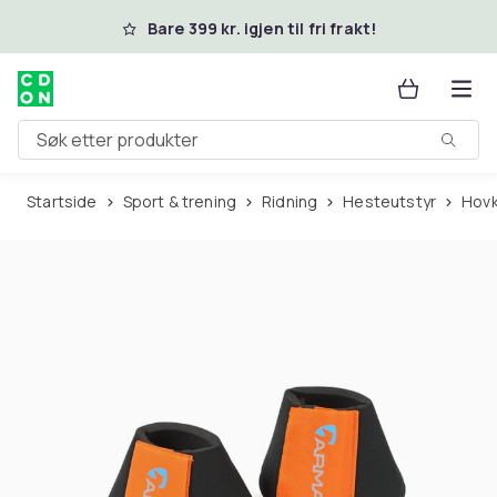
Hopp til hovedinnhold
Bare 399 kr. igjen til fri frakt!
Søk etter produkter
Startside
Sport & trening
Ridning
Hesteutstyr
Hov