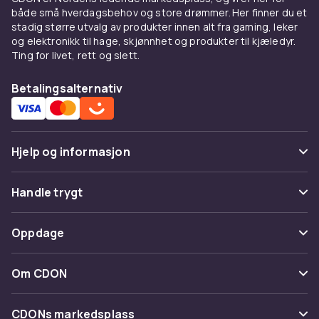
både små hverdagsbehov og store drømmer. Her finner du et
stadig større utvalg av produkter innen alt fra gaming, leker
og elektronikk til hage, skjønnhet og produkter til kjæledyr.
Ting for livet, rett og slett.
Betalingsalternativ
Hjelp og informasjon
Vanlige spørsmål
Handle trygt
Spor pakke
Betaling
Oppdage
Angre & returner her
Levering
Kategorier
Kontakt oss
Om CDON
Vilkår & policy
Varemerker
Om oss
Tilbakekallinger
CDONs markedsplass