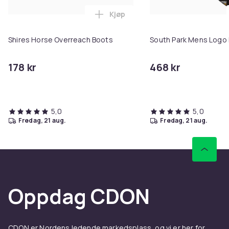
Kjøp
Legg Shires Horse Overreach Bo
Shires Horse Overreach Boots
South Park Mens Logo 
178 kr
468 kr
5,0
5,0
fredag, 21 aug.
fredag, 21 aug.
Oppdag CDON
CDON er Nordens ledende markedsplass, og vi er her for