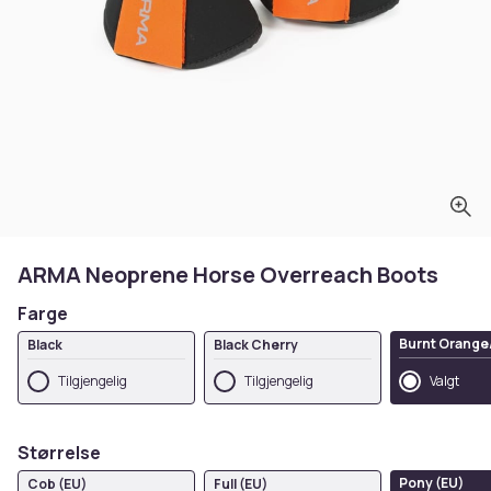
ARMA Neoprene Horse Overreach Boots
Farge
Burnt Orange
Black
Black Cherry
Tilgjengelig
Tilgjengelig
Valgt
Størrelse
Pony (EU)
Cob (EU)
Full (EU)