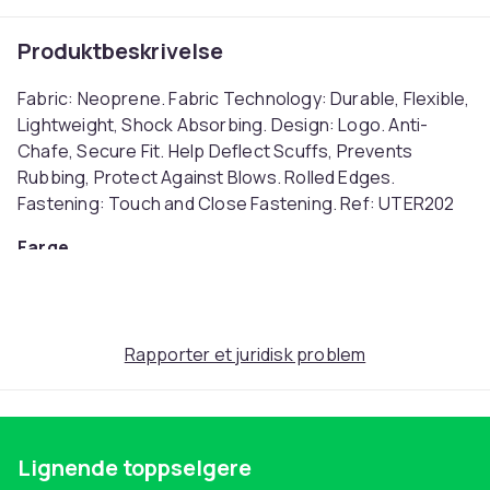
Produktbeskrivelse
Fabric: Neoprene. Fabric Technology: Durable, Flexible,
Lightweight, Shock Absorbing. Design: Logo. Anti-
Chafe, Secure Fit. Help Deflect Scuffs, Prevents
Rubbing, Protect Against Blows. Rolled Edges.
Fastening: Touch and Close Fastening. Ref: UTER202
Farge
Burnt Orange/Black
Størrelse
Pony (EU)
Rapporter et juridisk problem
Artikkel nr.
979c795f-18e1-45b4-bbbe-2f28c77af31a
Produktsikkerhetsinformasjon
Lignende toppselgere