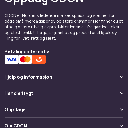
Deksel og skjermbeskyttelse
CDON er Nordens ledende markedsplass, og vi er her for
til Deksler & omslag for
både små hverdagsbehov og store drømmer. Her finner du et
stadig større utvalg av produkter innen alt fra gaming, leker
mobiltelefoner
og elektronikk til hage, skjønnhet og produkter til kjæledyr.
Ting for livet, rett og slett.
Et godt deksel beskytter din Deksler & omslag
for mobiltelefoner mot riper, støt og
Betalingsalternativ
hverdagslige uhell. Velg mellom tynne silikon-
deksel som bevarer telefonens slanke profil,
eller robuste støtdempende modeller for
ekstra beskyttelse. Se hele utvalget av
Hjelp og informasjon
Samsung tilbehør
hos CDON.
Vanlige spørsmål
Ladere og kabler til Deksler &
Handle trygt
omslag for mobiltelefoner
Spor pakke
Betaling
Oppdage
Hold batteriet ladet med riktig lader til din
Angre & returner her
Levering
Deksler & omslag for mobiltelefoner. Hos
Kategorier
Kontakt oss
Om CDON
CDON finner du hurtigladere, USB-C-kabler og