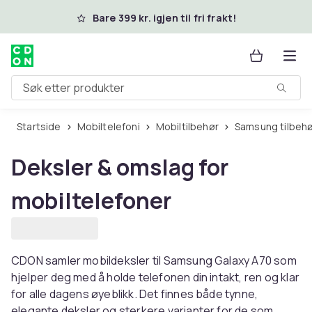
Hopp til hovedinnhold
Bare 399 kr. igjen til fri frakt!
Søk etter produkter
Startside
Mobiltelefoni
Mobiltilbehør
Samsung tilbeh
Deksler & omslag for
mobiltelefoner
CDON samler mobildeksler til Samsung Galaxy A70 som
hjelper deg med å holde telefonen din intakt, ren og klar
for alle dagens øyeblikk. Det finnes både tynne,
elegante deksler og sterkere varianter for de som