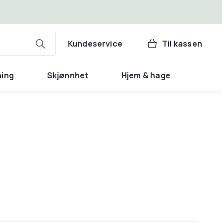
Kundeservice
Til kassen
ning
Skjønnhet
Hjem & hage