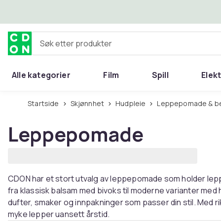
Hopp til hovedinnhold
Søk etter produkter
Alle kategorier
Film
Spill
Elek
Startside
Skjønnhet
Hudpleie
Leppepomade & b
Leppepomade
CDON har et stort utvalg av leppepomade som holder leppe
fra klassisk balsam med bivoks til moderne varianter med 
dufter, smaker og innpakninger som passer din stil. Med ri
myke lepper uansett årstid.