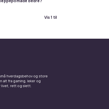
ig leppepomade bedre?
Vis 1 til
 små hverdagsbehov og store
n alt fra gaming, leker og
livet, rett og slett.