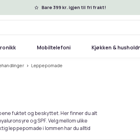
Bare 399 kr. igjen til fri frakt!
tronikk
Mobiltelefoni
Kjøkken & hushold
ehandlinger
Leppepomade
ne fuktet og beskyttet. Her finner du alt
hyaluronsyre og SPF. Velg mellom ulike
ktig leppepomade i lommen har du alltid