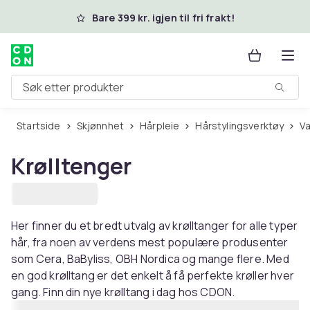
Hopp til hovedinnhold
Bare 399 kr. igjen til fri frakt!
Søk etter produkter
Startside
Skjønnhet
Hårpleie
Hårstylingsverktøy
V
Krølltenger
Her finner du et bredt utvalg av krølltanger for alle typer
hår, fra noen av verdens mest populære produsenter
som Cera, BaByliss, OBH Nordica og mange flere. Med
en god krølltang er det enkelt å få perfekte krøller hver
gang. Finn din nye krølltang i dag hos CDON.