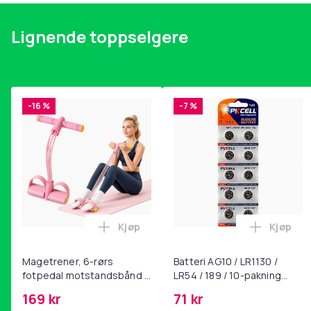
Lignende toppselgere
-16 %
-7 %
Kjøp
Kjøp
Legg Magetrener, 6-rørs fotpedal mot
Legg Bat
Magetrener, 6-rørs
Batteri AG10 / LR1130 /
fotpedal motstandsbånd -
LR54 / 189 / 10-pakning
mage- og kjernetrening,
PKcell
169 kr
71 kr
yoga og