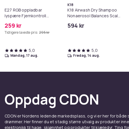
K18
E27 RGB oppladbar
K18 Airwash Dry Shampoo
lyspære Fjernkontroll
Nonaerosol Balances Scalp
Timer Dimbar 2700 -
& Controls Excess Oil
259 kr
594 kr
6500K
Tidligere laveste pris:
295 kr
5,0
5,0
mandag, 17 aug.
fredag, 14 aug.
Oppdag CDON
CDON er Nordens ledende markedsplass, og vi er her for både
drømmer. Her finner du et stadig større utvalg av produkter inne
elektronikk til hage, skjønnhet og produkter til kjæledyr. Ting for 