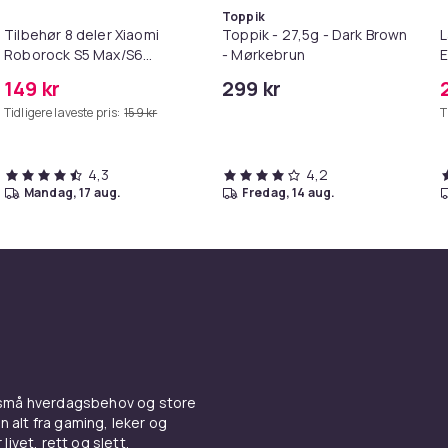
Toppik
Tilbehør 8 deler Xiaomi
Toppik - 27,5g - Dark Brown
L
Roborock S5 Max/S6
- Mørkebrun
E
Pure/S6
M
149 kr
299 kr
MAXV/S50/S51/S55/S5/S60/S65/S6
Tidligere laveste pris:
159 kr
T
4,3
4,2
mandag, 17 aug.
fredag, 14 aug.
 små hverdagsbehov og store
n alt fra gaming, leker og
livet, rett og slett.