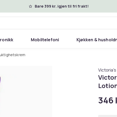
Bare 399 kr. igjen til fri frakt!
tronikk
Mobiltelefoni
Kjøkken & hushold
 fuktighetskrem
Victoria'
Victor
Lotio
346 