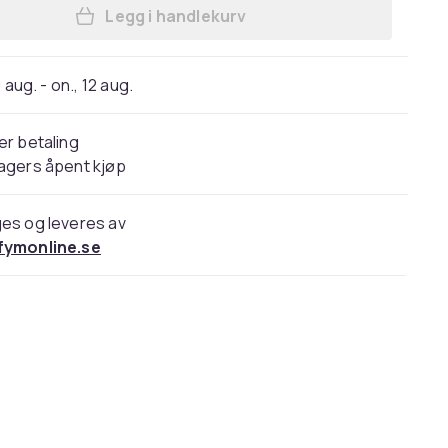
Legg i handlekurv
Legg Victoria's Secret Love Spell F
 aug. - on., 12 aug.
er betaling
agers åpent kjøp
es og leveres av
fymonline.se