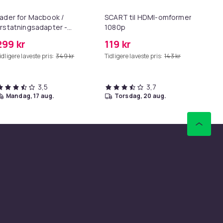
ader for Macbook /
SCART til HDMI-omformer
HD
rstatningsadapter -
1080p
me
agSafe Gen 2 - 45W
299 kr
119 kr
99
idligere laveste pris:
349 kr
Tidligere laveste pris:
143 kr
Tid
3,5
3,7
mandag, 17 aug.
torsdag, 20 aug.