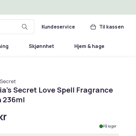
Kundeservice
Til kassen
ning
Skjønnhet
Hjem & hage
s Secret
ia's Secret Love Spell Fragrance
n 236ml
kr
På lager