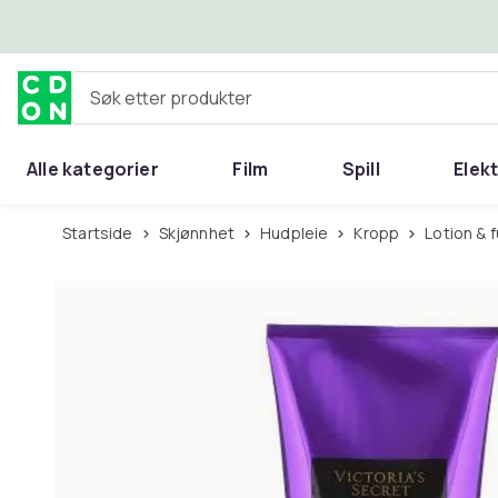
Hopp til hovedinnhold
Søk etter produkter
Alle kategorier
Film
Spill
Elek
Startside
Skjønnhet
Hudpleie
Kropp
Lotion &