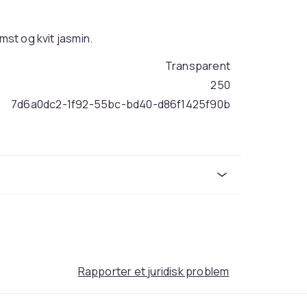
mst og kvit jasmin.
Transparent
250
7d6a0dc2-1f92-55bc-bd40-d86f1425f90b
Rapporter et juridisk problem