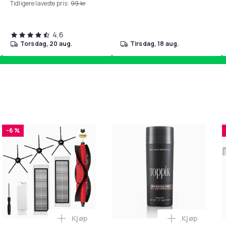
Tidligere laveste pris:
99 kr
4,6
torsdag, 20 aug.
tirsdag, 18 aug.
-6 %
Kjøp
Kjøp
ntroll Timer Dimbar 2700 - 6500K i handlekurven
irwash Dry Shampoo Nonaerosol Balances Scalp & Controls Exc
Legg Tilbehør 8 deler Xiaomi Roborock S
Legg Toppik