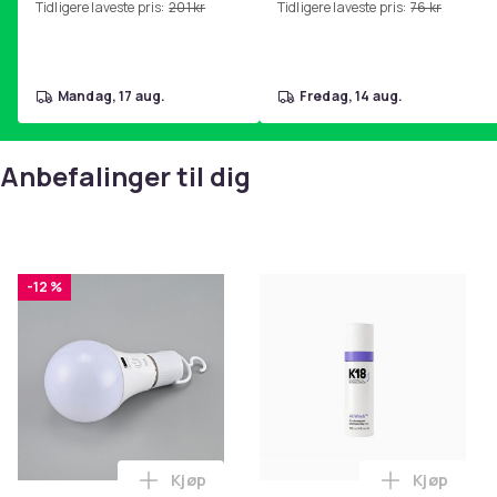
Tidligere laveste pris:
201 kr
Tidligere laveste pris:
76 kr
hjemmegymnastikk Pink
mandag, 17 aug.
fredag, 14 aug.
Anbefalinger til dig
-12 %
Kjøp
Kjøp
Legg E27 RGB oppladbar lyspære Fjernko
Legg K18 A