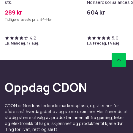
stk.
Nonaerosol Balances S
Controls Excess Oil
289 kr
604 kr
Tidligere laveste pris:
344 kr
4,2
5,0
mandag, 17 aug.
fredag, 14 aug.
Oppdag CDON
CDON er Nordens ledende markedsplass, og vi er her for
både små hverdagsbehov og store drømmer. Her finner du et
stadig større utvalg av produkter innen alt fra gaming, leker
og elektronikk til hage, skjønnhet og produkter til kjæledyr.
Ting for livet, rett og slett.