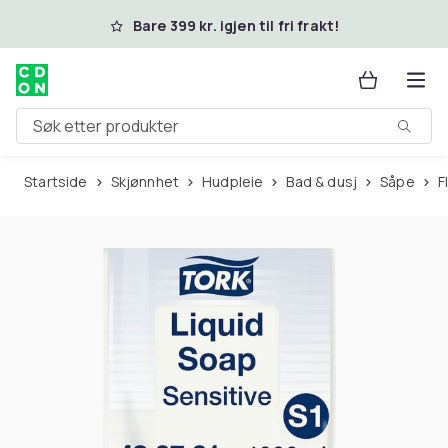
Hopp til hovedinnhold
Bare 399 kr. igjen til fri frakt!
Søk etter produkter
Startside
Skjønnhet
Hudpleie
Bad & dusj
Såpe