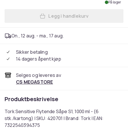
På lager
Legg i handlekurv
Legg Tork Sensitive Flytende
On., 12 aug. - ma., 17 aug.
Sikker betaling
14 dagers åpent kjøp
Selges og leveres av
CS MEGASTORE
Produktbeskrivelse
Tork Sensitive Flytende Såpe S1, 1000 ml - (6
stk./kartong) | SKU: 420701 | Brand: Tork | EAN:
7322540394375