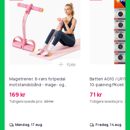
Kjøp
Legg Magetrener, 6-rørs fotp
Magetrener, 6-rørs fotpedal
Batteri AG10 / LR1130
motstandsbånd - mage- og
10-pakning PKcell
kjernetrening, yoga og
169 kr
71 kr
hjemmegymnastikk Pink
Tidligere laveste pris:
201 kr
Tidligere laveste pris:
76 
mandag, 17 aug.
fredag, 14 aug.