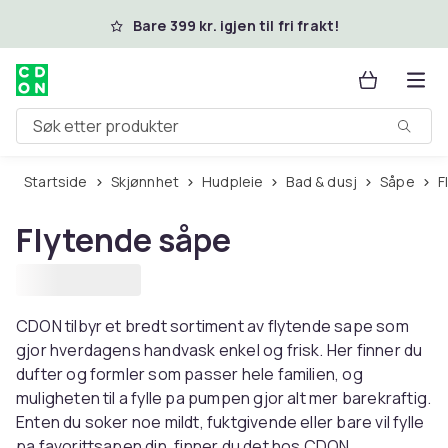
Hopp til hovedinnhold
Bare 399 kr. igjen til fri frakt!
Søk etter produkter
Startside
Skjønnhet
Hudpleie
Bad & dusj
Såpe
Flytende såpe
CDON tilbyr et bredt sortiment av flytende sape som
gjor hverdagens handvask enkel og frisk. Her finner du
dufter og formler som passer hele familien, og
muligheten til a fylle pa pumpen gjor alt mer barekraftig.
Enten du soker noe mildt, fuktgivende eller bare vil fylle
pa favorittsapen din, finner du det hos CDON.