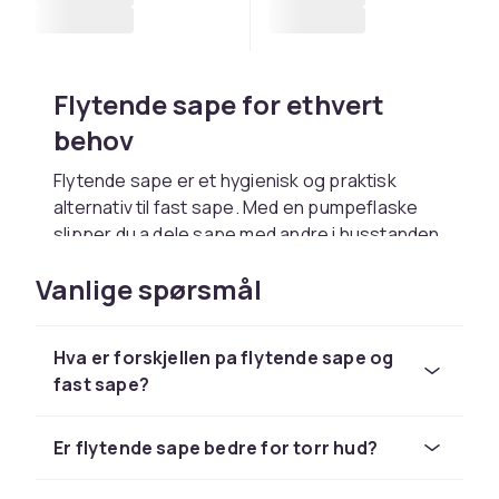
Flytende sape for ethvert
behov
Flytende sape er et hygienisk og praktisk
alternativ til fast sape. Med en pumpeflaske
slipper du a dele sape med andre i husstanden.
Moderne formler inneholder ofte fuktgivende
Vanlige spørsmål
ingredienser som glycerin, aloe vera eller
naturlige oljer som holder hendene myke til
tross for hyppig vask. Antibakterielle varianter
Hva er forskjellen pa flytende sape og
gir ekstra beskyttelse i perioder med forhoyet
fast sape?
smitterisiko. Refillforpakninger reduserer
plastbruken og er bade okonomiske og mer
miljoavennlige. Hos CDON finner du flytende
Er flytende sape bedre for torr hud?
sape fra kjente merker i ulike dufter og