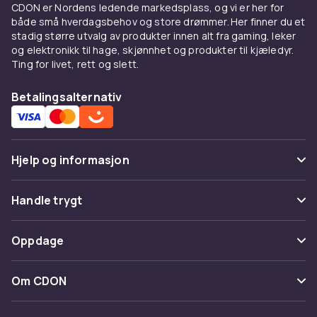
CDON er Nordens ledende markedsplass, og vi er her for
både små hverdagsbehov og store drømmer. Her finner du et
stadig større utvalg av produkter innen alt fra gaming, leker
og elektronikk til hage, skjønnhet og produkter til kjæledyr.
Ting for livet, rett og slett.
Betalingsalternativ
Hjelp og informasjon
Vanlige spørsmål
Handle trygt
Spor pakke
Betaling
Oppdage
Angre & returner her
Levering
Kategorier
Kontakt oss
Om CDON
Vilkår & policy
Varemerker
Om oss