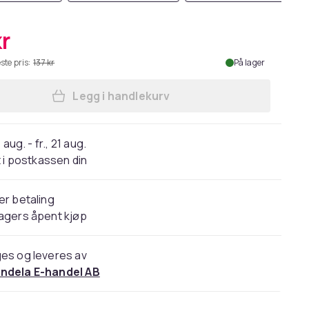
kr
ste pris:
137 kr
På lager
Legg i handlekurv
Legg Svettebånd - Ankelkjeder - Ko
 aug. - fr., 21 aug.
 i postkassen din
er betaling
agers åpent kjøp
es og leveres av
ndela E-handel AB