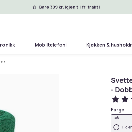
Bare 399 kr. igjen til fri frakt!
tronikk
Mobiltelefoni
Kjøkken & hushold
ter
Svette
- Dob
Farge
Blå
Tilgje