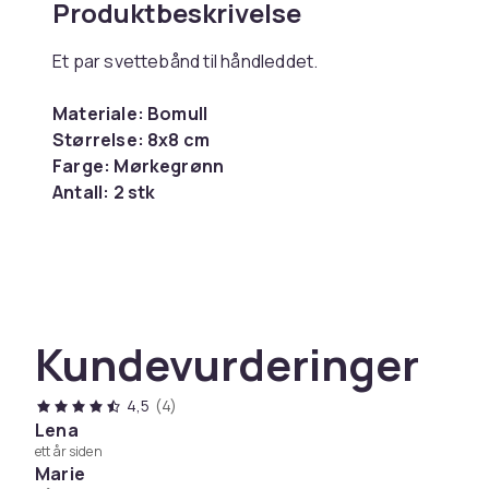
Produktbeskrivelse
Et par svettebånd til håndleddet.
Materiale: Bomull
Størrelse:
8x8 cm
Farge:
Mørkegrønn
Antall:
2 stk
Farge
Størrelse
Vekt, gram
Artikkel nr.
Kundevurderinger
Produktsikkerhetsinformasjon
4,5
(4)
Lena
ett år siden
Marie