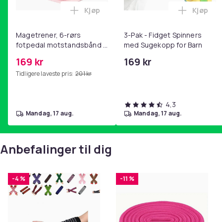
Kjøp
Kjøp
Legg Magetrener, 6-rørs fotpedal mot
Legg 3-P
Magetrener, 6-rørs
3-Pak - Fidget Spinners
fotpedal motstandsbånd -
med Sugekopp for Barn
mage- og kjernetrening,
169 kr
169 kr
yoga og
Tidligere laveste pris:
201 kr
hjemmegymnastikk Pink
4,3
mandag, 17 aug.
mandag, 17 aug.
Anbefalinger til dig
-4 %
-11 %