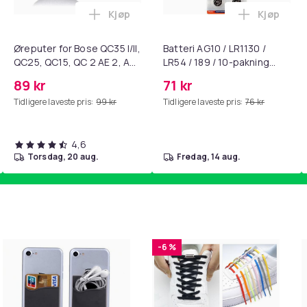
Kjøp
Kjøp
standsbånd - mage- og kjernetrening, yoga og hjemmegymnast
ak - Fidget Spinners med Sugekopp for Barn i handlekurven
Legg Øreputer for Bose QC35 I/II, QC25, 
Legg Batte
Øreputer for Bose QC35 I/II,
Batteri AG10 / LR1130 /
QC25, QC15, QC 2 AE 2, AE
LR54 / 189 / 10-pakning
2i, AE 2w, SoundTrue,
PKcell
89 kr
71 kr
SoundLink Black
Tidligere laveste pris:
99 kr
Tidligere laveste pris:
76 kr
4,6
torsdag, 20 aug.
fredag, 14 aug.
-6 %