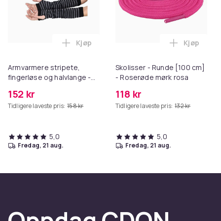
Kjøp
Kjøp
Legg Armvarmere stripete, fingerløse og 
Legg Skoli
Armvarmere stripete,
Skolisser - Runde [100 cm]
fingerløse og halvlange -
- Roserøde mørk rosa
Flere fargevalg
152 kr
118 kr
Tidligere laveste pris:
158 kr
Tidligere laveste pris:
132 kr
5,0
5,0
fredag, 21 aug.
fredag, 21 aug.
Oppdag CDON