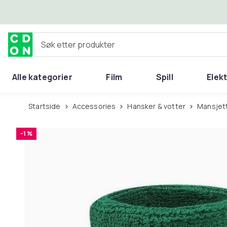
Hopp til hovedinnhold
Søk etter produkter
Alle kategorier
Film
Spill
Elek
Startside
Accessories
Hansker & votter
Mansjet
-1 %