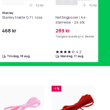
Kjøp
Kjøp
ikk Pink i handlekurven
QC15, QC 2 AE 2, AE 2i, AE 2w, SoundTrue, SoundLink Black i ha
ri AG10 / LR1130 / LR54 / 189 / 10-pakning PKcell i handlekurve
Legg Stanley trakte 0,7 l, rosa i handleku
Legg Nettin
Stanley
Stanley trakte 0,7 l, rosa
Nettingposer i A4-
størrelse - 24 stk.
468 kr
289 kr
Tidligere laveste pris:
344 kr
4,2
tirsdag, 18 aug.
mandag, 17 aug.
-1 %
-1