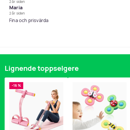
2 år siden
Maria
2 år siden
Fina och prisvärda
Lignende toppselgere
-16 %