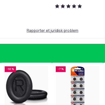
Rapporter et juridisk problem
-10 %
-7 %