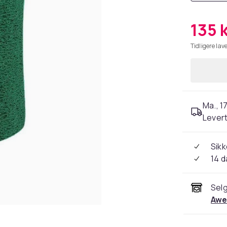
135 
Tidligere lave
Ma., 17
Levert
Sikk
14 d
Selg
Awe