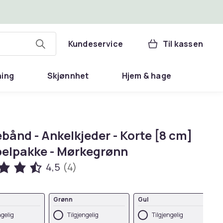
Kundeservice
Til kassen
ning
Skjønnhet
Hjem & hage
bånd - Ankelkjeder - Korte [8 cm]
belpakke - Mørkegrønn
4,5
(4)
Grønn
Gul
ngelig
Tilgjengelig
Tilgjengelig