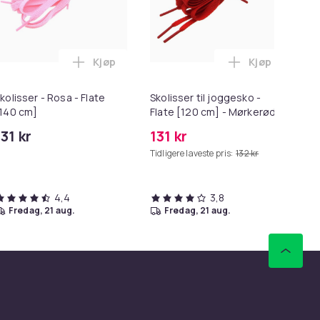
Kjøp
Kjøp
tholder - Selvklebende i handlekurven
 elastiske skolisser - One size - i handlekurven
Legg Skolisser - Rosa - Flate [140 cm] i han
Legg Skolisser
kolisser - Rosa - Flate
Skolisser til joggesko -
St
140 cm]
Flate [120 cm] - Mørkerøde
fi
Mø
131 kr
131 kr
17
Hå
Tidligere laveste pris:
132 kr
Tid
4,4
3,8
fredag, 21 aug.
fredag, 21 aug.