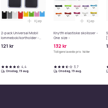
Kjøp
Kjøp
halvlange - Flere fargevalg i handlekurven
sser - Runde [100 cm] - Roserøde mørk rosa i handlekurven
Legg 2-pack Universal Mobil lommebok/kor
Legg Knytfri
2-pack Universal Mobil
Knytfri elastiske skolisser -
S
lommebok/kortholder -
One size -
[
Selvklebende
121 kr
132 kr
Tidligere laveste pris:
141 kr
4,4
3,7
onsdag, 19 aug.
onsdag, 19 aug.