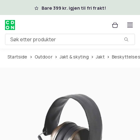
Hopp til hovedinnhold
Bare 399 kr. igjen til fri frakt!
Søk etter produkter
Startside
Outdoor
Jakt & skyting
Jakt
Beskyttelses