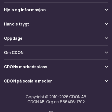
Hjelp og informasjon
Vanlige spørsmål
Handle trygt
Spor pakke
Betaling
Oppdage
Angre & returner her
Levering
Kategorier
Kontakt oss
Om CDON
Vilkår & policy
Varemerker
Om oss
Tilbakekallinger
CDONs markedsplass
Guider
Kundeanmeldelser
Merchant Help Center
CDON på sosiale medier
Jobbe på CDON
Investor relations
Copyright © 2010-2026 CDON AB
CDON AB, Org.nr: 556406-1702
Tilgjengelighet