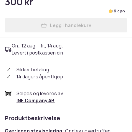
300 kr
Få igjen
Legg i handlekurv
Legg Støyreduserende Ørekl
On., 12 aug. - fr., 14 aug.
Levert i postkassen din
Sikker betaling
14 dagers åpent kjøp
Selges og leveres av
INF Company AB
Produktbeskrivelse
Overlegen støyisolering:
Opplev uovertruffen