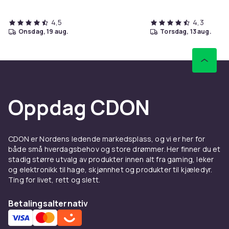
Artikkel nr.
3c1baa10-a991-5bb9-8e51-3f6eda7c1a9f
4,5
4,3
onsdag, 19 aug.
torsdag, 13 aug.
Produktsikkerhetsinformasjon
Oppdag CDON
CDON er Nordens ledende markedsplass, og vi er her for
både små hverdagsbehov og store drømmer. Her finner du et
stadig større utvalg av produkter innen alt fra gaming, leker
og elektronikk til hage, skjønnhet og produkter til kjæledyr.
Ting for livet, rett og slett.
Betalingsalternativ