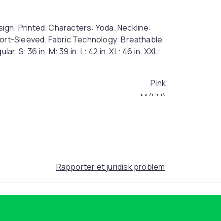
gn: Printed. Characters: Yoda. Neckline:
hort-Sleeved. Fabric Technology: Breathable,
r. S: 36 in. M: 39 in. L: 42 in. XL: 46 in. XXL:
Pink
M (EU)
1ae8eaf2-7b42-5a19-a0bd-2d082c04ba98
Rapporter et juridisk problem