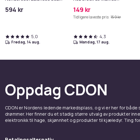
& Controls Excess Oil
Pure/S6
594 kr
149 kr
MAXV/S50/S51/S55/S5/S60/S65
Tidligere laveste pris:
159 kr
5,0
4,3
fredag, 14 aug.
mandag, 17 aug.
Oppdag CDON
CDON er Nordens ledende markedsplass, og vi er her for både
drømmer. Her finner du et stadig større utvalg av produkter inne
elektronikk til hage, skjønnhet og produkter til kjæledyr. Ting for 
Betalingsalternativ