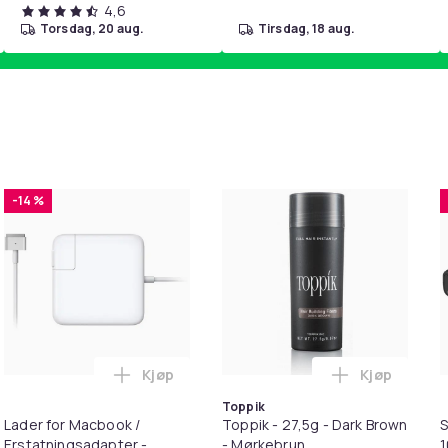
4,6
torsdag, 20 aug.
tirsdag, 18 aug.
-14 %
Kjøp
Kjøp
 Balances Scalp & Controls Excess Oil i handlekurven
ehør 8 deler Xiaomi Roborock S5 Max/S6 Pure/S6 MAXV/S50/S5
Legg Lader for Macbook / Erstatningsadap
Legg Toppik
Toppik
Lader for Macbook /
Toppik - 27,5g - Dark Brown
S
Erstatningsadapter -
- Mørkebrun