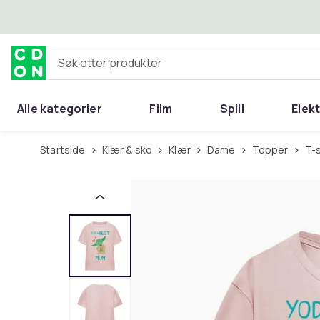
Hopp til hovedinnhold
Søk etter produkter
Alle kategorier
Film
Spill
Elek
Startside
Klær & sko
Klær
Dame
Topper
T-