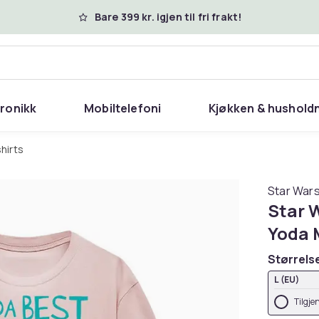
Bare 399 kr. igjen til fri frakt!
tronikk
Mobiltelefoni
Kjøkken & hushold
shirts
Star War
Star 
Yoda 
Størrels
L (EU)
Tilgje