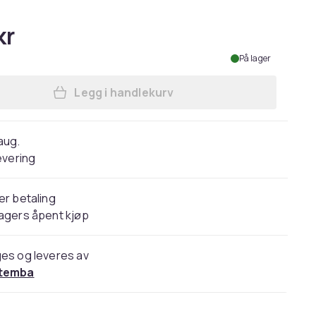
kr
På lager
Legg i handlekurv
Legg Star Wars Womens/Ladies Best
 aug.
evering
er betaling
agers åpent kjøp
es og leveres av
temba