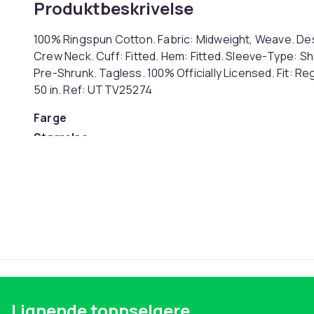
Produktbeskrivelse
100% Ringspun Cotton. Fabric: Midweight, Weave. Desi
Crew Neck. Cuff: Fitted. Hem: Fitted. Sleeve-Type: S
Pre-Shrunk. Tagless. 100% Officially Licensed. Fit: Regula
50 in. Ref: UTTV25274
Farge
Størrelse
Artikkel nr.
Produktsikkerhetsinformasjon
Lignende toppselgere