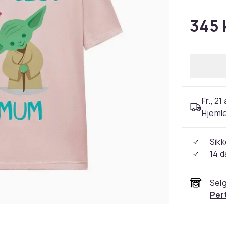
345 
Fr., 21
Hjeml
Sikk
14 d
Selg
Per