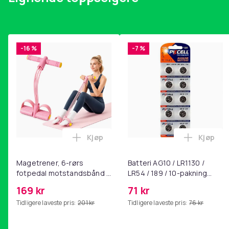
-16 %
-7 %
Kjøp
Kjøp
Legg Magetrener, 6-rørs fotpedal mot
Legg Bat
Magetrener, 6-rørs
Batteri AG10 / LR1130 /
fotpedal motstandsbånd -
LR54 / 189 / 10-pakning
mage- og kjernetrening,
PKcell
169 kr
71 kr
yoga og
Tidligere laveste pris:
201 kr
Tidligere laveste pris:
76 kr
hjemmegymnastikk Pink