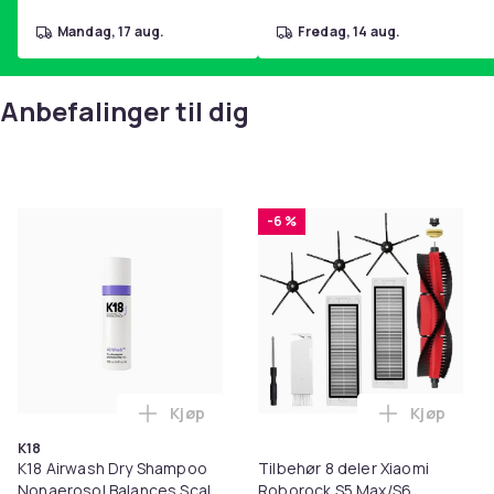
mandag, 17 aug.
fredag, 14 aug.
Anbefalinger til dig
-6 %
Kjøp
Kjøp
Legg K18 Airwash Dry Shampoo Nonaerosol
Legg Tilb
K18
K18 Airwash Dry Shampoo
Tilbehør 8 deler Xiaomi
Nonaerosol Balances Scalp
Roborock S5 Max/S6