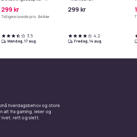
MagSafe Gen 2 - 45W
299 kr
299 kr
/S6
Tidligere laveste pris:
349 kr
T
3,5
4,2
mandag, 17 aug.
fredag, 14 aug.
 små hverdagsbehov og store
n alt fra gaming, leker og
livet, rett og slett.