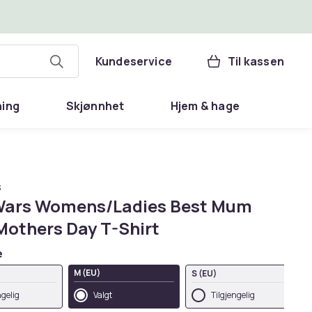
Kundeservice
Til kassen
ning
Skjønnhet
Hjem & hage
s
Wars Womens/Ladies Best Mum
Mothers Day T-Shirt
e
M (EU)
S (EU)
ngelig
Valgt
Tilgjengelig