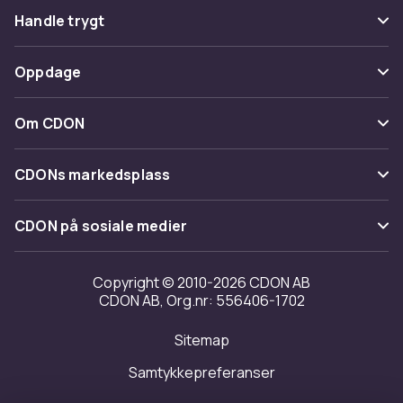
Vanlige spørsmål
Handle trygt
Spor pakke
Betaling
Oppdage
Angre & returner her
Levering
Kategorier
Kontakt oss
Om CDON
Vilkår & policy
Varemerker
Om oss
Tilbakekallinger
CDONs markedsplass
Guider
Kundeanmeldelser
Merchant Help Center
CDON på sosiale medier
Jobbe på CDON
Investor relations
Copyright © 2010-2026 CDON AB
CDON AB, Org.nr: 556406-1702
Tilgjengelighet
Sitemap
Samtykkepreferanser