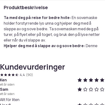
Produktbeskrivelse
Ta med deg på reise for bedre hvile:
En sovemaske
holder forstyrrende lys unna og hjelper deg med å
slappe av og sove bedre. Ta sovemasken med deg på
turer, på flyet eller på toget, og bruk den på lyse netter
eller når du vil slappe av.
Hjelper deg med å slappe av og sove bedre:
Denne
søvnmasken gjør at du sover godt eller bare føler deg
mer uforstyrret hvis du vil hvile deg i løpet av turen.
Sovemasken hjelper deg også til å slappe av, for
Kundevurderinger
eksempel under innsovning eller massasjebehandling.
Justerbar og universell størrelse:
Sovemasken
4,4
(90)
passer til alle, den har en elastisk og justerbar strikk
Ken
ett år siden
som gjør at den sitter trygt og komfortabelt. Den er lett
Sam
og den myke, glatte silken føles behagelig mot
ett år siden
ansiktet.
Allt för liten