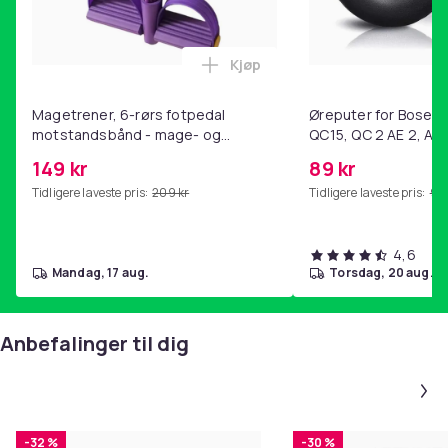
Produktsikkerhetsinformasjon
Kjøp
Legg Magetrener, 6-rørs fotp
Magetrener, 6-rørs fotpedal
Øreputer for Bose QC
motstandsbånd - mage- og
QC15, QC 2 AE 2, AE 
kjernetrening, yoga og
SoundTrue, SoundLin
149 kr
89 kr
hjemmegymnastikk Purple
Tidligere laveste pris:
209 kr
Tidligere laveste pris:
99 
4,6
mandag, 17 aug.
torsdag, 20 aug.
Anbefalinger til dig
-32 %
-30 %