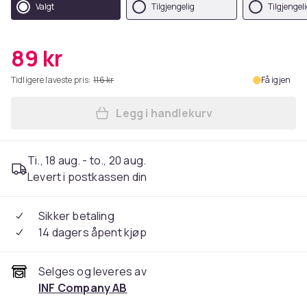
Valgt
Tilgjengelig
Tilgjengel
89 kr
Tidligere laveste pris:
116 kr
Få igjen
Legg i handlekurv
Legg Sovemaske 100 % silke
Ti., 18 aug. - to., 20 aug.
Levert i postkassen din
Sikker betaling
14 dagers åpent kjøp
Selges og leveres av
INF Company AB