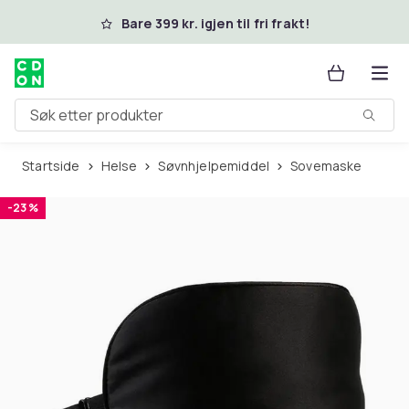
Hopp til hovedinnhold
Bare 399 kr. igjen til fri frakt!
Søk etter produkter
Startside
Helse
Søvnhjelpemiddel
Sovemaske
-23 %