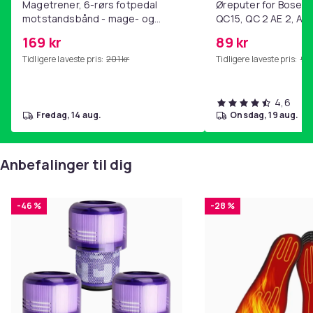
Magetrener, 6-rørs fotpedal
Øreputer for Bose QC
motstandsbånd - mage- og
QC15, QC 2 AE 2, AE 
kjernetrening, yoga og
SoundTrue, SoundLin
169 kr
89 kr
hjemmegymnastikk Pink
Tidligere laveste pris:
201 kr
Tidligere laveste pris:
99 
4,6
fredag, 14 aug.
onsdag, 19 aug.
Anbefalinger til dig
-46 %
-28 %