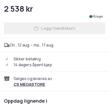
2 538 kr
På lager
Legg i handlekurv
Legg Sony WH-1000XM5 - Hod
On., 12 aug. - ma., 17 aug.
Sikker betaling
14 dagers åpent kjøp
Selges og leveres av
CS MEGASTORE
Oppdag lignende i