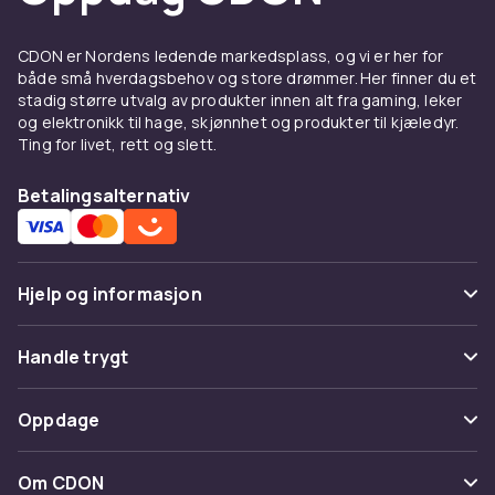
CDON er Nordens ledende markedsplass, og vi er her for
både små hverdagsbehov og store drømmer. Her finner du et
stadig større utvalg av produkter innen alt fra gaming, leker
og elektronikk til hage, skjønnhet og produkter til kjæledyr.
Ting for livet, rett og slett.
Betalingsalternativ
Hjelp og informasjon
Vanlige spørsmål
Handle trygt
Spor pakke
Betaling
Oppdage
Angre & returner her
Levering
Kategorier
Kontakt oss
Om CDON