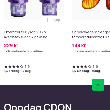
Kjøp
Legg Etterfilter til Dyson V11 / 
Etterfilter til Dyson V11 / V15
Oppvarmede innleggs
akselstøvsuger 3-pakning
temperaturkontroll Bla
229 kr
189 kr
Tidligere laveste pris:
428 kr
Tidligere laveste pris:
262 k
3,9
3,6
fredag, 14 aug.
onsdag, 19 aug.
Oppdag CDON