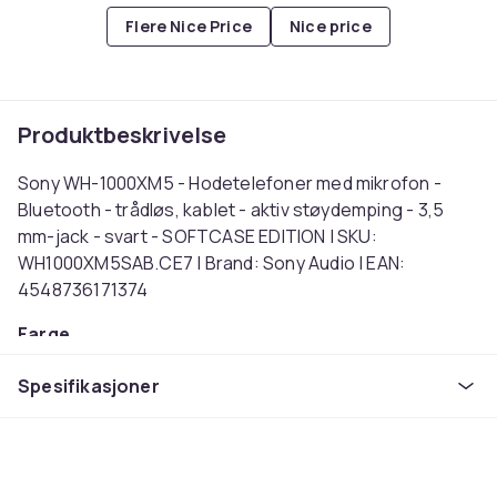
Flere Nice Price
Nice price
Produktbeskrivelse
Sony WH-1000XM5 - Hodetelefoner med mikrofon -
Bluetooth - trådløs, kablet - aktiv støydemping - 3,5
mm-jack - svart - SOFTCASE EDITION | SKU:
WH1000XM5SAB.CE7 | Brand: Sony Audio | EAN:
4548736171374
Farge
Svart
Spesifikasjoner
Tilkoblingsteknologi
Ledning & Trådløs
Støyreduksjon
Ja