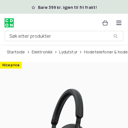
Hopp til hovedinnhold
Bare 399 kr. igjen til fri frakt!
Søk etter produkter
Startside
Elektronikk
Lydutstyr
Hodetelefoner & hod
Nice price