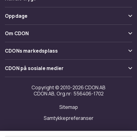
Spor pakke
Betaling
Oppdage
Angre & returner her
Levering
Kategorier
Kontakt oss
Om CDON
Vilkår & policy
Varemerker
Om oss
Tilbakekallinger
CDONs markedsplass
Guider
Kundeanmeldelser
Merchant Help Center
CDON på sosiale medier
Jobbe på CDON
Investor relations
Copyright © 2010-2026 CDON AB
CDON AB, Org.nr: 556406-1702
Tilgjengelighet
Sitemap
Samtykkepreferanser