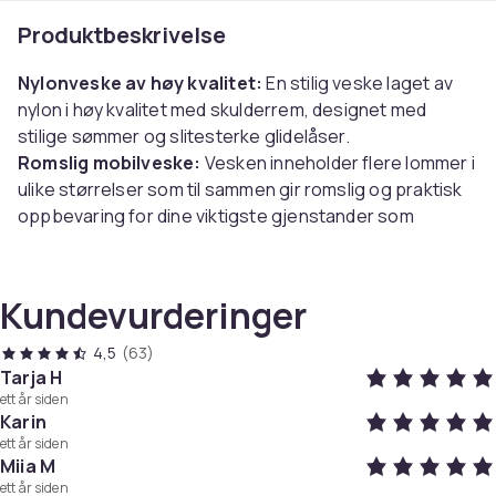
Produktbeskrivelse
Nylonveske av høy kvalitet:
En stilig veske laget av
nylon i høy kvalitet med skulderrem, designet med
stilige sømmer og slitesterke glidelåser.
Romslig mobilveske:
Vesken inneholder flere lommer i
ulike størrelser som til sammen gir romslig og praktisk
oppbevaring for dine viktigste gjenstander som
mobiltelefon, lommebok, sminke, nøkler, og lignende.
Mobilveske med justerbar
skulderstropp:
Skulderstroppen kan justeres slik at
Kundevurderinger
du kan bære vesken på flere forskjellige måter. Brukes
som skulderveske, vanlig veske, eller så kan den bare
4,5
(63)
henge løst rundt halsen!
Tarja H
ett år siden
Karin
Spesifikasjoner:
ett år siden
Farge: Sort
Miia M
Materiale: Nylon
ett år siden