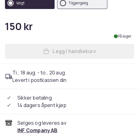
Valgt
Tilgjengelig
150 kr
På lager
Legg i handlekurv
Legg Skulderveske til mobil
Ti., 18 aug. - to., 20 aug.
Levert i postkassen din
Sikker betaling
14 dagers åpent kjøp
Selges og leveres av
INF Company AB