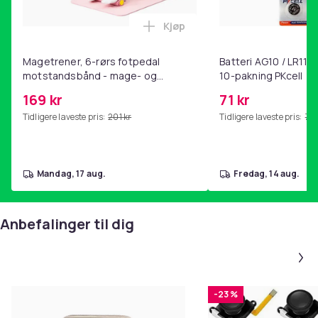
Kjøp
Legg Magetrener, 6-rørs fotp
Magetrener, 6-rørs fotpedal
Batteri AG10 / LR1130
motstandsbånd - mage- og
10-pakning PKcell
kjernetrening, yoga og
169 kr
71 kr
hjemmegymnastikk Pink
Tidligere laveste pris:
201 kr
Tidligere laveste pris:
76 
mandag, 17 aug.
fredag, 14 aug.
Anbefalinger til dig
-23 %