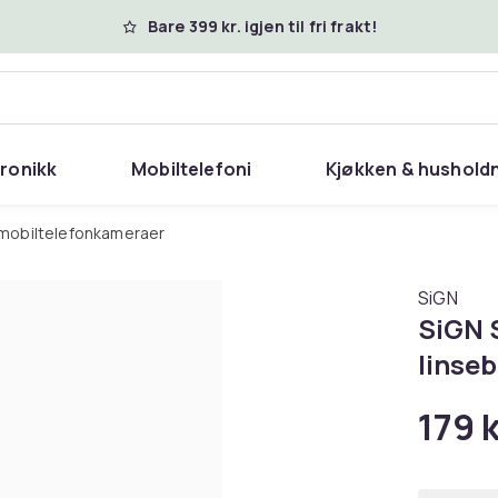
Bare 399 kr. igjen til fri frakt!
tronikk
Mobiltelefoni
Kjøkken & hushold
il mobiltelefonkameraer
SiGN
SiGN 
linseb
179 k