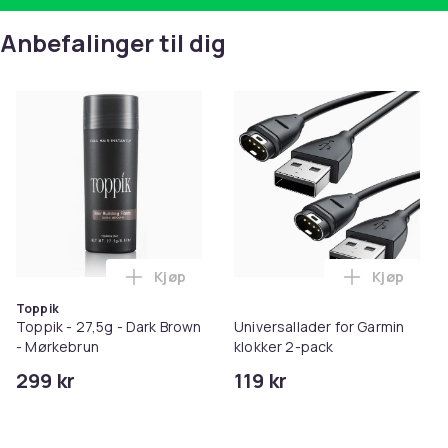
Anbefalinger til dig
Kjøp
Kjøp
Legg Toppik - 27,5g - Dark Brown - Mørk
Legg Unive
Toppik
Toppik - 27,5g - Dark Brown
Universallader for Garmin
- Mørkebrun
klokker 2-pack
299 kr
119 kr