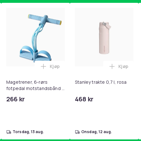
Kjøp
Kjøp
, QC15, QC 2 AE 2, AE 2i, AE 2w, SoundTrue, SoundLink Black i 
teri AG10 / LR1130 / LR54 / 189 / 10-pakning PKcell i handlekur
Legg Magetrener, 6-rørs fotpedal mots
Legg Stanl
Magetrener, 6-rørs
Stanley trakte 0,7 l, rosa
fotpedal motstandsbånd -
mage- og kjernetrening,
266 kr
468 kr
yoga og
hjemmegymnastikk Blue
torsdag, 13 aug.
onsdag, 12 aug.