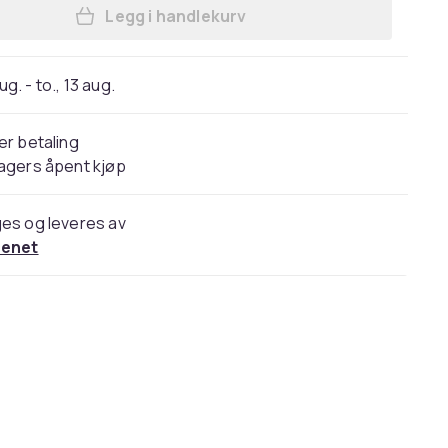
Legg i handlekurv
Legg SiGN Samsung Galaxy S25 Ultra
aug. - to., 13 aug.
er betaling
agers åpent kjøp
es og leveres av
cenet