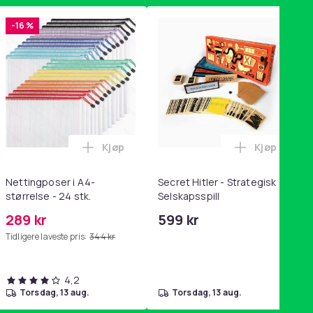
-16 %
Kjøp
Kjøp
handlekurven
ven
tandsbånd - mage- og kjernetrening, yoga og hjemmegymnastik
ey trakte 0,7 l, rosa i handlekurven
Legg Nettingposer i A4-størrelse - 24 stk.
Legg Secret
Nettingposer i A4-
Secret Hitler - Strategisk
størrelse - 24 stk.
Selskapsspill
289 kr
599 kr
Tidligere laveste pris:
344 kr
4,2
torsdag, 13 aug.
torsdag, 13 aug.