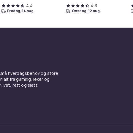
4,4
4,3
fredag, 14 aug.
onsdag, 12 aug.
 små hverdagsbehov og store
n alt fra gaming, leker og
livet, rett og slett.