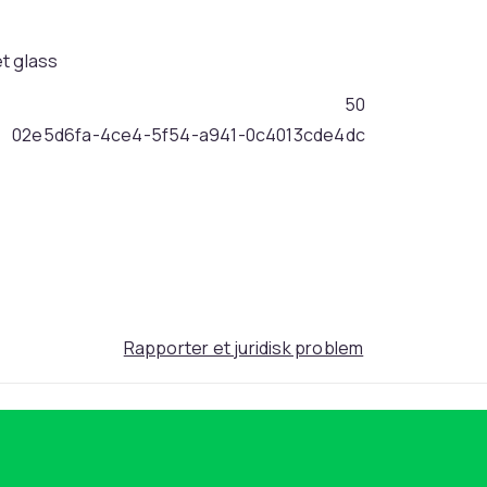
t glass
50
02e5d6fa-4ce4-5f54-a941-0c4013cde4dc
Rapporter et juridisk problem