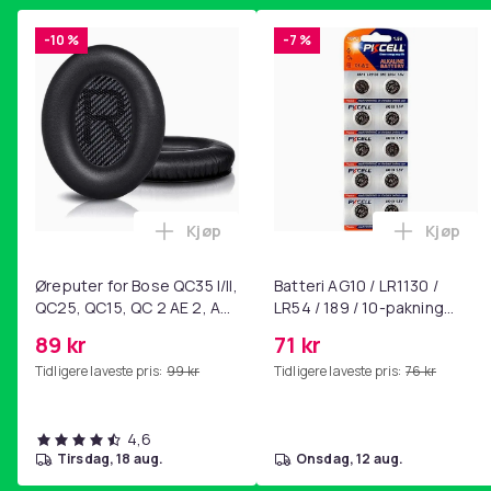
-10 %
-7 %
Kjøp
Kjøp
Legg Øreputer for Bose QC35 I/II, QC25
Legg Bat
Øreputer for Bose QC35 I/II,
Batteri AG10 / LR1130 /
QC25, QC15, QC 2 AE 2, AE
LR54 / 189 / 10-pakning
2i, AE 2w, SoundTrue,
PKcell
89 kr
71 kr
SoundLink Black
Tidligere laveste pris:
99 kr
Tidligere laveste pris:
76 kr
4,6
tirsdag, 18 aug.
onsdag, 12 aug.