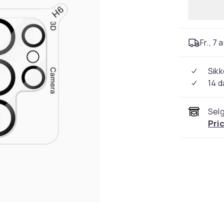
Fr., 7 
Sikk
14 d
Selg
Pri