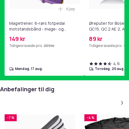
Kjøp
Legg Magetrener, 6-rørs fotp
Magetrener, 6-rørs fotpedal
Øreputer for Bose QC
motstandsbånd - mage- og
QC15, QC 2 AE 2, AE 
kjernetrening, yoga og
SoundTrue, SoundLin
149 kr
89 kr
hjemmegymnastikk Purple
Tidligere laveste pris:
209 kr
Tidligere laveste pris:
99 
4,6
mandag, 17 aug.
torsdag, 20 aug.
Anbefalinger til dig
-7 %
-4 %