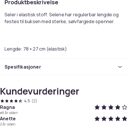
Produktbeskrivelse
Seler i elastisk stoff. Selene har regulerbar lengde og
festes til buksen med sterke, sølvfargede spenner.
Lengde: 78 + 27 cm (elastisk)
Bredde: 2,5 cm
Fargen rød
Spesifikasjoner
Unisex, egnet for både menn og kvinner.
Voksen størrelse
Farge
Kundevurderinger
Mørkebrun
4,5
(2)
Artikkel nr.
Ragna
0ddab62d-3efe-58df-adef-4a2823435517
ett år siden
Anette
Produktsikkerhetsinformasjon
2 år siden