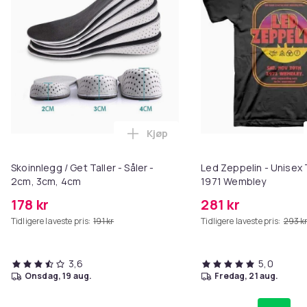
Kjøp
Legg Skoinnlegg / Get Taller - S
Skoinnlegg / Get Taller - Såler -
Led Zeppelin - Unisex 
2cm, 3cm, 4cm
1971 Wembley
178 kr
281 kr
Tidligere laveste pris:
191 kr
Tidligere laveste pris:
293 k
3,6
5,0
onsdag, 19 aug.
fredag, 21 aug.