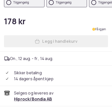
Tilgjengelig
Tilgjengelig
Tilgjengel
178 kr
Få igjen
Legg i handlekurv
Legg Seler i forskjellige fa
On., 12 aug. - fr., 14 aug.
Sikker betaling
14 dagers åpent kjøp
Selges og leveres av
Hiprock/Bondia AB