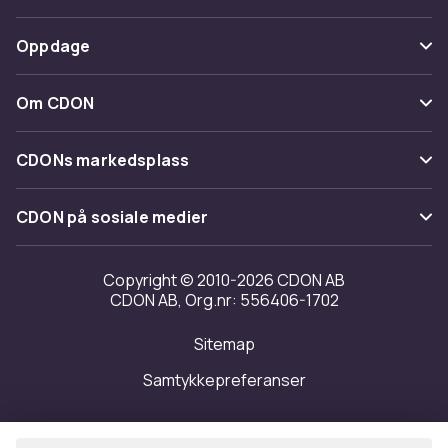
Spor pakke
Betaling
Oppdage
Angre & returner her
Levering
Kategorier
Kontakt oss
Om CDON
Vilkår & policy
Varemerker
Om oss
Tilbakekallinger
CDONs markedsplass
Guider
Kundeanmeldelser
Merchant Help Center
CDON på sosiale medier
Jobbe på CDON
Investor relations
Copyright © 2010-2026 CDON AB
CDON AB, Org.nr: 556406-1702
Tilgjengelighet
Sitemap
Samtykkepreferanser