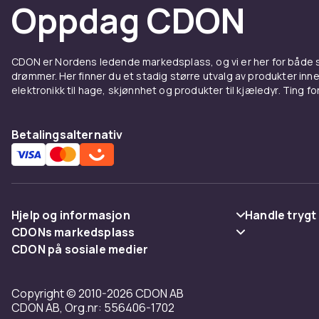
Oppdag CDON
CDON er Nordens ledende markedsplass, og vi er her for både
drømmer. Her finner du et stadig større utvalg av produkter inne
elektronikk til hage, skjønnhet og produkter til kjæledyr. Ting for 
Betalingsalternativ
Hjelp og informasjon
Handle trygt
CDONs markedsplass
Vanlige spørsmål
Betaling
CDON på sosiale medier
Merchant Help Center
Spor pakke
Levering
Copyright © 2010-2026 CDON AB
Angre & returner her
Vilkår & polic
CDON AB, Org.nr: 556406-1702