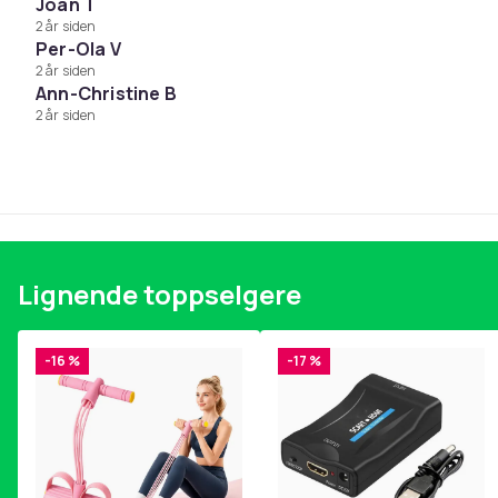
Vaskbar: ja
Joan T
Farge: velg mellom svart, rosa og grå
2 år siden
Per-Ola V
Inkludert: 1 nakkepute, 1 øyemaske, 1 oppbevarin
2 år siden
MERK! For best passform bør den blåses opp med ca.
Ann-Christine B
2 år siden
Farge
Vekt, gram
Artikkel nr.
Produktsikkerhetsinformasjon
Lignende toppselgere
-16 %
-17 %