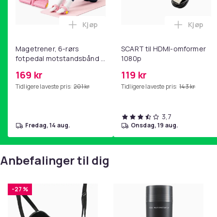
Kjøp
Kjøp
Legg Magetrener, 6-rørs fotpedal mot
Legg SC
Magetrener, 6-rørs
SCART til HDMI-omformer
fotpedal motstandsbånd -
1080p
mage- og kjernetrening,
169 kr
119 kr
yoga og
Tidligere laveste pris:
201 kr
Tidligere laveste pris:
143 kr
hjemmegymnastikk Pink
3,7
fredag, 14 aug.
onsdag, 19 aug.
Anbefalinger til dig
-27 %