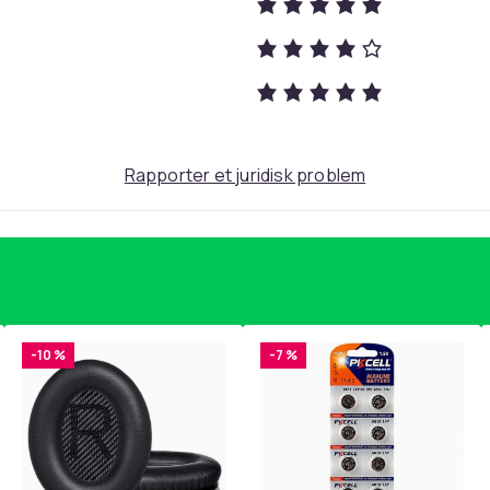
gspose
 70-80% luft.
Black
150
Rapporter et juridisk problem
db027932-0aa7-4228-9a87-68a68c595e87
-10 %
-7 %