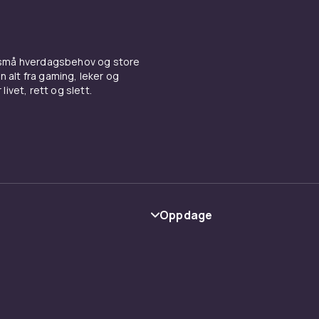
 små hverdagsbehov og store
n alt fra gaming, leker og
livet, rett og slett.
Oppdage
Kategorier
Varemerker
y
Guider