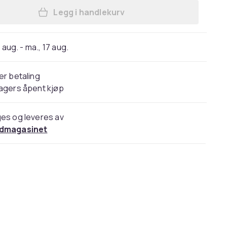
Legg i handlekurv
Legg Reise-Kit 3-i-1 - Oppblåsbar 
 aug. - ma., 17 aug.
er betaling
agers åpent kjøp
es og leveres av
dmagasinet