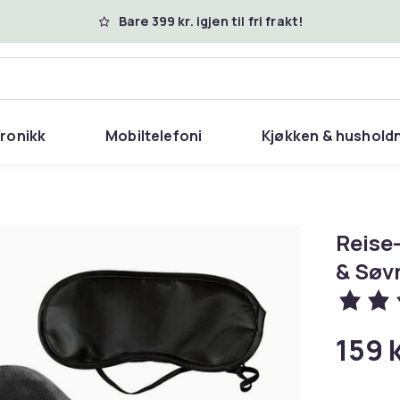
Bare 399 kr. igjen til fri frakt!
tronikk
Mobiltelefoni
Kjøkken & hushold
Reise-
& Søv
159 