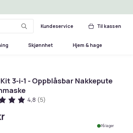
Kundeservice
Til kassen
ning
Skjønnhet
Hjem & hage
Kit 3-i-1 - Oppblåsbar Nakkepute
nmaske
4,8
(5)
kr
På lager