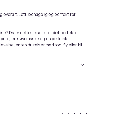
veralt. Lett, behagelig og perfekt for
ise? Da er dette reise-kitet det perfekte
pute, en søvnmaske og en praktisk
lse, enten du reiser med tog, fly eller bil.
den maksimal komfort, samtidig som den tar
gjør at den kan tilpasses din nakke, og gir deg
ive nakker og søvnløse timer - med denne
uansett hvor du er!
 komfort under lange reiser
et