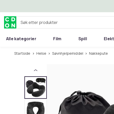
Hopp til hovedinnhold
Søk etter produkter
Alle kategorier
Film
Spill
Elek
Startside
Helse
Søvnhjelpemiddel
Nakkepute