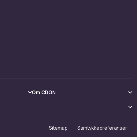
Om CDON
Om oss
Kundeanmeldelser
Jobbe på CDON
Sitemap
Samtykkepreferanser