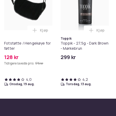
Kjøp
Kjøp
Legg Fotstøtte / Hengekøye for føtter i
Legg Toppi
Toppik
Fotstøtte / Hengekøye for
Toppik - 27,5g - Dark Brown
føtter
- Mørkebrun
128 kr
299 kr
Tidligere laveste pris:
175 kr
4,0
4,2
onsdag, 19 aug.
torsdag, 13 aug.