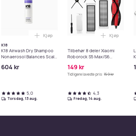
Kjøp
Kjøp
 handlekurven
k - 27,5g - Dark Brown - Mørkebrun i handlekurven
Legg K18 Airwash Dry Shampoo Nonaerosol 
Legg Tilbeh
K18
K18 Airwash Dry Shampoo
Tilbehør 8 deler Xiaomi
L
Nonaerosol Balances Scalp
Roborock S5 Max/S6
K
& Controls Excess Oil
Pure/S6
M
604 kr
149 kr
MAXV/S50/S51/S55/S5/S60/S65/S
i
Tidligere laveste pris:
159 kr
5,0
4,3
torsdag, 13 aug.
fredag, 14 aug.