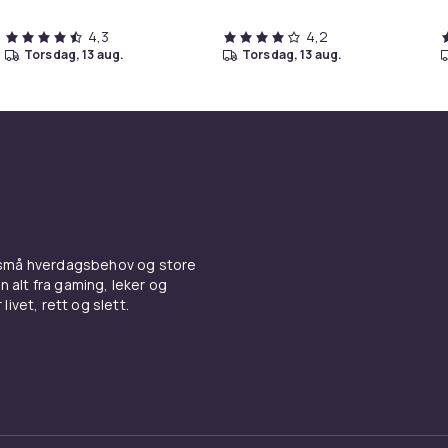
4,3
4,2
torsdag, 13 aug.
torsdag, 13 aug.
 små hverdagsbehov og store
n alt fra gaming, leker og
livet, rett og slett.