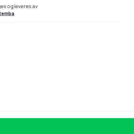
es og leveres av
temba