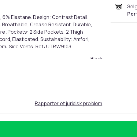
Selg
Per
 6% Elastane. Design: Contrast Detail.
: Breathable, Crease Resistant, Durable,
re. Pockets: 2 Side Pockets, 2 Thigh
ord, Elasticated. Sustainability: Amfori,
Hem: Side Vents. Ref: UTRW9103
Black
M (EU)
d9af9650-1e6f-5021-999a-9ee79b09fee1
Rapporter et juridisk problem