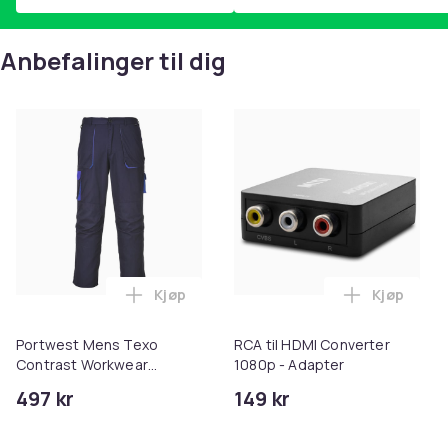
Anbefalinger til dig
Kjøp
Kjøp
Legg Portwest Mens Texo Contrast Work
Legg RCA t
Portwest Mens Texo
RCA til HDMI Converter
Contrast Workwear
1080p - Adapter
Trousers
497 kr
149 kr