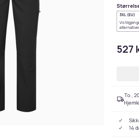
Størrels
3XL (EU)
Vis tilgjeng
alternative
527 
To., 2
Hjeml
Sikk
14 d