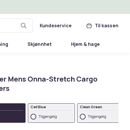
Kundeservice
Til kassen
ning
Skjønnhet
Hjem & hage
er Mens Onna-Stretch Cargo
ers
Ceil Blue
Clean Green
Tilgjengelig
Tilgjengelig