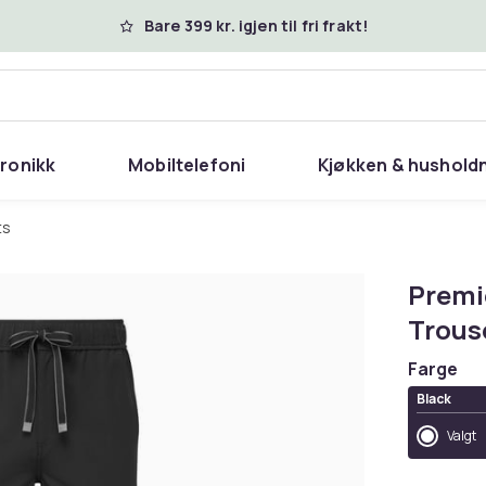
Bare 399 kr. igjen til fri frakt!
tronikk
Mobiltelefoni
Kjøkken & hushold
ts
Premi
Trous
Farge
Black
Valgt