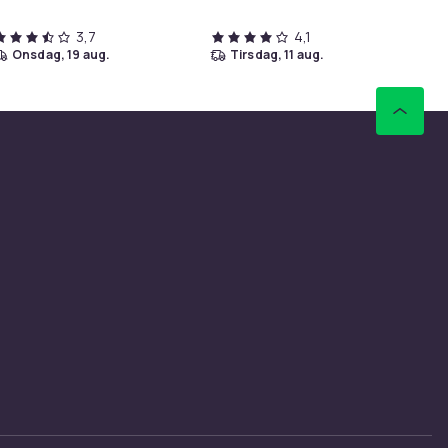
3,7
4,1
onsdag, 19 aug.
tirsdag, 11 aug.