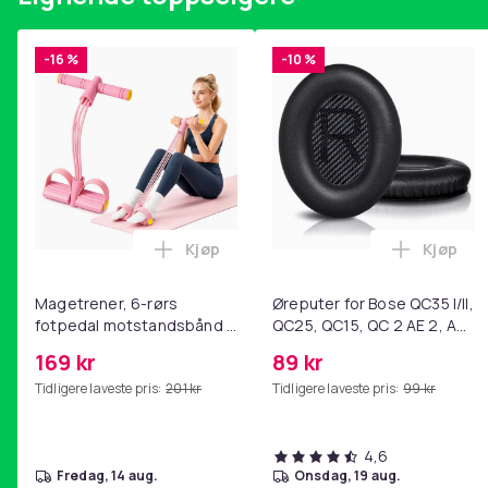
-16 %
-10 %
Kjøp
Kjøp
Legg Magetrener, 6-rørs fotpedal mot
Legg Øre
Magetrener, 6-rørs
Øreputer for Bose QC35 I/II,
fotpedal motstandsbånd -
QC25, QC15, QC 2 AE 2, AE
mage- og kjernetrening,
2i, AE 2w, SoundTrue,
169 kr
89 kr
yoga og
SoundLink Black
Tidligere laveste pris:
201 kr
Tidligere laveste pris:
99 kr
hjemmegymnastikk Pink
4,6
fredag, 14 aug.
onsdag, 19 aug.