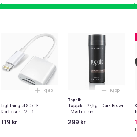
Kjøp
Kjøp
wear Trousers i handlekurven
il HDMI Converter 1080p - Adapter i handlekurven
Legg Lightning til SD/TF Kortleser - 2-i-1
Legg Toppik
Toppik
Lightning til SD/TF
Toppik - 27,5g - Dark Brown
S
Kortleser - 2-i-1
- Mørkebrun
Minnekortadapter til
119 kr
299 kr
iPhone/iPad
T