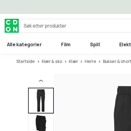
Hopp til hovedinnhold
Søk etter produkter
Alle kategorier
Film
Spill
Elek
Startside
Klær & sko
Klær
Herre
Bukser & shor