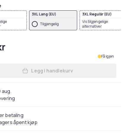
e
3XL Lang (EU)
3XL Regulär (EU)
elige
Vis tilgjengelige
Tilgjengelig
r
alternativer
kr
Få igjen
Legg i handlekurv
Legg Premier Mens Onna-Stretch C
0 aug.
evering
er betaling
agers åpent kjøp