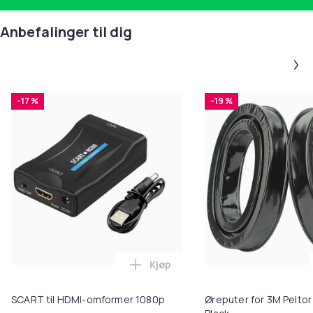
Anbefalinger til dig
-17 %
-19 %
Kjøp
Legg SCART til HDMI-omformer 1
SCART til HDMI-omformer 1080p
Øreputer for 3M Peltor