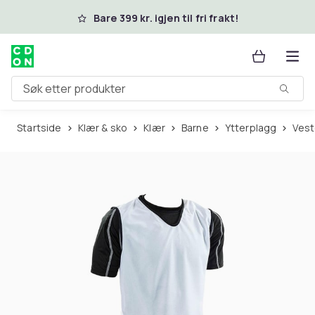
Hopp til hovedinnhold
Bare 399 kr. igjen til fri frakt!
Søk etter produkter
Startside
Klær & sko
Klær
Barne
Ytterplagg
Ves