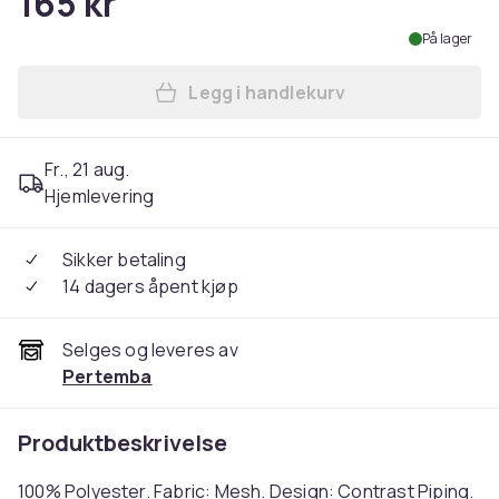
165 kr
På lager
Legg i handlekurv
Legg Precision Childrens/Ki
Fr., 21 aug.
Hjemlevering
Sikker betaling
14 dagers åpent kjøp
Selges og leveres av
Pertemba
Produktbeskrivelse
100% Polyester. Fabric: Mesh. Design: Contrast Piping.