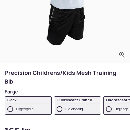
Precision Childrens/Kids Mesh Training
Bib
Farge
Black
Fluorescent Orange
Fluorescent Y
Tilgjengelig
Tilgjengelig
Tilgjengel