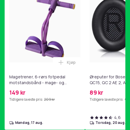
Kjøp
Legg Magetrener, 6-rørs fotp
Magetrener, 6-rørs fotpedal
Øreputer for Bose QC
motstandsbånd - mage- og
QC15, QC 2 AE 2, AE 
kjernetrening, yoga og
SoundTrue, SoundLin
149 kr
89 kr
hjemmegymnastikk Purple
Tidligere laveste pris:
209 kr
Tidligere laveste pris:
99 
4,6
mandag, 17 aug.
torsdag, 20 aug.