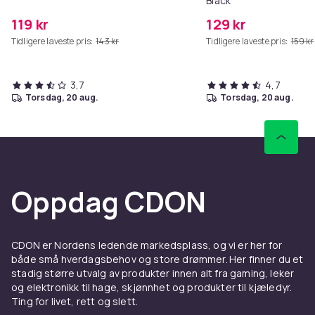
Black
119 kr
129 kr
Tidligere laveste pris:
143 kr
Tidligere laveste pris:
159 kr
3,7
4,7
torsdag, 20 aug.
torsdag, 20 aug.
Oppdag CDON
CDON er Nordens ledende markedsplass, og vi er her for
både små hverdagsbehov og store drømmer. Her finner du et
stadig større utvalg av produkter innen alt fra gaming, leker
og elektronikk til hage, skjønnhet og produkter til kjæledyr.
Ting for livet, rett og slett.