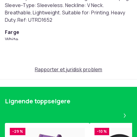
Sleeve-Type: Sleeveless. Neckline: V Neck.
Breathable, Lightweight. Suitable for: Printing. Heavy
Duty. Ref: UTRD1652
Farge
White
Størrelse
146-164 (EU)
Artikkel nr.
Rapporter et juridisk problem
8f262fc0-20c4-457d-9e3e-f68c0b38dad9
Produktsikkerhetsinformasjon
Lignende toppselgere
Pa
-29 %
-10 %