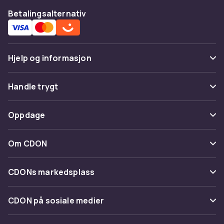
Betalingsalternativ
Hjelp og informasjon
Vanlige spørsmål
Handle trygt
Spor pakke
Betaling
Oppdage
Angre & returner her
Levering
Kategorier
Kontakt oss
Om CDON
Vilkår & policy
Varemerker
Om oss
Tilbakekallinger
CDONs markedsplass
Guider
Kundeanmeldelser
Merchant Help Center
CDON på sosiale medier
Jobbe på CDON