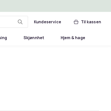
Kundeservice
Til kassen
ning
Skjønnhet
Hjem & hage