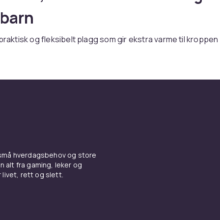
 barn
 praktisk og fleksibelt plagg som gir ekstra varme til kroppen
bevegelsene. Det gjør vesten til et utmerket mellomlag un
egnbeskyttelse, eller som eneste ytterplagg på milde høst o
 CDON finner du et bredt sortiment av barnevester i alle stø
ster med
jakker
og
overaller
for optimalt værbeskyttelse. Se
ytterplagg
-kategorien.
ter og vatterte vester
ler syntetvattert vest holder overkroppen varm uten å være
 små hverdagsbehov og store
til et perfekt mellomlag under en skaljakke på kalde dager. 
n alt fra gaming, leker og
ckbare, utmerkede for reiser og friluftsliv.
livet, rett og slett.
med hette for ekstra beskyttelse ved dårlig vær, eller uten f
ende.