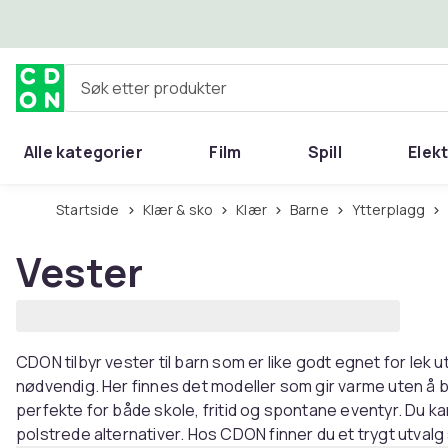
Hopp til hovedinnhold
Søk etter produkter
Alle kategorier
Film
Spill
Elek
Startside
Klær & sko
Klær
Barne
Ytterplagg
Vester
CDON tilbyr vester til barn som er like godt egnet for lek 
nødvendig. Her finnes det modeller som gir varme uten 
perfekte for både skole, fritid og spontane eventyr. Du kan
polstrede alternativer. Hos CDON finner du et trygt utval