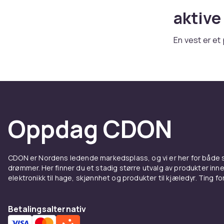
aktive
En vest er et
begrense arm
jakke eller r
vårdager. Hos
Kombiner ve
sortimentet i
Oppdag CDON
Dunves
En dunvest el
CDON er Nordens ledende markedsplass, og vi er her for både
Det gjør den 
drømmer. Her finner du et stadig større utvalg av produkter inne
er lette og pa
elektronikk til hage, skjønnhet og produkter til kjæledyr. Ting for 
Velg dunvest 
enklere utse
Betalingsalternativ