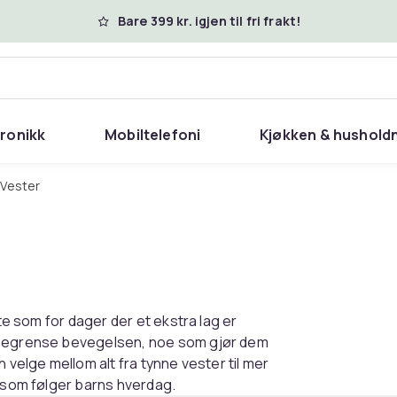
Bare 399 kr. igjen til fri frakt!
tronikk
Mobiltelefoni
Kjøkken & hushold
Vester
ute som for dager der et ekstra lag er
å begrense bevegelsen, noe som gjør dem
 velge mellom alt fra tynne vester til mer
g som følger barns hverdag.