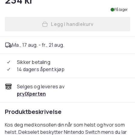
234 kr
På lager
Legg i handlekurv
Legg Oppbevaringsveske, et
Ma., 17 aug. - fr., 21 aug.
Sikker betaling
14 dagers åpent kjøp
Selges og leveres av
prylXperten
Produktbeskrivelse
Kos deg med konsollen din når som helst og hvor som
helst. Dekselet beskytter Nintendo Switch mens du lar