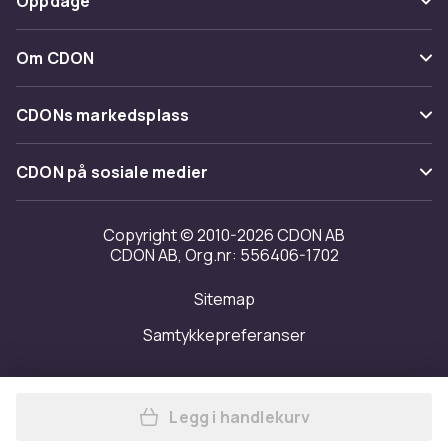
Oppdage
Angre & returner her
Levering
Kategorier
Kontakt oss
Om CDON
Vilkår & policy
Varemerker
Om oss
Tilbakekallinger
CDONs markedsplass
Guider
Kundeanmeldelser
Merchant Help Center
CDON på sosiale medier
Jobbe på CDON
Investor relations
Copyright © 2010-2026 CDON AB
CDON AB, Org.nr: 556406-1702
Tilgjengelighet
Sitemap
Samtykkepreferanser
Legg i handlekurv
Legg Oppbevaringsveske, et