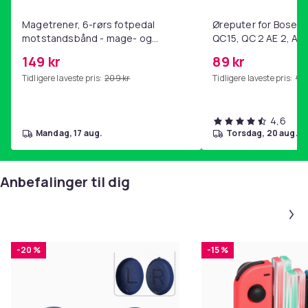
Magetrener, 6-rørs fotpedal
Øreputer for Bose QC
motstandsbånd - mage- og
QC15, QC 2 AE 2, AE 
kjernetrening, yoga og
SoundTrue, SoundLin
149 kr
89 kr
hjemmegymnastikk Purple
Tidligere laveste pris:
209 kr
Tidligere laveste pris:
99 
4,6
mandag, 17 aug.
torsdag, 20 aug.
Anbefalinger til dig
-20 %
-15 %