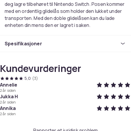
deg lagre tilbehøret til Nintendo Switch. Posen kommer
med en ordentlig glidelås som holder den lukket under
transporten. Med den doble glidelåsen kan du lade
enheten din mens den er lagret i saken.
God beskyttelse for konsollen
Spesifikasjoner
Praktisk oppbevaringspose
Sted å lagre spillene dine
Plass til tilbehør til din Nintendo Switch
Kundevurderinger
Laget av høykvalitets beskyttelsesmateriale
Slank og enkel design
5,0
(3)
Tredjepart produsert
Annelie
2 år siden
Jukka H
2 år siden
Annika
2 år siden
Finnes i fargene: svart, rød, blå, sølv
Inkludert i pakken:
Rapporter et juridisk problem