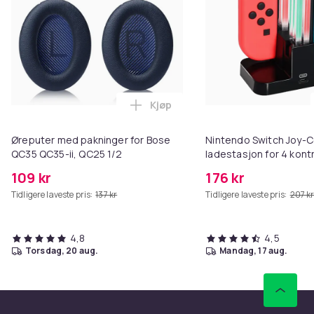
Kjøp
Legg Øreputer med pakninger for
Øreputer med pakninger for Bose
Nintendo Switch Joy-
QC35 QC35-ii, QC25 1/2
ladestasjon for 4 kontr
109 kr
176 kr
Tidligere laveste pris:
137 kr
Tidligere laveste pris:
207 k
4,8
4,5
torsdag, 20 aug.
mandag, 17 aug.