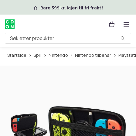
Hopp til hovedinnhold
Bare 399 kr. igjen til fri frakt!
Søk etter produkter
Startside
Spill
Nintendo
Nintendo tilbehør
Playstat