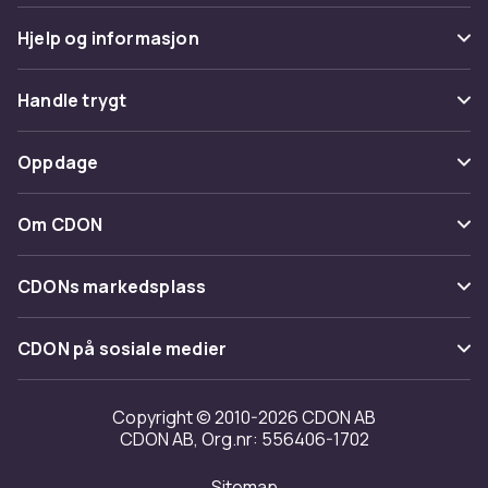
Hjelp og informasjon
Vanlige spørsmål
Handle trygt
Spor pakke
Betaling
Oppdage
Angre & returner her
Levering
Kategorier
Kontakt oss
Om CDON
Vilkår & policy
Varemerker
Om oss
Tilbakekallinger
CDONs markedsplass
Guider
Kundeanmeldelser
Merchant Help Center
CDON på sosiale medier
Jobbe på CDON
Investor relations
Copyright © 2010-2026 CDON AB
CDON AB, Org.nr: 556406-1702
Tilgjengelighet
Sitemap