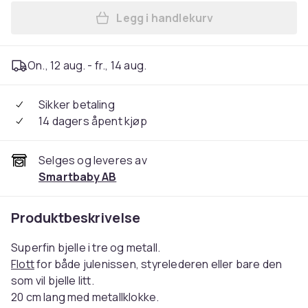
Legg i handlekurv
Legg Nissebjelle Gull, 20 cm
On., 12 aug. - fr., 14 aug.
Sikker betaling
14 dagers åpent kjøp
Selges og leveres av
Smartbaby AB
Produktbeskrivelse
Superfin bjelle i tre og metall.
Flott
for både julenissen, styrelederen eller bare den
som vil bjelle litt.
20 cm lang med metallklokke.