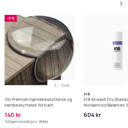
-8 %
Kjøp
Legg 10x Premium hjørnebeskytt
K18
10x Premium hjørnebeskyttelse og
K18 Airwash Dry Sham
kantbeskyttelse for barn
Nonaerosol Balances S
Controls Excess Oil
140 kr
604 kr
Tidligere laveste pris:
153 kr