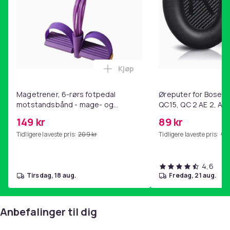
Kjøp
Legg Magetrener, 6-rørs fotp
Magetrener, 6-rørs fotpedal
Øreputer for Bose QC
motstandsbånd - mage- og
QC15, QC 2 AE 2, AE 
kjernetrening, yoga og
SoundTrue, SoundLin
149 kr
89 kr
hjemmegymnastikk Purple
Tidligere laveste pris:
209 kr
Tidligere laveste pris:
99 
4,6
tirsdag, 18 aug.
fredag, 21 aug.
Anbefalinger til dig