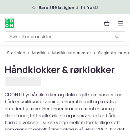
Hopp til hovedinnhold
Bare 399 kr. igjen til fri frakt!
Søk etter produkter
Startside
Musikk
Musikkinstrumenter
Slaginstrument
Håndklokker & rørklokker
CDON tilbyr håndklokker og klokkespill som passer for
både musikkundervisning, ensemblespill og kreative
stunder hjemme. Her finner du instrumenter som gir
klare toner, lett spillefølelse og inspirasjon for både
barn og voksne. Du kan velge mellom forskjellige sett
som gjør det enkelt å finne riktig nivå. Hos CDON blir det