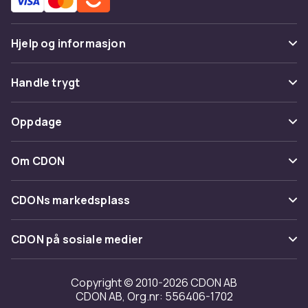
Hjelp og informasjon
Vanlige spørsmål
Handle trygt
Spor pakke
Betaling
Oppdage
Angre & returner her
Levering
Kategorier
Kontakt oss
Om CDON
Vilkår & policy
Varemerker
Om oss
Tilbakekallinger
CDONs markedsplass
Guider
Kundeanmeldelser
Merchant Help Center
CDON på sosiale medier
Jobbe på CDON
Investor relations
Copyright © 2010-2026 CDON AB
CDON AB, Org.nr: 556406-1702
Tilgjengelighet