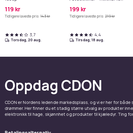
Poter
119 kr
199 kr
Tidligere laveste pris:
143 kr
Tidligere laveste pris:
219 kr
3,7
4,4
torsdag, 20 aug.
tirsdag, 18 aug.
Oppdag CDON
CDON er Nordens ledende markedsplass, og vi er her for både
drømmer. Her finner du et stadig større utvalg av produkter inne
elektronikk til hage, skjønnhet og produkter til kjæledyr. Ting for 
Betalingsalternativ