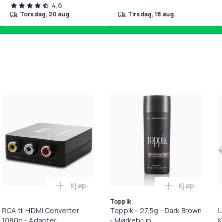
4,6
torsdag, 20 aug.
tirsdag, 18 aug.
Kjøp
Kjøp
handlekurven
etrimmer / Potetrimmer - Trimmer for Poter i handlekurven
Legg RCA til HDMI Converter 1080p - Adap
Legg Toppik
Toppik
RCA til HDMI Converter
Toppik - 27,5g - Dark Brown
L
1080p - Adapter
- Mørkebrun
K