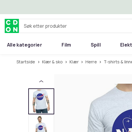
Hopp til hovedinnhold
Søk etter produkter
Alle kategorier
Film
Spill
Elek
Startside
Klær & sko
Klær
Herre
T-shirts & linn