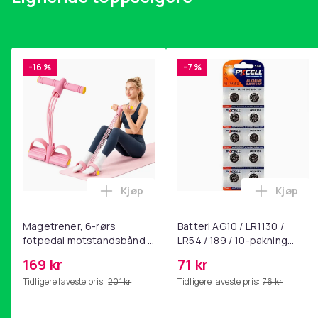
-16 %
-7 %
Kjøp
Kjøp
Legg Magetrener, 6-rørs fotpedal mot
Legg Bat
Magetrener, 6-rørs
Batteri AG10 / LR1130 /
fotpedal motstandsbånd -
LR54 / 189 / 10-pakning
mage- og kjernetrening,
PKcell
169 kr
71 kr
yoga og
Tidligere laveste pris:
201 kr
Tidligere laveste pris:
76 kr
hjemmegymnastikk Pink