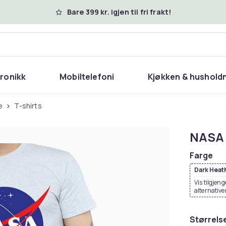
Bare 399 kr. igjen til fri frakt!
tronikk
Mobiltelefoni
Kjøkken & hushold
e
T-shirts
NASA 
Farge
Dark Heat
Vis tilgjeng
alternative
Størrels