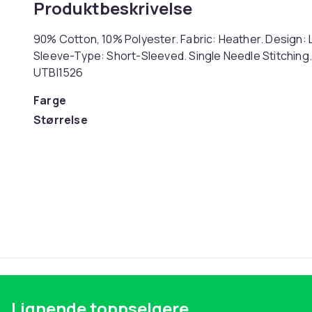
Produktbeskrivelse
90% Cotton, 10% Polyester. Fabric: Heather. Design: 
Sleeve-Type: Short-Sleeved. Single Needle Stitching. 
UTBI1526
Farge
Størrelse
Artikkel nr.
Produktsikkerhetsinformasjon
Lignende toppselgere