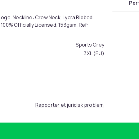
Per
Logo. Neckline: Crew Neck, Lycra Ribbed.
100% Officially Licensed. 153gsm. Ref:
Sports Grey
3XL (EU)
5f6391e1-7f69-48af-94e3-7d9014328e30
Rapporter et juridisk problem