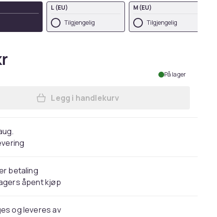
L (EU)
M (EU)
Tilgjengelig
Tilgjengelig
kr
På lager
Legg i handlekurv
Legg NASA Mens Insignia Logo T-Shi
 aug.
evering
er betaling
agers åpent kjøp
es og leveres av