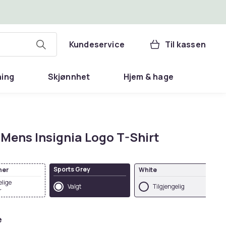
Kundeservice
Til kassen
ning
Skjønnhet
Hjem & hage
Mens Insignia Logo T-Shirt
Sports Grey
her
White
elige
Valgt
Tilgjengelig
r
e