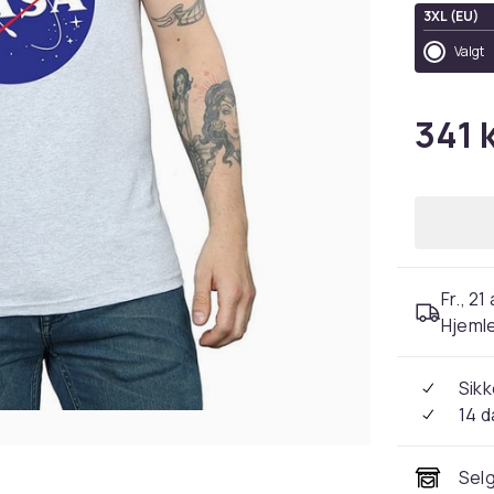
3XL (EU)
Valgt
341 
Fr., 21
Hjeml
Sikk
14 d
Selg