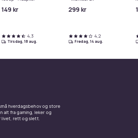
M
149 kr
299 kr
i
4,3
4,2
tirsdag, 18 aug.
fredag, 14 aug.
 små hverdagsbehov og store
n alt fra gaming, leker og
livet, rett og slett.