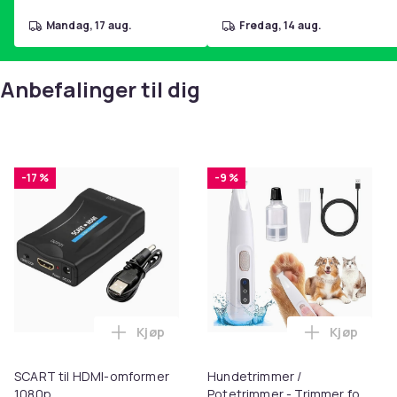
mandag, 17 aug.
fredag, 14 aug.
Anbefalinger til dig
-17 %
-9 %
Kjøp
Kjøp
Legg SCART til HDMI-omformer 1080p i 
Legg Hund
SCART til HDMI-omformer
Hundetrimmer /
1080p
Potetrimmer - Trimmer for