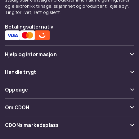
og elektronikk til hage, skjønnhet og produkter til kjæledyr.
Ting for livet, rett og slett.
Betalingsalternativ
Hjelp og informasjon
Vanlige spørsmål
Handle trygt
Spor pakke
Betaling
Oppdage
Angre & returner her
Levering
Kategorier
Kontakt oss
Om CDON
Vilkår & policy
Varemerker
Om oss
Tilbakekallinger
CDONs markedsplass
Guider
Kundeanmeldelser