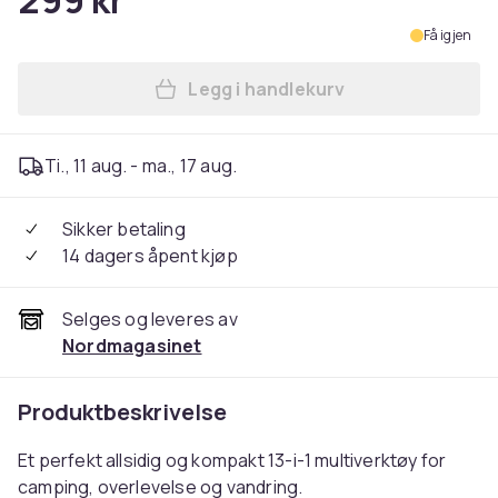
299 kr
Få igjen
Legg i handlekurv
Legg Multiverktøy 13-i-1 - 
Ti., 11 aug. - ma., 17 aug.
Sikker betaling
14 dagers åpent kjøp
Selges og leveres av
Nordmagasinet
Produktbeskrivelse
Et perfekt allsidig og kompakt 13-i-1 multiverktøy for
camping, overlevelse og vandring.