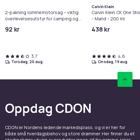
Calvin Klein
2-pakning lommemotorsag – viktig
Calvin Klein CK One Sh
overlevelsesutstyr for camping og
- Mand - 200 ml
utendørseventyr
92 kr
438 kr
3,7
4,6
torsdag, 20 aug.
onsdag, 19 aug.
Oppdag CDON
CDON er Nordens ledende markedsplass, og vi er her for
både små hverdagsbehov og store drømmer. Her finner du et
stadig større utvalg av produkter innen alt fra gaming, leker