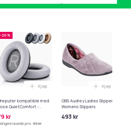
-20 %
Kjøp
Kjøp
ekurven
run i handlekurven
sallader for Garmin klokker 2-pack i handlekurven
Legg Øreputer kompatible med Bose QuietC
Legg GBS Audr
reputer kompatible med
GBS Audrey Ladies Slipper /
Pr
ose QuietComfort -
Womens Slippers
Co
QC35/QC25/QC15/AE2 -
Pi
79 kr
493 kr
27
rå
idligere laveste pris:
99 kr