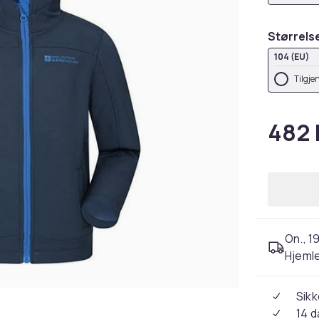
Størrels
104 (EU)
Tilgje
482 
On., 1
Hjeml
Sikk
14 d