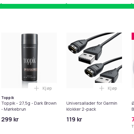
Kjøp
Kjøp
irt i handlekurven
atrol Childrens/Kids Skye & Everest Short Pyjama Set i handl
Legg Toppik - 27,5g - Dark Brown - Mørkeb
Legg Univer
Toppik
Toppik - 27,5g - Dark Brown
Universallader for Garmin
Ø
- Mørkebrun
klokker 2-pack
B
299 kr
119 kr
G
T