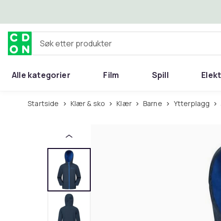
Hopp til hovedinnhold
Søk etter produkter
Alle kategorier
Film
Spill
Elek
Startside
Klær & sko
Klær
Barne
Ytterplagg