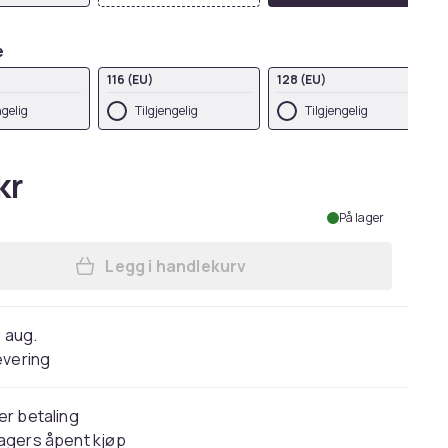
e
116 (EU)
128 (EU)
ngelig
Tilgjengelig
Tilgjengelig
kr
På lager
Legg i handlekurv
Legg Mountain Warehouse Childrens
9 aug.
evering
er betaling
agers åpent kjøp