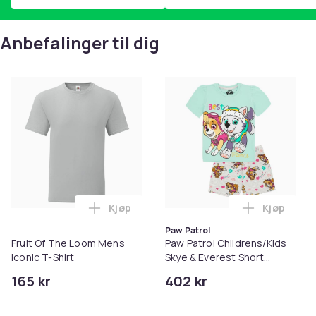
Anbefalinger til dig
Kjøp
Kjøp
Legg Fruit Of The Loom Mens Iconic T-Sh
Legg Paw P
Paw Patrol
Fruit Of The Loom Mens
Paw Patrol Childrens/Kids
Iconic T-Shirt
Skye & Everest Short
Pyjama Set
165 kr
402 kr