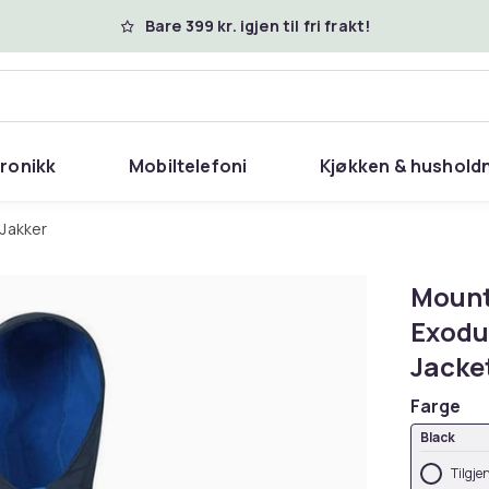
Bare 399 kr. igjen til fri frakt!
tronikk
Mobiltelefoni
Kjøkken & hushold
Jakker
Mount
Exodu
Jacke
Farge
Black
Tilgje