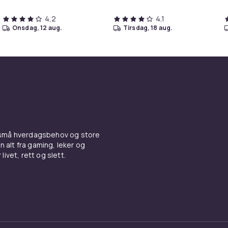
4,2
4,1
onsdag, 12 aug.
tirsdag, 18 aug.
 små hverdagsbehov og store
n alt fra gaming, leker og
livet, rett og slett.