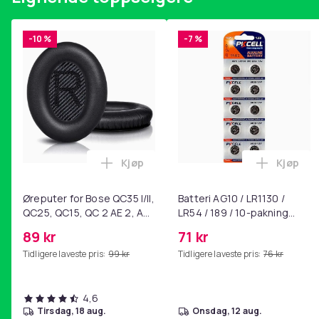
-10 %
-7 %
Kjøp
Kjøp
Legg Øreputer for Bose QC35 I/II, QC25
Legg Bat
Øreputer for Bose QC35 I/II,
Batteri AG10 / LR1130 /
QC25, QC15, QC 2 AE 2, AE
LR54 / 189 / 10-pakning
2i, AE 2w, SoundTrue,
PKcell
89 kr
71 kr
SoundLink Black
Tidligere laveste pris:
99 kr
Tidligere laveste pris:
76 kr
4,6
tirsdag, 18 aug.
onsdag, 12 aug.