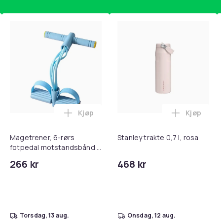
Kjøp
Kjøp
, QC15, QC 2 AE 2, AE 2i, AE 2w, SoundTrue, SoundLink Black i 
teri AG10 / LR1130 / LR54 / 189 / 10-pakning PKcell i handlekur
Legg Magetrener, 6-rørs fotpedal mots
Legg Stanl
Magetrener, 6-rørs
Stanley trakte 0,7 l, rosa
fotpedal motstandsbånd -
mage- og kjernetrening,
266 kr
468 kr
yoga og
hjemmegymnastikk Blue
torsdag, 13 aug.
onsdag, 12 aug.