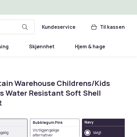
Kundeservice
Til kassen
ning
Skjønnhet
Hjem & hage
ain Warehouse Childrens/Kids
s Water Resistant Soft Shell
t
Navy
Bubblegum Pink
Vis tilgjengelige
ngelig
Valgt
alternativer