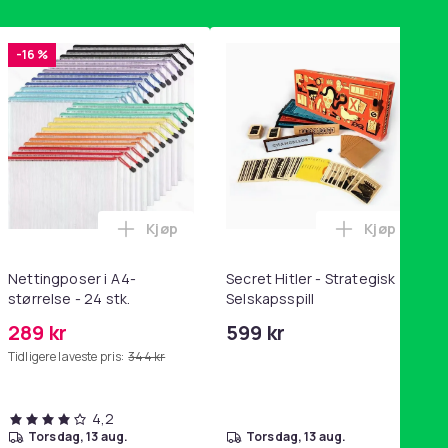
-16 %
Kjøp
Kjøp
handlekurven
ven
tandsbånd - mage- og kjernetrening, yoga og hjemmegymnastik
ey trakte 0,7 l, rosa i handlekurven
Legg Nettingposer i A4-størrelse - 24 stk.
Legg Secret
Nettingposer i A4-
Secret Hitler - Strategisk
størrelse - 24 stk.
Selskapsspill
289 kr
599 kr
Tidligere laveste pris:
344 kr
4,2
torsdag, 13 aug.
torsdag, 13 aug.