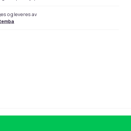
es og leveres av
temba