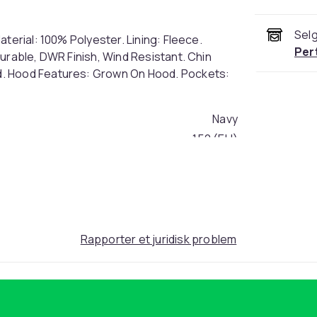
Selg
terial: 100% Polyester. Lining: Fleece.
Per
urable, DWR Finish, Wind Resistant. Chin
d. Hood Features: Grown On Hood. Pockets:
Navy
152 (EU)
bcc7ca6b-67a5-42bf-b5e7-0401471cef8d
Rapporter et juridisk problem