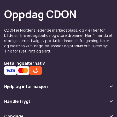
Oppdag CDON
CDON er Nordens ledende markedsplass, og vi er her for
både små hverdagsbehov og store drømmer. Her finner du et
stadig større utvalg av produkter innen alt fra gaming, leker
og elektronikk til hage, skjønnhet og produkter til kjæledyr.
Ting for livet, rett og slett.
Betalingsalternativ
Hjelp og informasjon
Vanlige spørsmål
Handle trygt
Spor pakke
Betaling
Oppdage