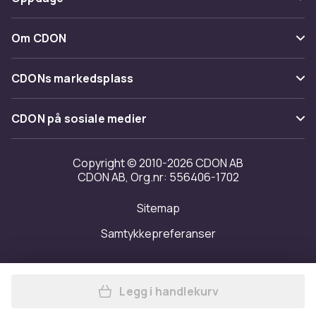
Angre & returner her
Levering
Kategorier
Kontakt oss
Om CDON
Vilkår & policy
Varemerker
Om oss
Tilbakekallinger
CDONs markedsplass
Guider
Kundeanmeldelser
Merchant Help Center
CDON på sosiale medier
Jobbe på CDON
Investor relations
Copyright © 2010-2026 CDON AB
CDON AB, Org.nr: 556406-1702
Tilgjengelighet
Sitemap
Samtykkepreferanser
Legg i handlekurv
Legg Mountain Warehouse Ch