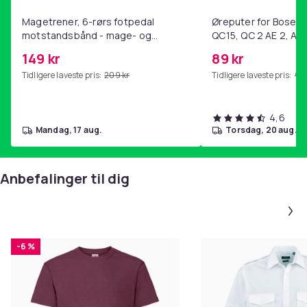
Magetrener, 6-rørs fotpedal
Øreputer for Bose QC
motstandsbånd - mage- og
QC15, QC 2 AE 2, AE 
kjernetrening, yoga og
SoundTrue, SoundLin
149 kr
89 kr
hjemmegymnastikk Purple
Tidligere laveste pris:
209 kr
Tidligere laveste pris:
99 
4,6
mandag, 17 aug.
torsdag, 20 aug.
Anbefalinger til dig
-6 %