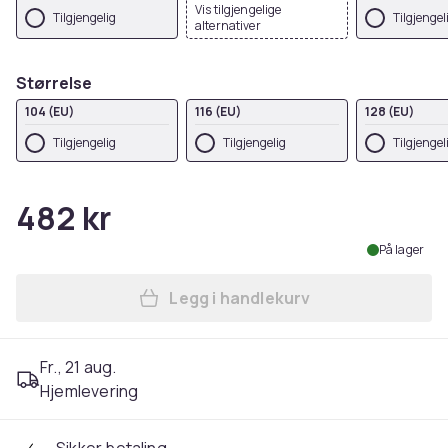
Vis tilgjengelige
Tilgjengelig
Tilgjengel
alternativer
Størrelse
104 (EU)
116 (EU)
128 (EU)
Tilgjengelig
Tilgjengelig
Tilgjengel
482 kr
På lager
Legg i handlekurv
Legg Mountain Warehouse Ch
Fr., 21 aug.
Hjemlevering