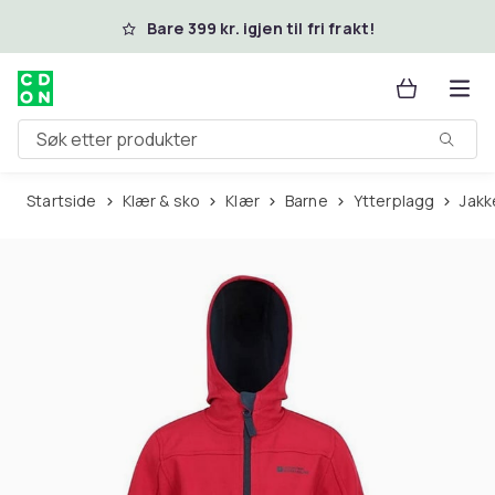
Hopp til hovedinnhold
Bare 399 kr. igjen til fri frakt!
Søk etter produkter
Startside
Klær & sko
Klær
Barne
Ytterplagg
Jakk