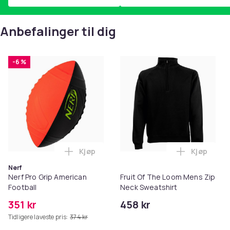
Anbefalinger til dig
-6 %
Kjøp
Kjøp
Legg Nerf Pro Grip American Football i 
Legg Fruit
Nerf
Nerf Pro Grip American
Fruit Of The Loom Mens Zip
Football
Neck Sweatshirt
351 kr
458 kr
Tidligere laveste pris:
374 kr