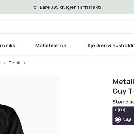
Bare 399 kr. igjen til fri frakt!
tronikk
Mobiltelefoni
Kjøkken & hushold
e
T-shirts
Metall
Guy T
Størrels
L (EU)
Valgt