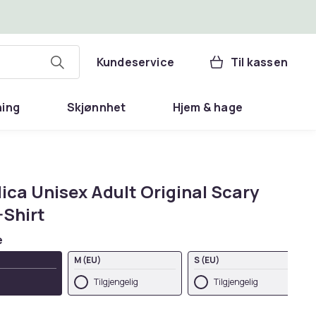
Kundeservice
Til kassen
ning
Skjønnhet
Hjem & hage
ica Unisex Adult Original Scary
-Shirt
e
M (EU)
S (EU)
Tilgjengelig
Tilgjengelig