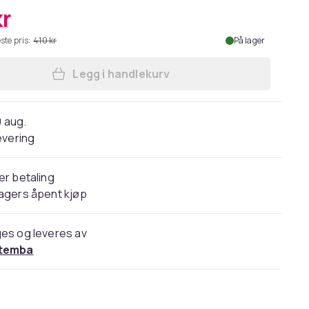
kr
ste pris:
410 kr
På lager
Legg i handlekurv
Legg Metallica Unisex Adult Origina
0 aug.
evering
er betaling
agers åpent kjøp
es og leveres av
temba