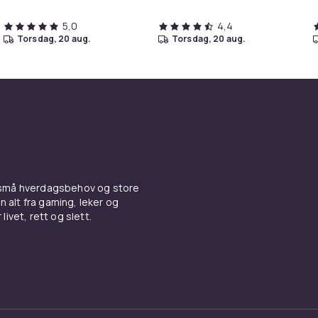
5,0
4,4
torsdag, 20 aug.
torsdag, 20 aug.
 små hverdagsbehov og store
n alt fra gaming, leker og
livet, rett og slett.