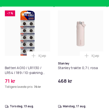
-7 %
Kjøp
Kjøp
standsbånd - mage- og kjernetrening, yoga og hjemmegymnast
puter for Bose QC35 I/II, QC25, QC15, QC 2 AE 2, AE 2i, AE 2w,
Legg Batteri AG10 / LR1130 / LR54 / 189 
Legg Stanl
Stanley
Batteri AG10 / LR1130 /
Stanley trakte 0,7 l, rosa
LR54 / 189 / 10-pakning
PKcell
71 kr
468 kr
Tidligere laveste pris:
76 kr
torsdag, 13 aug.
mandag, 17 aug.