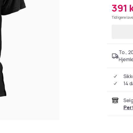
391 
Tidligere lave
To., 2
Hjeml
Sikk
14 d
Selg
Per