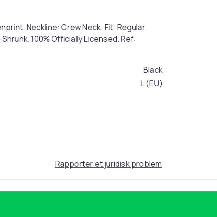
print. Neckline: Crew Neck. Fit: Regular.
hrunk. 100% Officially Licensed. Ref:
Black
L (EU)
feddf9e1-b2ea-435c-82fd-059fcd1c2854
Rapporter et juridisk problem