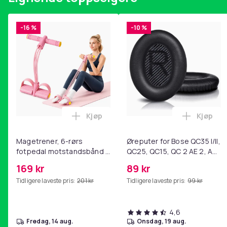
-16 %
-10 %
Kjøp
Kjøp
Legg Magetrener, 6-rørs fotpedal mot
Legg Øre
Magetrener, 6-rørs
Øreputer for Bose QC35 I/II,
fotpedal motstandsbånd -
QC25, QC15, QC 2 AE 2, AE
mage- og kjernetrening,
2i, AE 2w, SoundTrue,
169 kr
89 kr
yoga og
SoundLink Black
Tidligere laveste pris:
201 kr
Tidligere laveste pris:
99 kr
hjemmegymnastikk Pink
4,6
fredag, 14 aug.
onsdag, 19 aug.