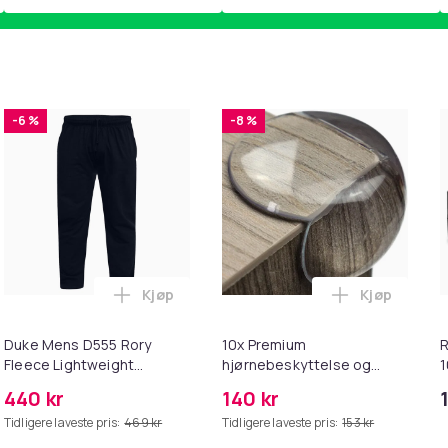
-6 %
-8 %
Kjøp
Kjøp
handlekurven
 Of The Loom Mens Zip Neck Sweatshirt i handlekurven
Legg Duke Mens D555 Rory Fleece Lightwei
Legg 10x Pr
Duke Mens D555 Rory
10x Premium
R
Fleece Lightweight
hjørnebeskyttelse og
1
Kingsize Jogging Bottoms
kantbeskyttelse for barn
440 kr
140 kr
Tidligere laveste pris:
469 kr
Tidligere laveste pris:
153 kr