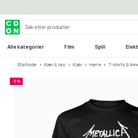
Hopp til hovedinnhold
Søk etter produkter
Alle kategorier
Film
Spill
Elek
Startside
Klær & sko
Klær
Herre
T-shirts & linn
-5 %