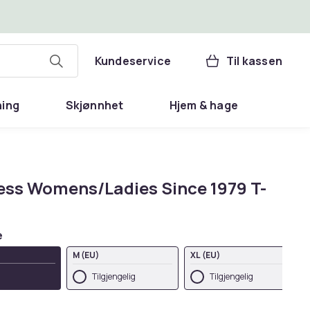
Kundeservice
Til kassen
ning
Skjønnhet
Hjem & hage
ss Womens/Ladies Since 1979 T-
e
M (EU)
XL (EU)
Tilgjengelig
Tilgjengelig