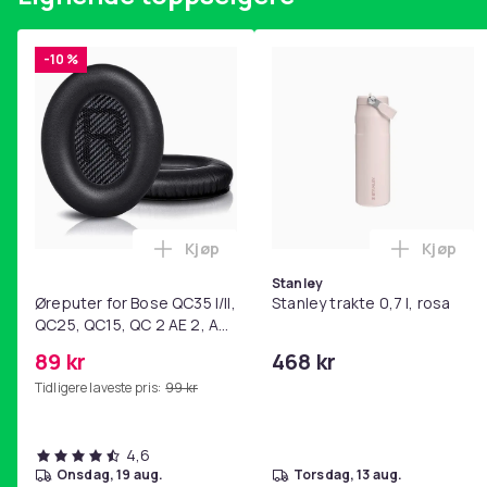
-10 %
Kjøp
Kjøp
Legg Øreputer for Bose QC35 I/II, QC25
Legg Sta
Stanley
Øreputer for Bose QC35 I/II,
Stanley trakte 0,7 l, rosa
QC25, QC15, QC 2 AE 2, AE
2i, AE 2w, SoundTrue,
89 kr
468 kr
SoundLink Black
Tidligere laveste pris:
99 kr
4,6
onsdag, 19 aug.
torsdag, 13 aug.