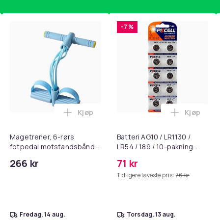
-7 %
Kjøp
Kjøp
, QC15, QC 2 AE 2, AE 2i, AE 2w, SoundTrue, SoundLink Black i 
nley trakte 0,7 l, rosa i handlekurven
Legg Magetrener, 6-rørs fotpedal mots
Legg Batte
Magetrener, 6-rørs
Batteri AG10 / LR1130 /
fotpedal motstandsbånd -
LR54 / 189 / 10-pakning
mage- og kjernetrening,
PKcell
266 kr
71 kr
yoga og
Tidligere laveste pris:
76 kr
hjemmegymnastikk Blue
fredag, 14 aug.
torsdag, 13 aug.