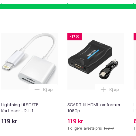
-17 %
Kjøp
Kjøp
ebrun i handlekurven
uter kompatible med Bose QuietComfort - QC35/QC25/QC15/AE
Legg Lightning til SD/TF Kortleser - 2-i-1
Legg SCART 
Lightning til SD/TF
SCART til HDMI-omformer
L
Kortleser - 2-i-1
1080p
i
Minnekortadapter til
119 kr
119 kr
iPhone/iPad
Tidligere laveste pris:
143 kr
T