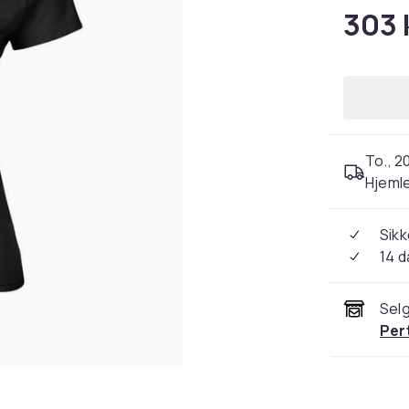
303 
To., 2
Hjeml
Sikk
14 d
Selg
Per