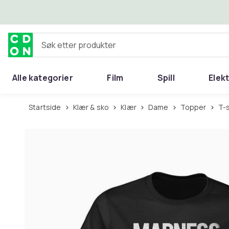
Hopp til hovedinnhold
Søk etter produkter
Alle kategorier
Film
Spill
Elek
Startside
Klær & sko
Klær
Dame
Topper
T-