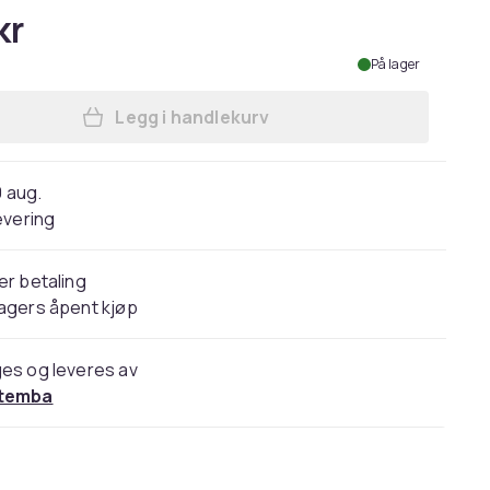
kr
På lager
Legg i handlekurv
Legg Madness Womens/Ladies Since 
0 aug.
evering
er betaling
agers åpent kjøp
es og leveres av
temba