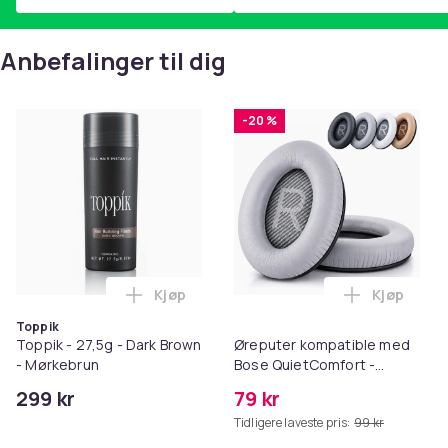
Anbefalinger til dig
-20 %
Kjøp
Kjøp
Legg Toppik - 27,5g - Dark Brown - Mørk
Legg Ørep
Toppik
Toppik - 27,5g - Dark Brown
Øreputer kompatible med
- Mørkebrun
Bose QuietComfort -
QC35/QC25/QC15/AE2 -
299 kr
79 kr
Grå
Tidligere laveste pris:
99 kr