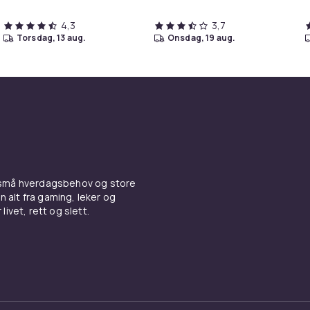
4,3
3,7
torsdag, 13 aug.
onsdag, 19 aug.
 små hverdagsbehov og store
n alt fra gaming, leker og
livet, rett og slett.