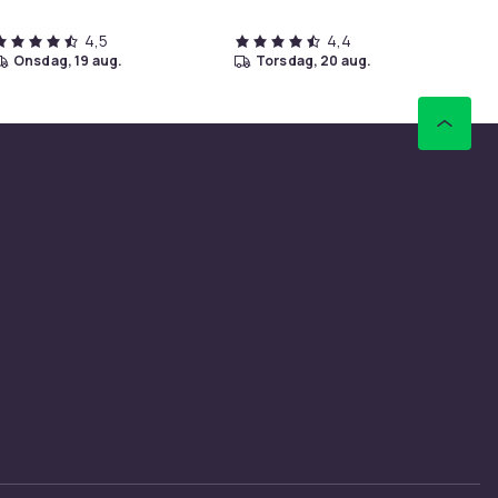
4,5
4,4
onsdag, 19 aug.
torsdag, 20 aug.