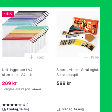
-16 %
Kjøp
Kjøp
handlekurven
tandsbånd - mage- og kjernetrening, yoga og hjemmegymnastik
ri AG10 / LR1130 / LR54 / 189 / 10-pakning PKcell i handlekurve
Legg Nettingposer i A4-størrelse - 24 stk.
Legg Secret
Nettingposer i A4-
Secret Hitler - Strategisk
størrelse - 24 stk.
Selskapsspill
289 kr
599 kr
Tidligere laveste pris:
344 kr
4,2
fredag, 14 aug.
fredag, 14 aug.