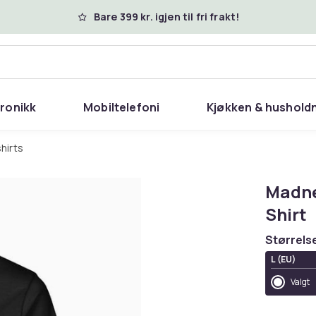
Bare 399 kr. igjen til fri frakt!
tronikk
Mobiltelefoni
Kjøkken & hushold
shirts
Madne
Shirt
Størrels
L (EU)
Valgt