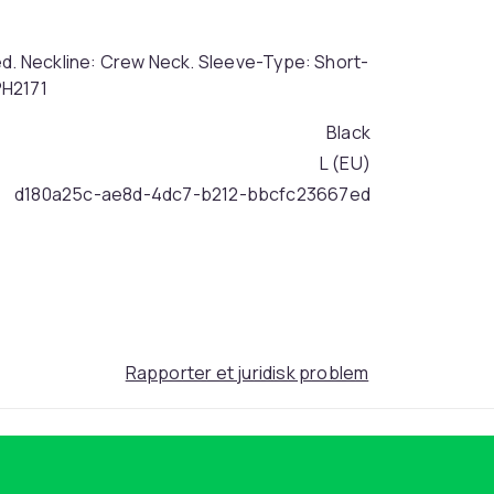
ed. Neckline: Crew Neck. Sleeve-Type: Short-
PH2171
Black
L (EU)
d180a25c-ae8d-4dc7-b212-bbcfc23667ed
Rapporter et juridisk problem