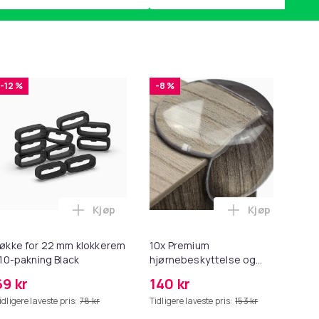
-12 %
-8 %
Kjøp
Kjøp
2 - Grå i handlekurven
 Minnekortadapter til iPhone/iPad i handlekurven
til HDMI-omformer 1080p i handlekurven
Legg Løkke for 22 mm klokkerem i 10-paknin
Legg 10x Prem
økke for 22 mm klokkerem
10x Premium
Ers
 10-pakning Black
hjørnebeskyttelse og
Sp
kantbeskyttelse for barn
69 kr
140 kr
2
idligere laveste pris:
78 kr
Tidligere laveste pris:
153 kr