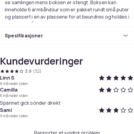
se samlingen mens boksen er stengt. Boksen kan
inneholde 6 armbåndsur som er pakket rundt små puter
og plassert i en av plassene for at beundres og holdes i
god stand når de ikke er i bruk. Klokkeboksen er 30 cm
bred, 11 cm dyp og 8 cm høy.
Spesifikasjoner
- Stilig klokkeboks
- Plasser for 6 armbåndsur
Kundevurderinger
- Mykt polstret ytre av PU lær
- Dekorert med hvite sting
3,9
(32)
- Lett fløyelsittende interiør av semskin
Linn S
- Transparent lokk av akryl
8 måneder siden
- Klokkene er pakket rundt myke puter
Camilla
- Holder samlingen i god stand
8 måneder siden
Spännet gick sönder direkt
Sami
Spesifikasjoner:
9 måneder siden
Passer for Klokker: 6
Bredde: 30 cm
Dybde: 11 cm
Rapporter et juridisk problem