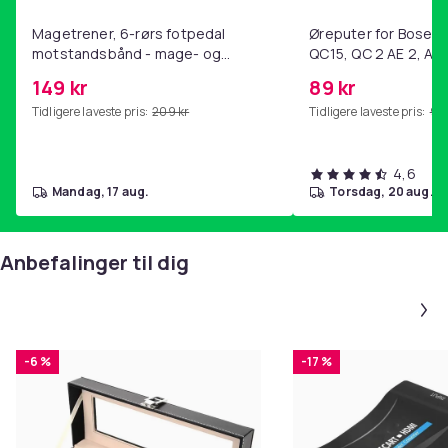
Magetrener, 6-rørs fotpedal
Øreputer for Bose QC
motstandsbånd - mage- og
QC15, QC 2 AE 2, AE 
kjernetrening, yoga og
SoundTrue, SoundLin
149 kr
89 kr
hjemmegymnastikk Purple
Tidligere laveste pris:
209 kr
Tidligere laveste pris:
99 
4,6
mandag, 17 aug.
torsdag, 20 aug.
Anbefalinger til dig
-6 %
-17 %