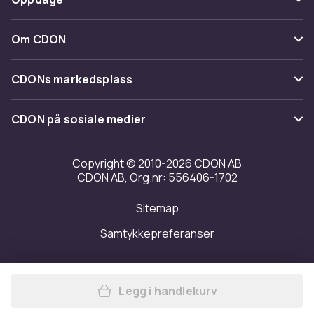
Angre & returner her
Levering
Kategorier
Kontakt oss
Om CDON
Vilkår & policy
Varemerker
Om oss
Tilbakekallinger
CDONs markedsplass
Guider
Kundeanmeldelser
Merchant Help Center
CDON på sosiale medier
Jobbe på CDON
Investor relations
Copyright © 2010-2026 CDON AB
CDON AB, Org.nr: 556406-1702
Tilgjengelighet
Sitemap
Samtykkepreferanser
Legg i handlekurv
Legg Luksuriøs klokkeboks /