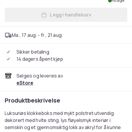
På lager
Legg i handlekurv
Legg Luksuriøs klokkeboks /
Ma., 17 aug. - fr., 21 aug.
Sikker betaling
14 dagers åpent kjøp
Selges og leveres av
eStore
Produktbeskrivelse
Luksuriøs klokkeboks med mykt polstret utvendig
dekorert med hvite sting, lys fløyelsmyk interiør i
semskin og et gjennomsiktig lokk av akryl for å kunne