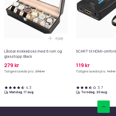
Kjøp
Legg Låsbar klokkeboks med 6 ro
Låsbar klokkeboks med 6 rom og
SCART til HDMI-omfor
glasstopp Black
279 kr
119 kr
Tidligere laveste pris:
296 kr
Tidligere laveste pris:
143 kr
4,3
3,7
mandag, 17 aug.
torsdag, 20 aug.